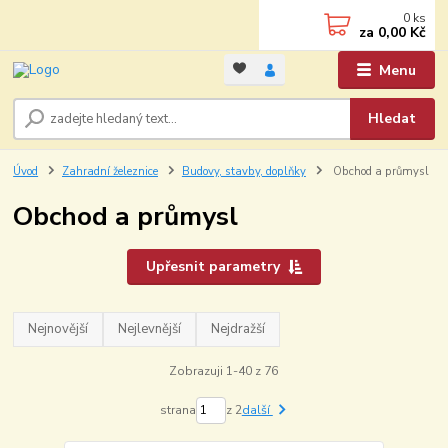
0
ks
za
0,00 Kč
Menu
Hledat
Úvod
Zahradní železnice
Budovy, stavby, doplňky
Obchod a průmysl
Obchod a průmysl
Upřesnit parametry
Nejnovější
Nejlevnější
Nejdražší
Zobrazuji 1-40 z 76
strana
z 2
další