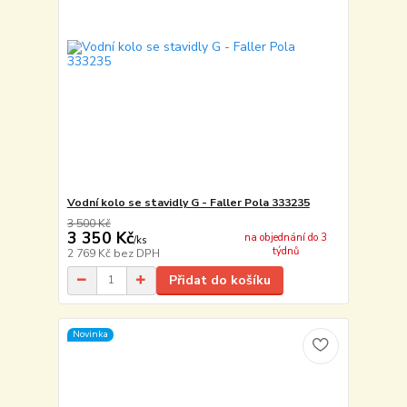
Vodní kolo se stavidly G - Faller Pola 333235
3 500 Kč
3 350 Kč
na objednání do 3
/
ks
týdnů
2 769 Kč
bez DPH
Přidat do košíku
Novinka