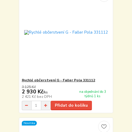
Rychlé občerstvení G - Faller Pola 331112
3 125 Kč
2 930 Kč
na objednání do 3
/
ks
týdnů 1 ks
2 421 Kč
bez DPH
Přidat do košíku
Novinka