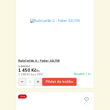
Ruční jeřáb G - Faller 331705
1 600 Kč
1 450 Kč
/
ks
Skladem 1 ks
1 198 Kč
bez DPH
Přidat do košíku
Akce