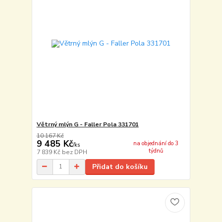
Větrný mlýn G - Faller Pola 331701
10 167 Kč
9 485 Kč
na objednání do 3
/
ks
týdnů
7 839 Kč
bez DPH
Přidat do košíku