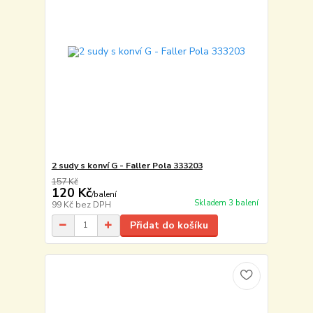
2 sudy s konví G - Faller Pola 333203
157 Kč
120 Kč
/
balení
Skladem 3 balení
99 Kč
bez DPH
Přidat do košíku