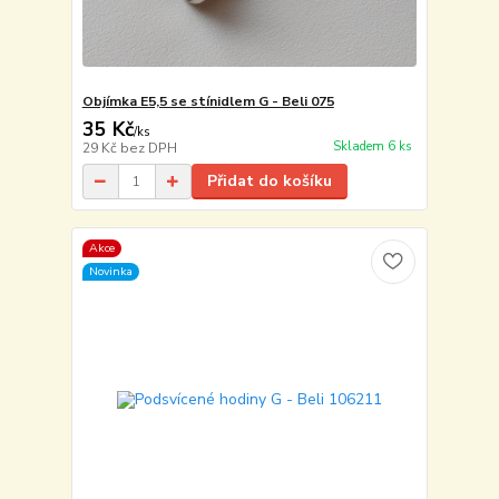
Objímka E5,5 se stínidlem G - Beli 075
35 Kč
/
ks
Skladem 6 ks
29 Kč
bez DPH
Přidat do košíku
Akce
Novinka