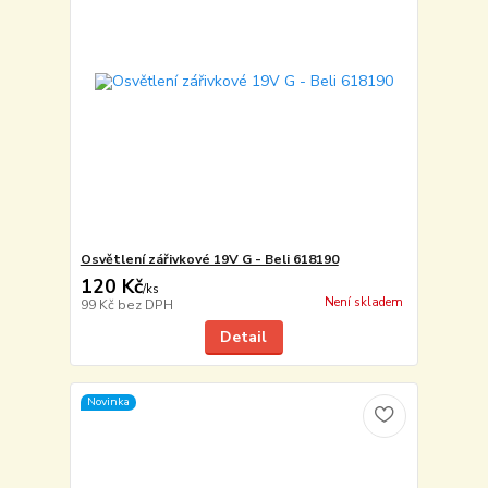
Osvětlení zářivkové 19V G - Beli 618190
120 Kč
/
ks
Není skladem
99 Kč
bez DPH
Detail
Novinka