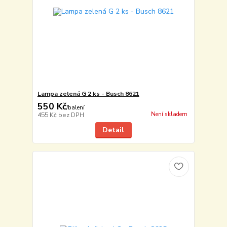
Lampa zelená G 2 ks - Busch 8621
550 Kč
/
balení
Není skladem
455 Kč
bez DPH
Detail