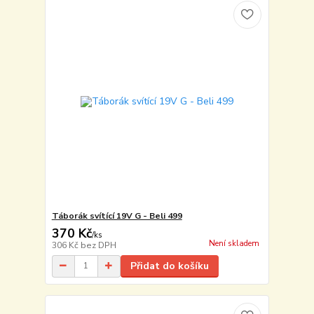
Táborák svítící 19V G - Beli 499
370 Kč
/
ks
Není skladem
306 Kč
bez DPH
Přidat do košíku