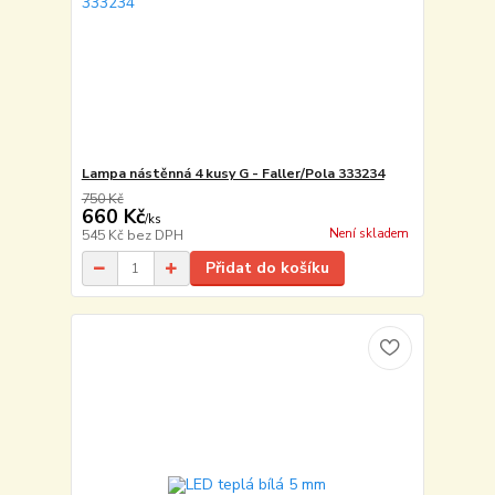
Lampa nástěnná 4 kusy G - Faller/Pola 333234
750 Kč
660 Kč
/
ks
Není skladem
545 Kč
bez DPH
Přidat do košíku