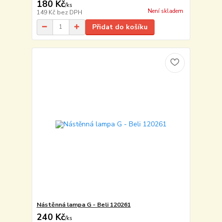
180 Kč
/
ks
Není skladem
149 Kč
bez DPH
Přidat do košíku
Nástěnná lampa G - Beli 120261
240 Kč
/
ks