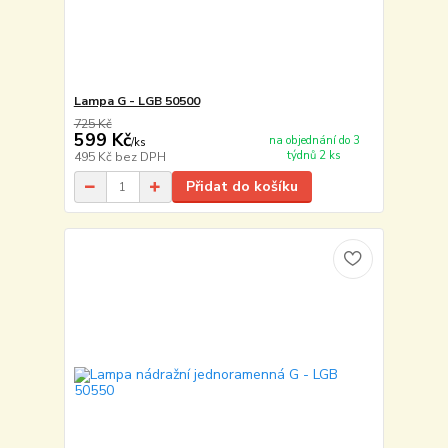
Lampa G - LGB 50500
725 Kč
599 Kč
na objednání do 3
/
ks
týdnů 2 ks
495 Kč
bez DPH
Přidat do košíku