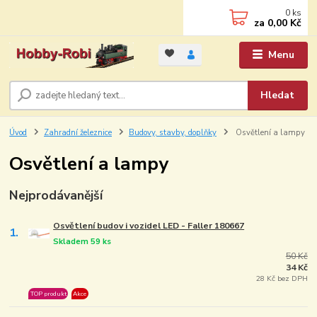
0
ks
za
0,00 Kč
Menu
Hledat
Úvod
Zahradní železnice
Budovy, stavby, doplňky
Osvětlení a lampy
Osvětlení a lampy
Nejprodávanější
Osvětlení budov i vozidel LED - Faller 180667
1.
Skladem 59 ks
50 Kč
34 Kč
28 Kč bez DPH
TOP produkt
Akce