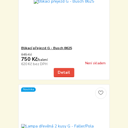
Blikací přejezd G - Busch 8625
845 Kč
750 Kč
/
balení
Není skladem
620 Kč
bez DPH
Detail
Novinka