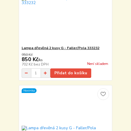
Lampa dřevěná 2 kusy G - Faller/Pola 333232
950 Kč
850 Kč
/
ks
Není skladem
702 Kč
bez DPH
Přidat do košíku
Novinka