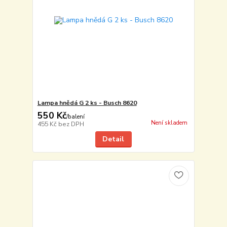
Lampa hnědá G 2 ks - Busch 8620
550 Kč
/
balení
Není skladem
455 Kč
bez DPH
Detail