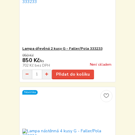
Lampa dřevěná 2 kusy G - Faller/Pola 333233
950 Kč
850 Kč
/
ks
Není skladem
702 Kč
bez DPH
Přidat do košíku
Novinka