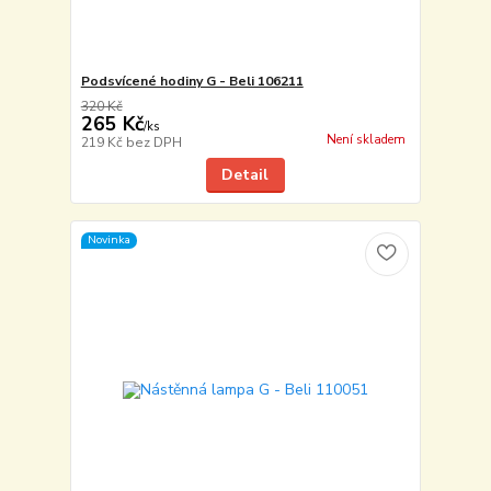
Podsvícené hodiny G - Beli 106211
320 Kč
265 Kč
/
ks
Není skladem
219 Kč
bez DPH
Detail
Novinka