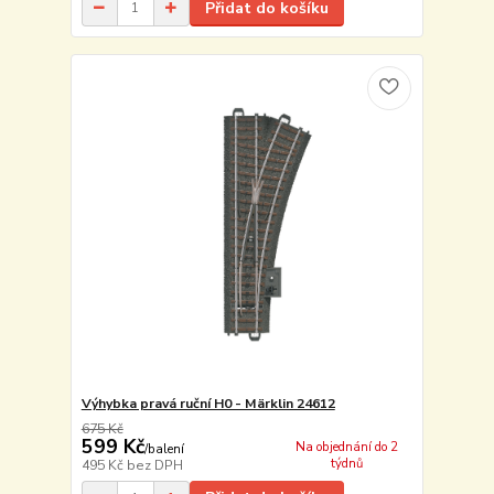
Přidat do košíku
Výhybka pravá ruční H0 - Märklin 24612
675 Kč
599 Kč
Na objednání do 2
/
balení
týdnů
495 Kč
bez DPH