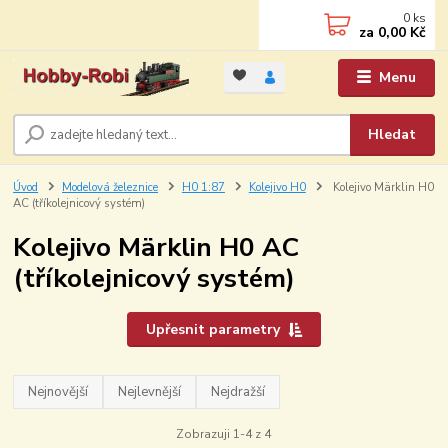
0
ks
za
0,00 Kč
Menu
Hledat
Úvod
Modelová železnice
H0 1:87
Kolejivo H0
Kolejivo Märklin H0
AC (tříkolejnicový systém)
Kolejivo Märklin H0 AC
(tříkolejnicový systém)
Upřesnit parametry
Nejnovější
Nejlevnější
Nejdražší
Zobrazuji 1-4 z 4