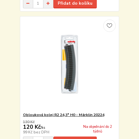
Přidat do košíku
Oblouková kolej R2 24,3° H0 - Märklin 20224
130 Kč
120 Kč
Na objednání do 2
/
ks
týdnů
99 Kč
bez DPH