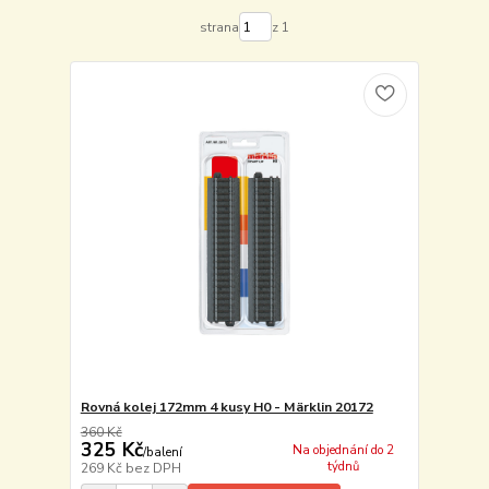
strana
z 1
Rovná kolej 172mm 4 kusy H0 - Märklin 20172
360 Kč
325 Kč
Na objednání do 2
/
balení
týdnů
269 Kč
bez DPH