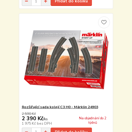
Přidat do košíku
Rozšiřující sada kolejí C3 H0 - Märklin 24903
2 590 Kč
2 390 Kč
Na objednání do 2
/
ks
týdnů
1 975 Kč
bez DPH