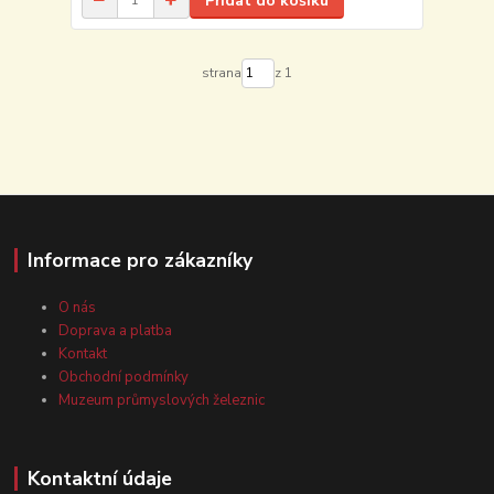
Přidat do košíku
strana
z 1
Informace pro zákazníky
O nás
Doprava a platba
Kontakt
Obchodní podmínky
Muzeum průmyslových železnic
Kontaktní údaje