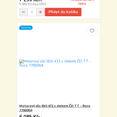
/
ks
týdnů
5 992 Kč
bez DPH
Přidat do košíku
Novinka
Motorový vůz 810 472 s vlekem ČD TT - Roco
7780004
6 085 Kč