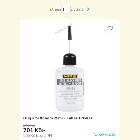
strana
z 3
další
Olej s teflonem 25ml - Faller 170488
245 Kč
201 Kč
/
ks
Skladem 4 ks
166 Kč
bez DPH