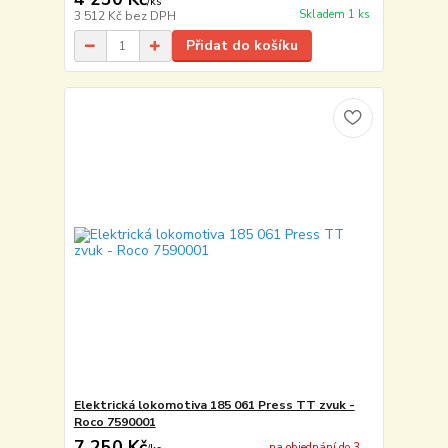
/
ks
Skladem 1 ks
3 512 Kč
bez DPH
Přidat do košíku
Elektrická lokomotiva 185 061 Press TT zvuk -
Roco 7590001
7 250 Kč
na objednání do 3