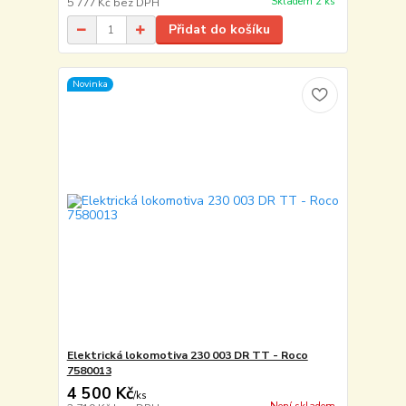
Skladem 2 ks
5 777 Kč
bez DPH
Přidat do košíku
Novinka
Elektrická lokomotiva 230 003 DR TT - Roco
7580013
4 500 Kč
/
ks