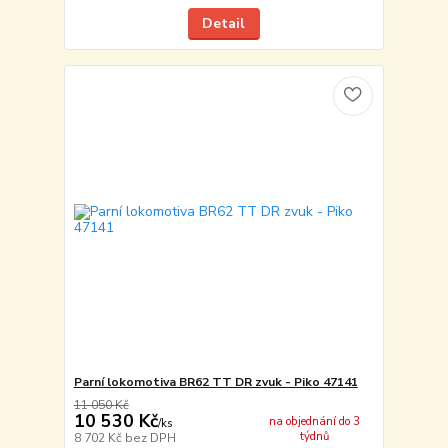
Detail
Parní lokomotiva BR62 TT DR zvuk - Piko 47141
11 050 Kč
10 530 Kč
na objednání do 3
/
ks
týdnů
8 702 Kč
bez DPH