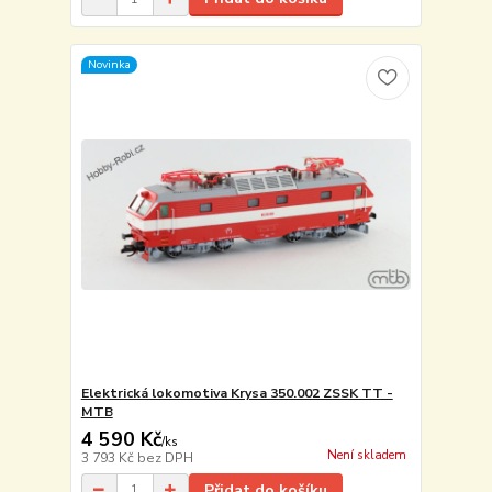
Novinka
Elektrická lokomotiva Krysa 350.002 ZSSK TT -
MTB
4 590 Kč
/
ks
Není skladem
3 793 Kč
bez DPH
Přidat do košíku