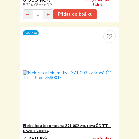
/
ks
týdnů
5 784 Kč
bez DPH
Přidat do košíku
Novinka
Elektrická lokomotiva 371 002 zvuková ČD TT -
Roco 7590014
7 250 Kč
na objednání do 3