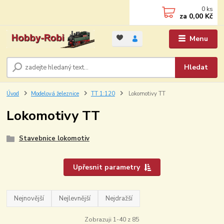
0
ks
za
0,00 Kč
Menu
Hledat
Úvod
Modelová železnice
TT 1:120
Lokomotivy TT
Lokomotivy TT
Stavebnice lokomotiv
Upřesnit parametry
Nejnovější
Nejlevnější
Nejdražší
Zobrazuji 1-40 z 85