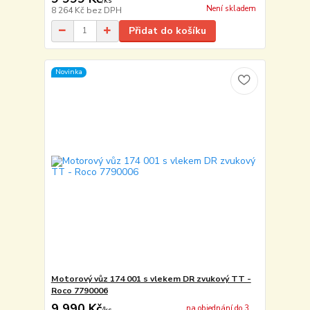
/
ks
Není skladem
8 264 Kč
bez DPH
Přidat do košíku
Novinka
Motorový vůz 174 001 s vlekem DR zvukový TT -
Roco 7790006
9 990 Kč
na objednání do 3