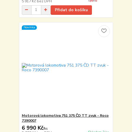
týdnů
5 917 Kč
bez DPH
Přidat do košíku
Novinka
Motorová lokomotiva 751 375 ČD TT zvuk - Roco
7390007
6 990 Kč
/
ks