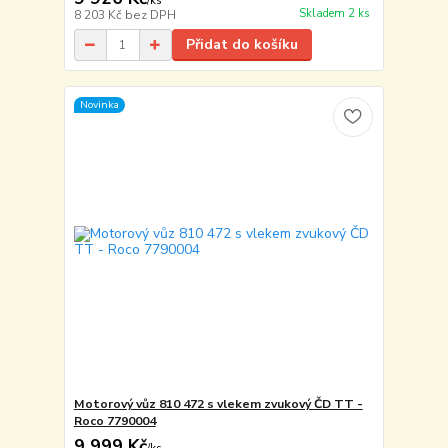
/
ks
Skladem 2 ks
8 203 Kč
bez DPH
Přidat do košíku
Novinka
Motorový vůz 810 472 s vlekem zvukový ČD TT -
Roco 7790004
9 999 Kč