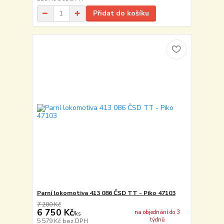
Přidat do košíku
Parní lokomotiva 413 086 ČSD TT - Piko 47103
7 200 Kč
6 750 Kč
na objednání do 3
/
ks
týdnů
5 579 Kč
bez DPH