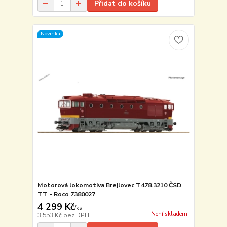
Přidat do košíku
Novinka
Motorová lokomotiva Brejlovec T478.3210 ČSD
TT - Roco 7380027
4 299 Kč
/
ks
Není skladem
3 553 Kč
bez DPH