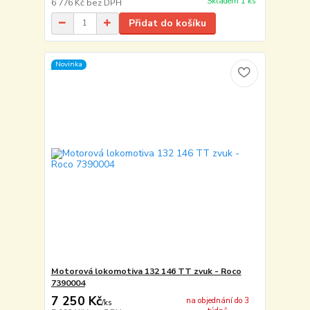
Skladem 1 ks
6 776 Kč
bez DPH
Přidat do košíku
Novinka
Motorová lokomotiva 132 146 TT zvuk - Roco
7390004
7 250 Kč
na objednání do 3
/
ks