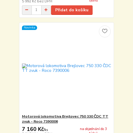
týdnů
5 992 Kč
bez DPH
Přidat do košíku
Novinka
Motorová lokomotiva Brejlovec 750 330 ČDC TT
zvuk - Roco 7390006
7 160 Kč
na objednání do 3
/
ks