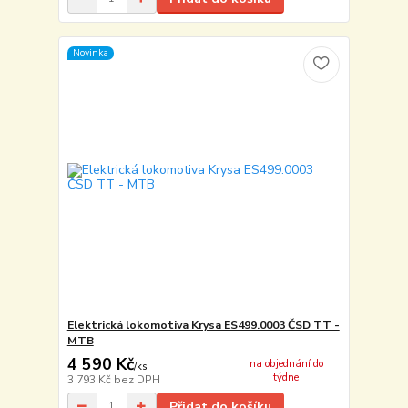
Novinka
Elektrická lokomotiva Krysa ES499.0003 ČSD TT -
MTB
4 590 Kč
na objednání do
/
ks
týdne
3 793 Kč
bez DPH
Přidat do košíku