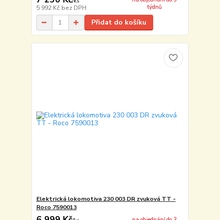
/
ks
týdnů
5 992 Kč
bez DPH
Přidat do košíku
Elektrická lokomotiva 230 003 DR zvuková TT -
Roco 7590013
6 999 Kč
na objednání do 3