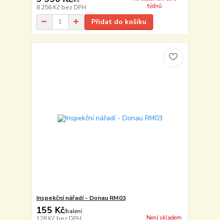
/
ks
týdnů
8 256 Kč
bez DPH
Přidat do košíku
Inspekční nářadí - Donau RM03
155 Kč
/
balení
Není skladem
128 Kč
bez DPH