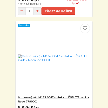
/
ks
týdnů
4 645 Kč
bez DPH
Přidat do košíku
Novinka
Motorový vůz M152.0047 s vlekem ČSD TT zvuk -
Roco 7790001
9 926 Kč