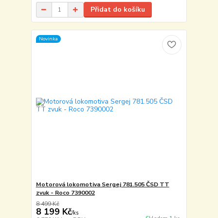
Přidat do košíku
Novinka
Motorová lokomotiva Sergej 781.505 ČSD TT
zvuk - Roco 7390002
8 499 Kč
8 199 Kč
/
ks