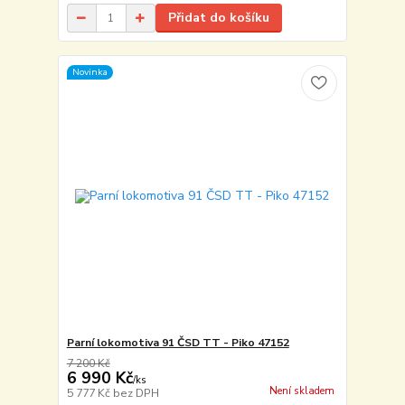
Přidat do košíku
Novinka
Parní lokomotiva 91 ČSD TT - Piko 47152
7 200 Kč
6 990 Kč
/
ks
Není skladem
5 777 Kč
bez DPH