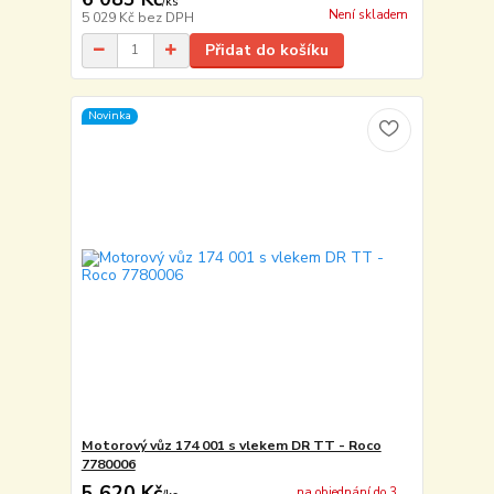
/
ks
Není skladem
5 029 Kč
bez DPH
Přidat do košíku
Novinka
Motorový vůz 174 001 s vlekem DR TT - Roco
7780006
5 620 Kč
na objednání do 3