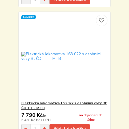
Novinka
Elektrická lokomotiva 163 022 s osobními vozy Bt
ČD TT - MTB
7 790 Kč
na objednání do
/
ks
týdne
6 438 Kč
bez DPH
Přidat do košíku