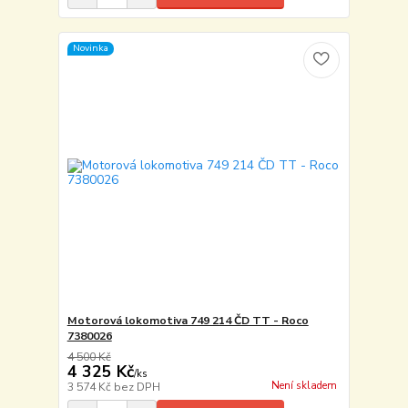
Novinka
Motorová lokomotiva 749 214 ČD TT - Roco
7380026
4 500 Kč
4 325 Kč
/
ks
Není skladem
3 574 Kč
bez DPH