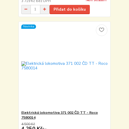
Není skladem
3 719 Kč
bez DPH
Přidat do košíku
Novinka
Elektrická lokomotiva 371 002 ČD TT - Roco
7580014
4 500 Kč
4 250 Kč