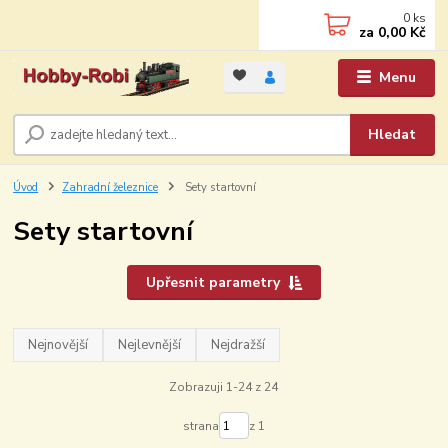
0
ks
za
0,00 Kč
Menu
Hledat
Úvod
Zahradní železnice
Sety startovní
Sety startovní
Upřesnit parametry
Nejnovější
Nejlevnější
Nejdražší
Zobrazuji 1-24 z 24
strana
z 1