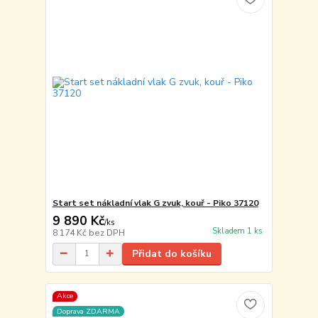
Start set nákladní vlak G zvuk, kouř - Piko 37120
9 890 Kč
/
ks
Skladem 1 ks
8 174 Kč
bez DPH
Přidat do košíku
Akce
Doprava ZDARMA