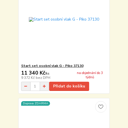
Start set osobní vlak G - Piko 37130
11 340 Kč
na objednání do 3
/
ks
týdnů
9 372 Kč
bez DPH
Přidat do košíku
Doprava ZDARMA