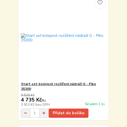
Start set kolejové rozšíření nádraží G - Piko
35300
5 525 Kč
4 735 Kč
/
ks
Skladem 1 ks
3 913 Kč
bez DPH
Přidat do košíku