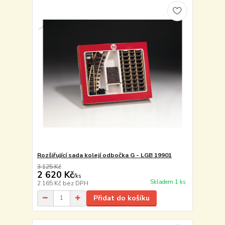
Rozšiřující sada kolejí odbočka G - LGB 19901
3 125 Kč
2 620 Kč
/
ks
Skladem 1 ks
2 165 Kč
bez DPH
Přidat do košíku