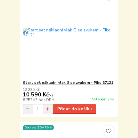
Start set nákladní vlak G se zvukem - Piko 37121
12 220 Kč
10 590 Kč
/
ks
Skladem 2 ks
8 752 Kč
bez DPH
Přidat do košíku
Doprava ZDARMA