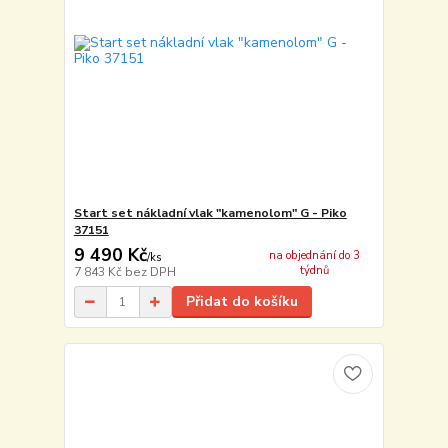
Start set nákladní vlak "kamenolom" G - Piko
37151
9 490 Kč
na objednání do 3
/
ks
týdnů
7 843 Kč
bez DPH
Přidat do košíku