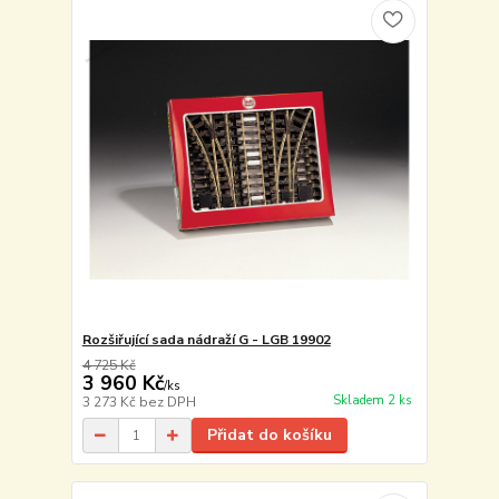
Rozšiřující sada nádraží G - LGB 19902
4 725 Kč
3 960 Kč
/
ks
Skladem 2 ks
3 273 Kč
bez DPH
Přidat do košíku