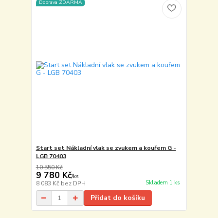
Doprava ZDARMA
Start set Nákladní vlak se zvukem a kouřem G -
LGB 70403
10 550 Kč
9 780 Kč
/
ks
Skladem 1 ks
8 083 Kč
bez DPH
Přidat do košíku