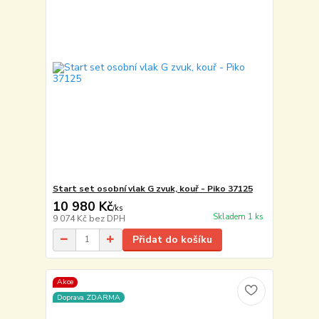
Start set osobní vlak G zvuk, kouř - Piko 37125
10 980 Kč
/
ks
Skladem 1 ks
9 074 Kč
bez DPH
Přidat do košíku
Akce
Doprava ZDARMA