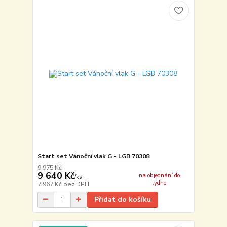
Start set Vánoční vlak G - LGB 70308
9 975 Kč
9 640 Kč
na objednání do
/
ks
týdne
7 967 Kč
bez DPH
Přidat do košíku