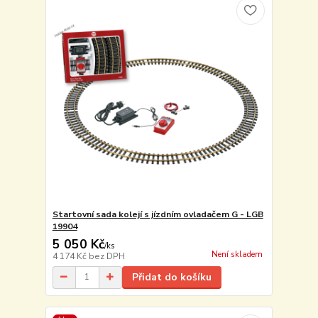
Startovní sada kolejí s jízdním ovladačem G - LGB
19904
5 050 Kč
/
ks
Není skladem
4 174 Kč
bez DPH
Přidat do košíku