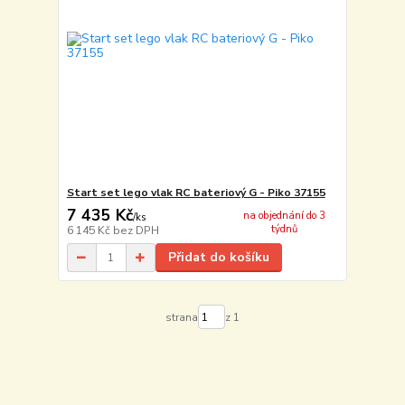
Start set lego vlak RC bateriový G - Piko 37155
7 435 Kč
na objednání do 3
/
ks
týdnů
6 145 Kč
bez DPH
Přidat do košíku
strana
z 1