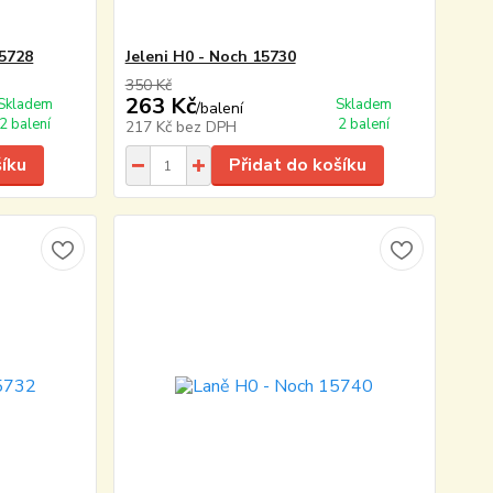
15728
Jeleni H0 - Noch 15730
350 Kč
263 Kč
Skladem
Skladem
/
balení
2 balení
2 balení
217 Kč
bez DPH
šíku
Přidat do košíku