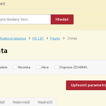
MPŽ
Hledat
odelová železnice
H0 1:87
Figurky
Zvířata
ata
adem
Novinka
Akce
Doprava ZDARMA
Upřesnit parametr
jší
Nejlevnější
Nejdražší