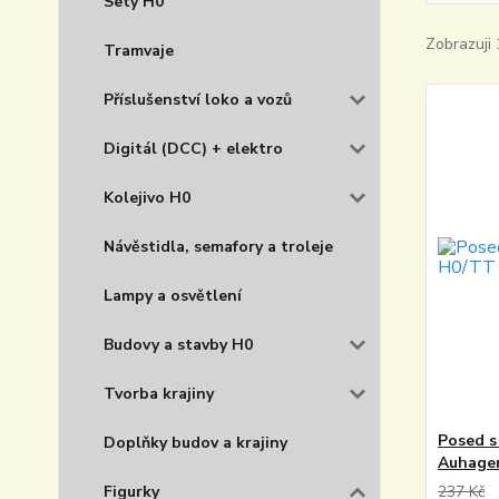
Sety H0
Zobrazuji 
Tramvaje
Příslušenství loko a vozů
Digitál (DCC) + elektro
Kolejivo H0
Návěstidla, semafory a troleje
Lampy a osvětlení
Budovy a stavby H0
Tvorba krajiny
Posed s
Doplňky budov a krajiny
Auhage
Figurky
237 Kč