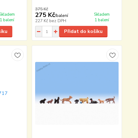
375 Kč
275 Kč
Skladem
Skladem
/
balení
1 balení
1 balení
227 Kč
bez DPH
šíku
Přidat do košíku