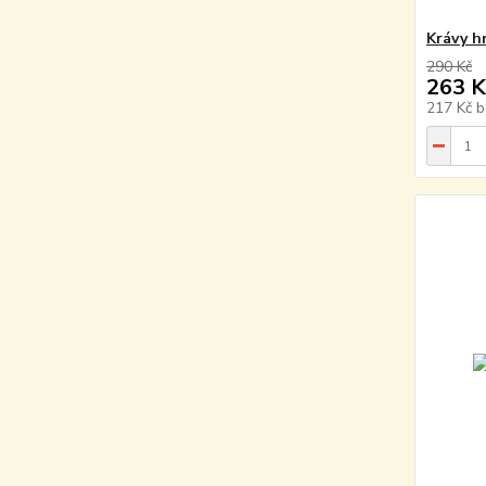
Krávy h
290 Kč
263 K
217 Kč
b