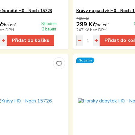
nědobílé H0 - Noch 15723
Krávy na pastvě H0 - Noch 
400 Kč
č
299 Kč
Skladem
/
balení
/
balení
2 balení
ez DPH
247 Kč
bez DPH
Přidat do košíku
Přidat do ko
Novinka