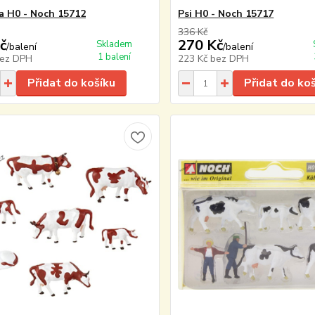
a H0 - Noch 15712
Psi H0 - Noch 15717
336 Kč
č
270 Kč
Skladem
/
balení
/
balení
1 balení
ez DPH
223 Kč
bez DPH
Přidat do košíku
Přidat do ko