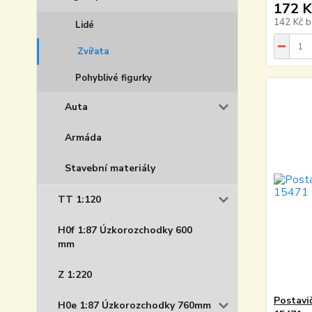
172 K
142 Kč
b
Lidé
Zvířata
Pohyblivé figurky
Auta
Armáda
Stavební materiály
TT 1:120
H0f 1:87 Úzkorozchodky 600
mm
Z 1:220
Postavi
H0e 1:87 Úzkorozchodky 760mm