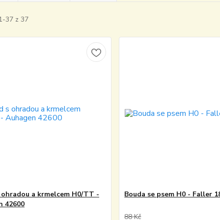
1-37 z 37
 ohradou a krmelcem H0/TT -
Bouda se psem H0 - Faller 
n 42600
88 Kč