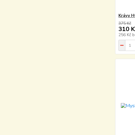
Krávy H
375 Kč
310 K
256 Kč
b