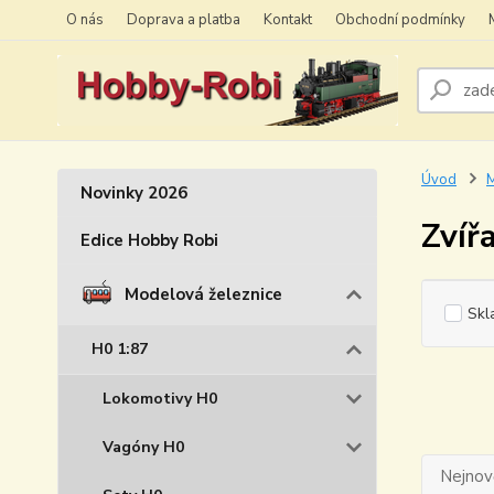
O nás
Doprava a platba
Kontakt
Obchodní podmínky
Úvod
M
Novinky 2026
Zvíř
Edice Hobby Robi
Modelová železnice
Skl
H0 1:87
Lokomotivy H0
Vagóny H0
Nejnově