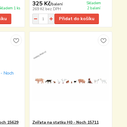
325 Kč
Skladem
/
balení
Skladem 1 ks
2 balení
269 Kč
bez DPH
šíku
Přidat do košíku
Noch 15629
Zvířata na statku H0 - Noch 15711