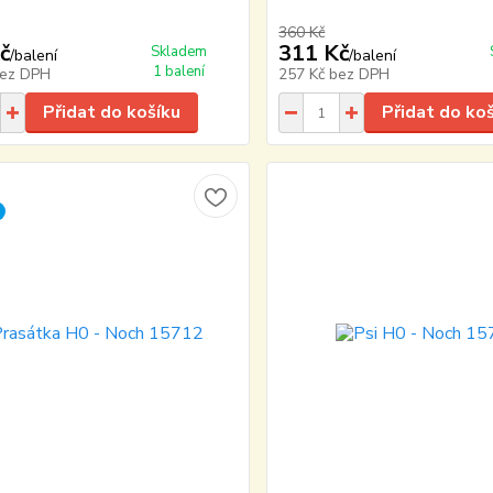
360 Kč
č
311 Kč
Skladem
/
balení
/
balení
1 balení
ez DPH
257 Kč
bez DPH
Přidat do košíku
Přidat do ko