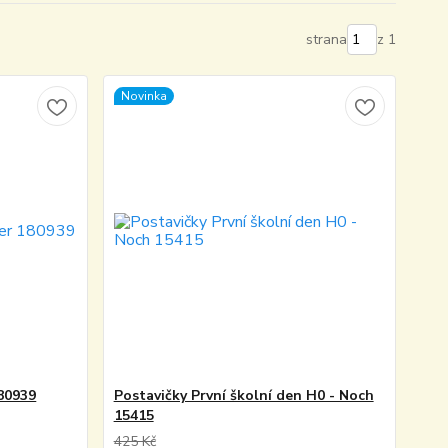
strana
z 1
Novinka
180939
Postavičky První školní den H0 - Noch
15415
425 Kč