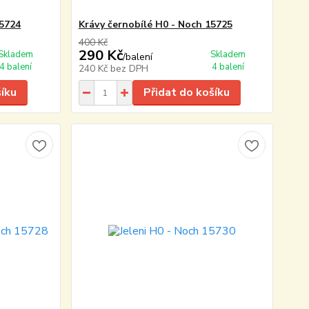
15724
Krávy černobílé H0 - Noch 15725
400 Kč
290 Kč
Skladem
Skladem
/
balení
4 balení
4 balení
240 Kč
bez DPH
šíku
Přidat do košíku