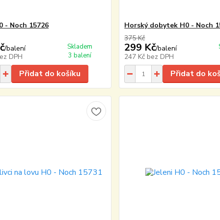
0 - Noch 15726
Horský dobytek H0 - Noch 
375 Kč
č
299 Kč
Skladem
/
balení
/
balení
3 balení
ez DPH
247 Kč
bez DPH
Přidat do košíku
Přidat do ko