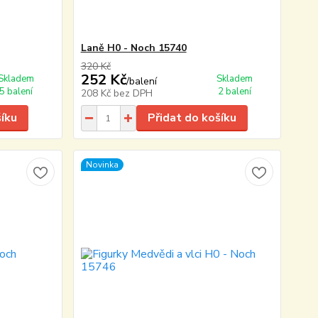
Laně H0 - Noch 15740
320 Kč
252 Kč
Skladem
Skladem
/
balení
5 balení
2 balení
208 Kč
bez DPH
šíku
Přidat do košíku
Novinka