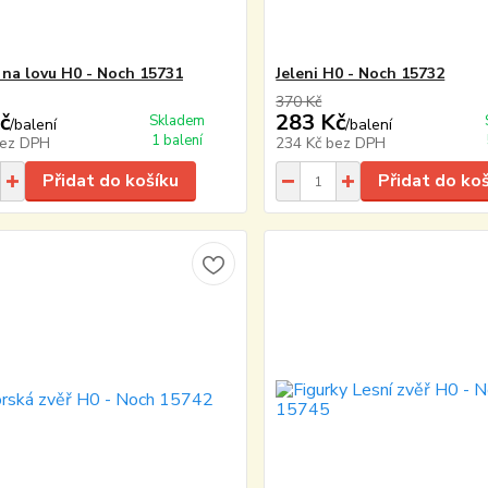
i na lovu H0 - Noch 15731
Jeleni H0 - Noch 15732
370 Kč
č
283 Kč
Skladem
/
balení
/
balení
1 balení
ez DPH
234 Kč
bez DPH
Přidat do košíku
Přidat do ko