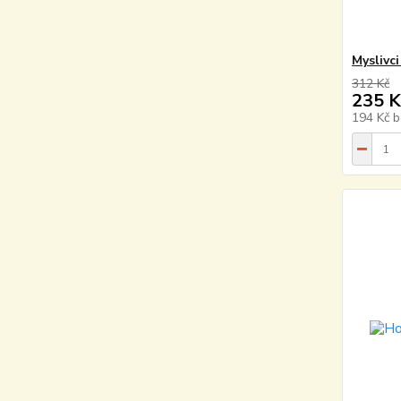
Myslivc
312 Kč
235 K
194 Kč
b