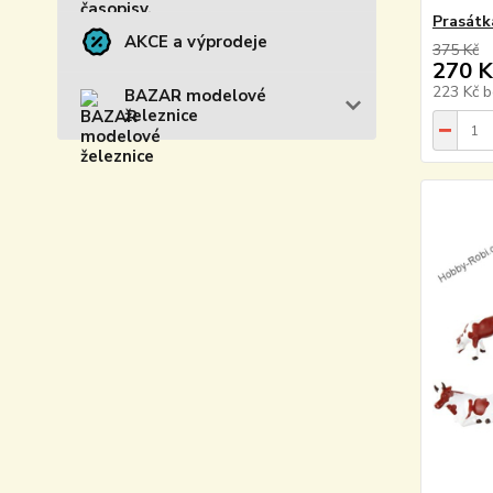
Prasátk
AKCE a výprodeje
375 Kč
270 K
223 Kč
b
BAZAR modelové
železnice