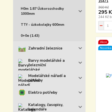
15471
360 Kč
H0m 1:87 Úzkorozchodky
295 K
1000mm
244 Kč
b
TTf - úzkokolejky 600mm
0+0e (1:43)
Akce
Zahradní železnice
Novinka
Barvy modelářské a
železniční
Modelářské nářadí a
potřeby
Elektro potřeby
Katalogy, časopisy,
kalendáře