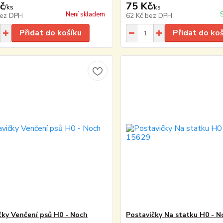
č
75 Kč
/
ks
/
ks
Není skladem
ez DPH
62 Kč
bez DPH
Přidat do košíku
Přidat do ko
čky Venčení psů H0 - Noch
Postavičky Na statku H0 - 