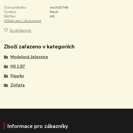
Číslo produktu:
noch15748
Výrobce:
Noch
Měřítko:
H0
Hlídat cenu / dostupnost
Do oblíbených
Zboží zařazeno v kategoriích
Modelová železnice
H0 1:87
Figurky
Zvířata
Informace pro zákazníky