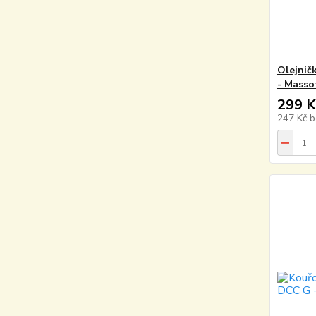
Olejnič
- Masso
299 K
247 Kč
b