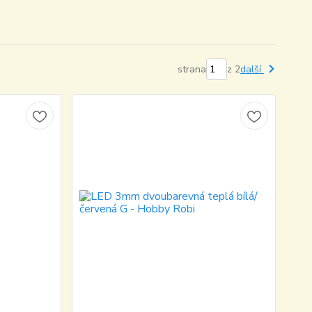
strana
z 2
další