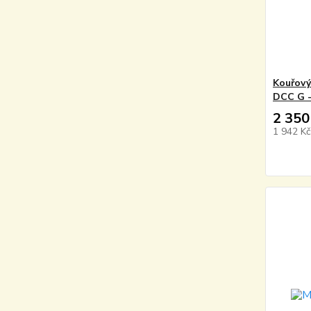
Kouřový
DCC G -
2 350
1 942 K