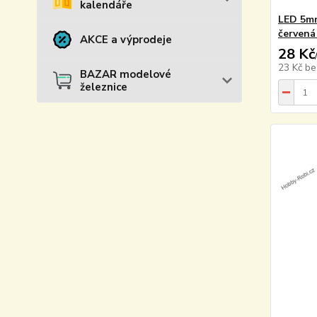
kalendáře
LED 5mm
červená
AKCE a výprodeje
28 Kč
23 Kč
be
BAZAR modelové
železnice