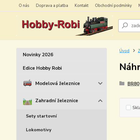
O nás
Doprava a platba
Kontakt
Obchodní podmínky
Úvod
Z
Novinky 2026
Náhr
Edice Hobby Robi
Modelová železnice
BR80
Zahradní železnice
Skl
Sety startovní
Lokomotivy