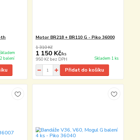
oth
Motor BR218 + BR110 G - Piko 36000
1 310 Kč
1 150 Kč
Skladem
/
ks
2 balení
Skladem 1 ks
950 Kč
bez DPH
šíku
Přidat do košíku