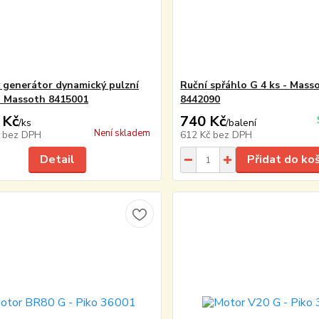
 generátor dynamický pulzní
Ruční spřáhlo G 4 ks - Mass
 Massoth 8415001
8442090
 Kč
740 Kč
/
ks
/
balení
Není skladem
č
bez DPH
612 Kč
bez DPH
Detail
Přidat do ko