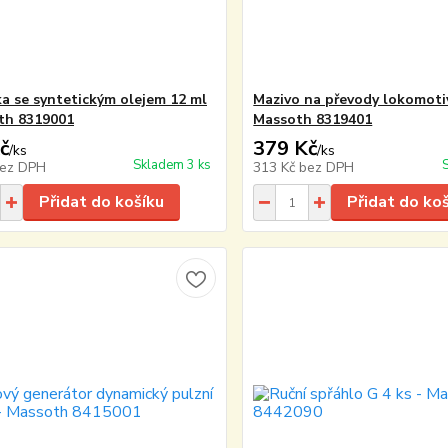
ka se syntetickým olejem 12 ml
Mazivo na převody lokomoti
th 8319001
Massoth 8319401
č
379 Kč
/
ks
/
ks
Skladem 3 ks
ez DPH
313 Kč
bez DPH
Přidat do košíku
Přidat do ko