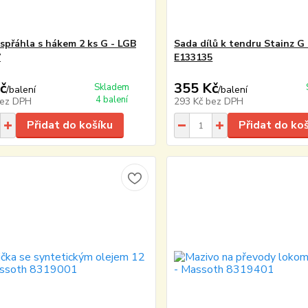
 spřáhla s hákem 2 ks G - LGB
Sada dílů k tendru Stainz G
7
E133135
č
355 Kč
Skladem
/
balení
/
balení
4 balení
ez DPH
293 Kč
bez DPH
Přidat do košíku
Přidat do ko