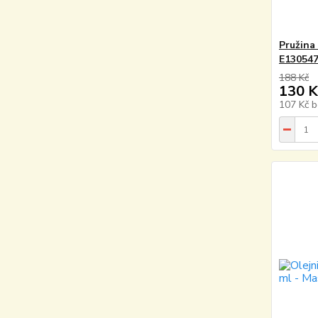
Pružina
E13054
188 Kč
130 K
107 Kč
b