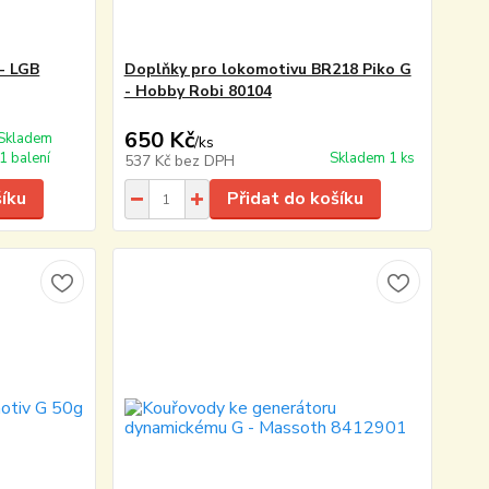
 - LGB
Doplňky pro lokomotivu BR218 Piko G
- Hobby Robi 80104
650 Kč
Skladem
/
ks
1 balení
Skladem 1 ks
537 Kč
bez DPH
šíku
Přidat do košíku