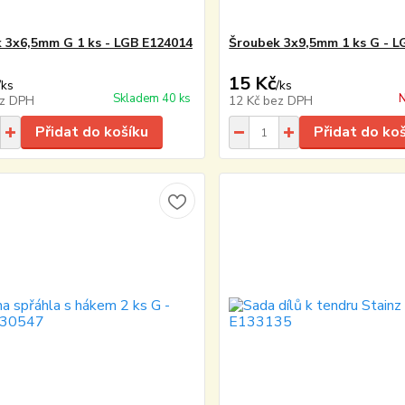
 3x6,5mm G 1 ks - LGB E124014
Šroubek 3x9,5mm 1 ks G - L
15 Kč
/
ks
/
ks
Skladem 40 ks
N
z DPH
12 Kč
bez DPH
Přidat do košíku
Přidat do ko