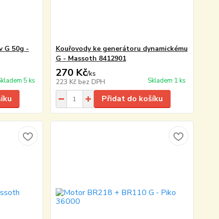
v G 50g -
Kouřovody ke generátoru dynamickému
G - Massoth 8412901
270 Kč
/
ks
Skladem 5 ks
Skladem 1 ks
223 Kč
bez DPH
šíku
Přidat do košíku