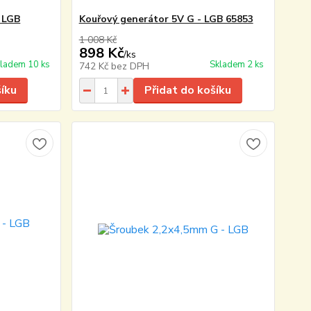
 LGB
Kouřový generátor 5V G - LGB 65853
1 008 Kč
898 Kč
/
ks
ladem 10 ks
Skladem 2 ks
742 Kč
bez DPH
šíku
Přidat do košíku