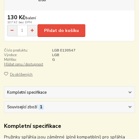
8:00
130 Kč
/
balení
107 Kč
bez DPH
Přidat do košíku
Číslo produktu:
LGB E130547
Výrobce:
LGB
Měřítko:
G
Hlídat cenu / dostupnost
Do oblíbených
Kompletní specifikace
Související zboží
1
Kompletní specifikace
Pružinky spřáhla jsou záměnné (plně kompatiblní) pro spřáhla