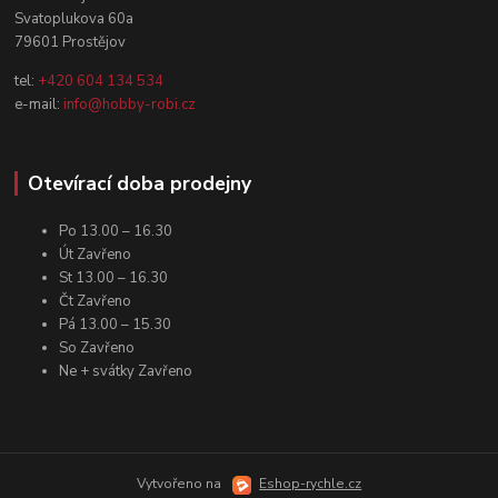
Svatoplukova 60a
79601 Prostějov
tel:
+420 604 134 534
e-mail:
info@hobby-robi.cz
Otevírací doba prodejny
Po 13.00 – 16.30
Út Zavřeno
St 13.00 – 16.30
Čt Zavřeno
Pá 13.00 – 15.30
So Zavřeno
Ne + svátky Zavřeno
Vytvořeno na
Eshop-rychle.cz