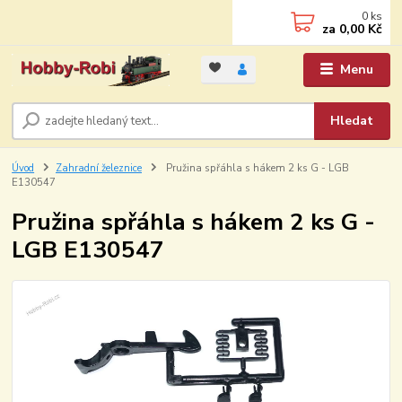
0
ks
za
0,00 Kč
Menu
Hledat
Úvod
Zahradní železnice
Pružina spřáhla s hákem 2 ks G - LGB
E130547
Pružina spřáhla s hákem 2 ks G -
LGB E130547