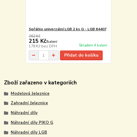
Spřáhlo univerzální LGB 2 ks G - LGB 64407
262 Kč
215 Kč
/
balení
Skladem 4 balení
178 Kč
bez DPH
Přidat do košíku
Zboží zařazeno v kategoriích
Modelová železnice
Zahradní železnice
Náhradní díly
Náhradní díly PIKO G
Náhradní díly LGB