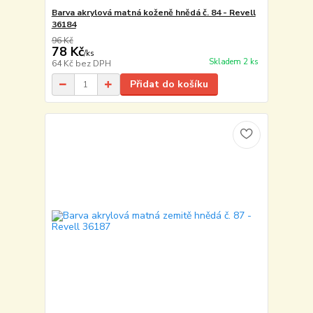
Barva akrylová matná koženě hnědá č. 84 - Revell
36184
96 Kč
78 Kč
/
ks
Skladem 2 ks
64 Kč
bez DPH
Přidat do košíku