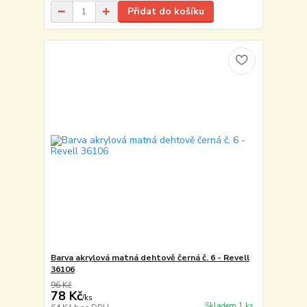
Přidat do košíku
Barva akrylová matná dehtově černá č. 6 - Revell
36106
96 Kč
78 Kč
/
ks
Skladem 1 ks