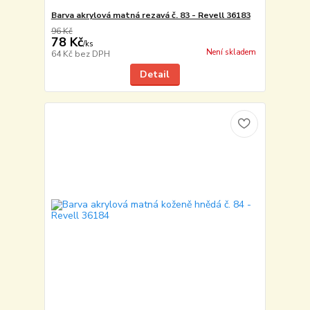
Barva akrylová matná rezavá č. 83 - Revell 36183
96 Kč
78 Kč
/
ks
Není skladem
64 Kč
bez DPH
Detail