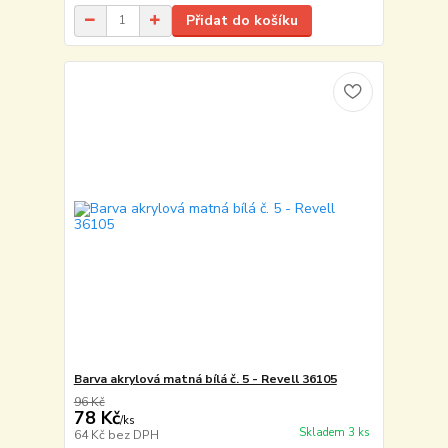
Přidat do košíku
Barva akrylová matná bílá č. 5 - Revell 36105
96 Kč
78 Kč
/
ks
Skladem 3 ks
64 Kč
bez DPH