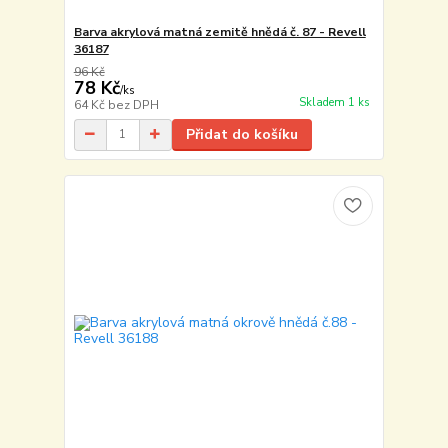
Barva akrylová matná zemitě hnědá č. 87 - Revell
36187
96 Kč
78 Kč
/
ks
Skladem 1 ks
64 Kč
bez DPH
Přidat do košíku