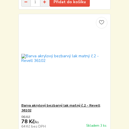
Přidat do košíku
Barva akrylový bezbarvý lak matný č.2 - Revell
36102
96 Kč
78 Kč
/
ks
Skladem 3 ks
64 Kč
bez DPH