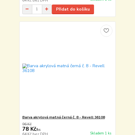
64 Kč
bez DPH
Přidat do košíku
Barva akrylová matná černá č. 8 - Revell 36108
96 Kč
78 Kč
/
ks
Skladem 1 ks
64 Kč
bez DPH