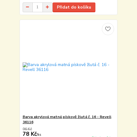
Přidat do košíku
Barva akrylová matná pískově žlutá č. 16 - Revell
36116
96 Kč
78 Kč
/
ks