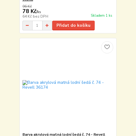
96 Kč
78 Kč
/
ks
Skladem 1 ks
64 Kč
bez DPH
Přidat do košíku
Barva akrylová matná lodní šedá č. 74 - Revell