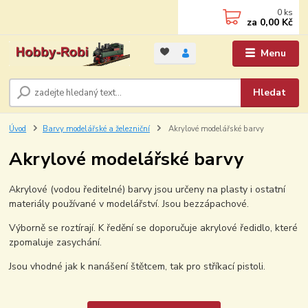
0
ks
za
0,00 Kč
Menu
Hledat
Úvod
Barvy modelářské a železniční
Akrylové modelářské barvy
Akrylové modelářské barvy
Akrylové (vodou ředitelné) barvy jsou určeny na plasty i ostatní
materiály používané v modelářství. Jsou bezzápachové.
Výborně se roztírají. K ředění se doporučuje akrylové ředidlo, které
zpomaluje zasychání.
Jsou vhodné jak k nanášení štětcem, tak pro stříkací pistoli.