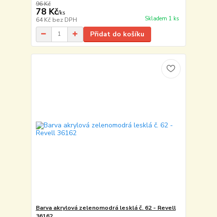
96 Kč
78 Kč
/
ks
Skladem 1 ks
64 Kč
bez DPH
Přidat do košíku
Barva akrylová zelenomodrá lesklá č. 62 - Revell
36162