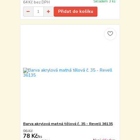
Skladem 3 ks
64 Kč
bez DPH
Přidat do košíku
Barva akrylová matná tělová č. 35 - Revell 36135
96 Kč
78 Kč
/
ks