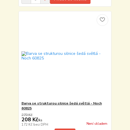
Barva se strukturou silnice šedá světlá - Noch
60825
270 Kč
208 Kč
/
ks
Není skladem
172 Kč
bez DPH