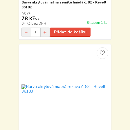
Barva akrylová matná zemitě hnědá č. 82 - Revell
36182
96 Kč
78 Kč
/
ks
Skladem 1 ks
64 Kč
bez DPH
Přidat do košíku