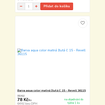
Přidat do košíku
Barva aqua color matná žlutá č. 15 - Revell 36115
90 Kč
78 Kč
na objednání do
/
ks
týdne 1 ks
64 Kč
bez DPH