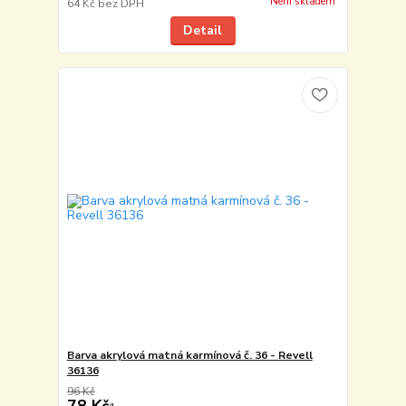
Není skladem
64 Kč
bez DPH
Detail
Barva akrylová matná karmínová č. 36 - Revell
36136
96 Kč