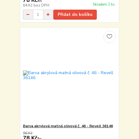
78 Kč
/
ks
Skladem 2 ks
64 Kč
bez DPH
Přidat do košíku
Barva akrylová matná olivová č. 46 - Revell 36146
96 Kč
78 Kč
/
ks