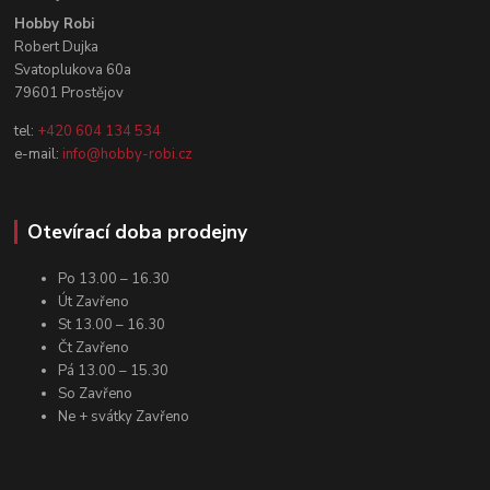
Hobby Robi
Robert Dujka
Svatoplukova 60a
79601 Prostějov
tel:
+420 604 134 534
e-mail:
info@hobby-robi.cz
Otevírací doba prodejny
Po 13.00 – 16.30
Út Zavřeno
St 13.00 – 16.30
Čt Zavřeno
Pá 13.00 – 15.30
So Zavřeno
Ne + svátky Zavřeno