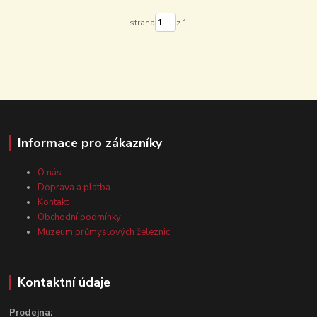
strana
z 1
Informace pro zákazníky
O nás
Doprava a platba
Kontakt
Obchodní podmínky
Muzeum průmyslových železnic
Kontaktní údaje
Prodejna: