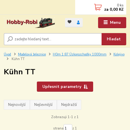
0
ks
za
0,00 Kč
Menu
Hledat
Úvod
Modelová železnice
H0m 1:87 Úzkorozchodky 1000mm
Kolejivo
Kühn TT
Kühn TT
Upřesnit parametry
Nejnovější
Nejlevnější
Nejdražší
Zobrazuji 1-1 z 1
strana
z 1