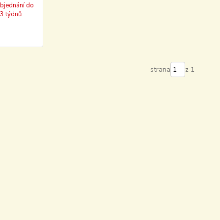
objednání do
3 týdnů
strana
z 1