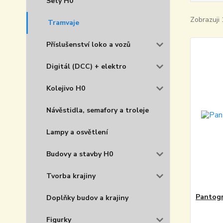
Sety H0
Zobrazuji 
Tramvaje
Příslušenství loko a vozů
Digitál (DCC) + elektro
Kolejivo H0
Návěstidla, semafory a troleje
Lampy a osvětlení
Budovy a stavby H0
Tvorba krajiny
Pantogr
Doplňky budov a krajiny
Figurky