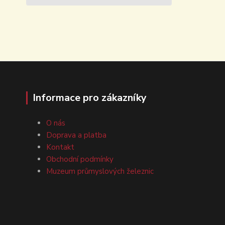
Informace pro zákazníky
O nás
Doprava a platba
Kontakt
Obchodní podmínky
Muzeum průmyslových železnic