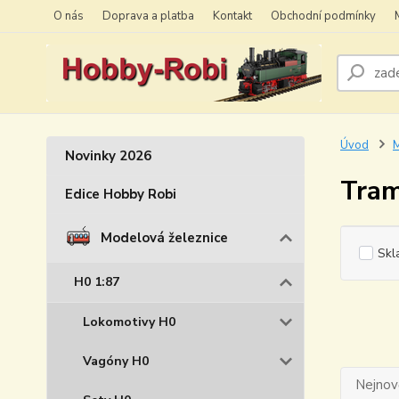
O nás
Doprava a platba
Kontakt
Obchodní podmínky
Úvod
M
Novinky 2026
Tram
Edice Hobby Robi
Modelová železnice
Skl
H0 1:87
Lokomotivy H0
Vagóny H0
Nejnově