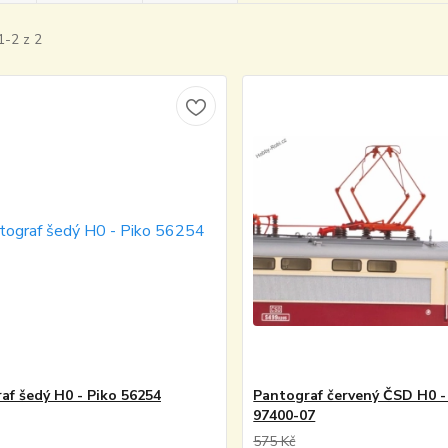
1-2 z 2
af šedý H0 - Piko 56254
Pantograf červený ČSD H0 -
97400-07
575 Kč