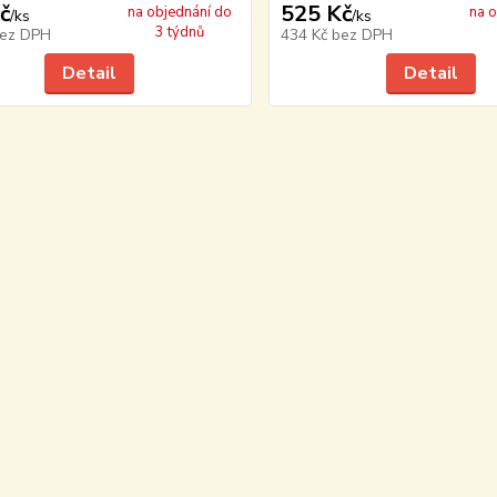
č
525 Kč
na objednání do
na 
/
ks
/
ks
3 týdnů
ez DPH
434 Kč
bez DPH
Detail
Detail