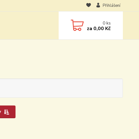
Přihlášení
0
ks
za
0,00 Kč
y