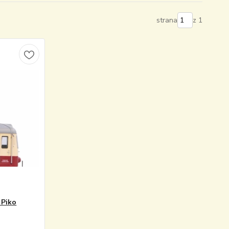
strana
z 1
 Piko