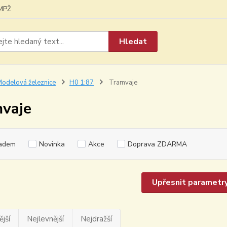
MPŽ
Hledat
odelová železnice
H0 1:87
Tramvaje
vaje
adem
Novinka
Akce
Doprava ZDARMA
Upřesnit parametr
jší
Nejlevnější
Nejdražší