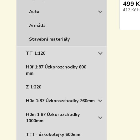
499 K
412 Kč
b
Auta
Armáda
Stavební materiály
TT 1:120
H0f 1:87 Úzkorozchodky 600
mm
Z 1:220
H0e 1:87 Úzkorozchodky 760mm
H0m 1:87 Úzkorozchodky
1000mm
TTf - úzkokolejky 600mm