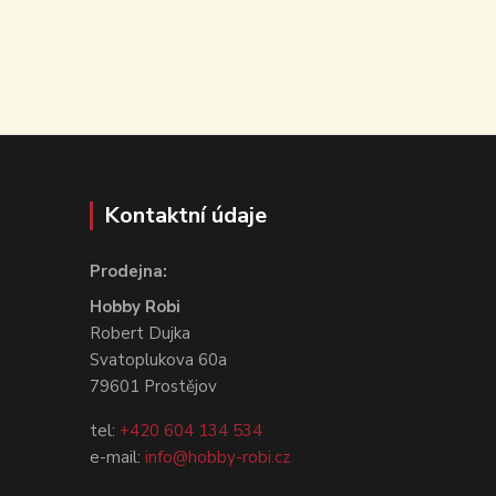
Kontaktní údaje
Prodejna:
Hobby Robi
Robert Dujka
Svatoplukova 60a
79601 Prostějov
tel:
+420 604 134 534
e-mail:
info@hobby-robi.cz