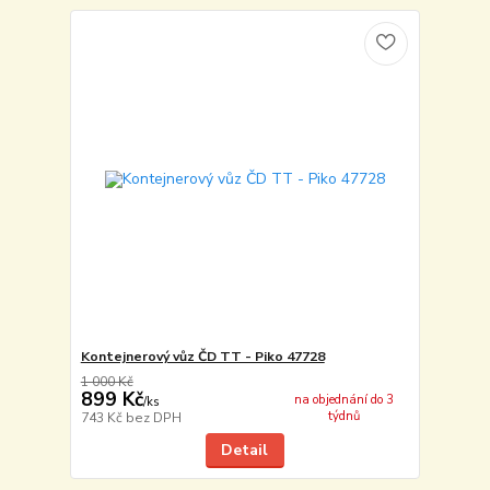
Kontejnerový vůz ČD TT - Piko 47728
1 000 Kč
899 Kč
na objednání do 3
/
ks
týdnů
743 Kč
bez DPH
Detail