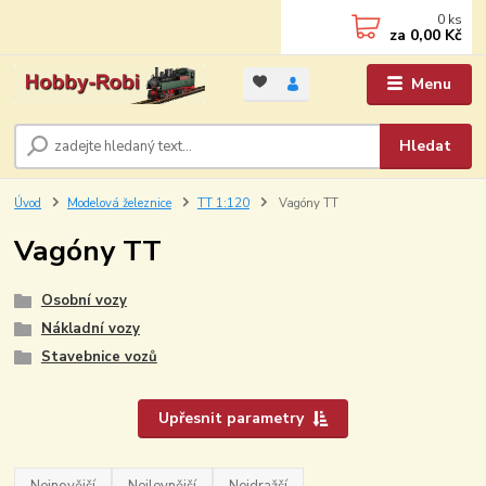
0
ks
za
0,00 Kč
Menu
Hledat
Úvod
Modelová železnice
TT 1:120
Vagóny TT
Vagóny TT
Osobní vozy
Nákladní vozy
Stavebnice vozů
Upřesnit parametry