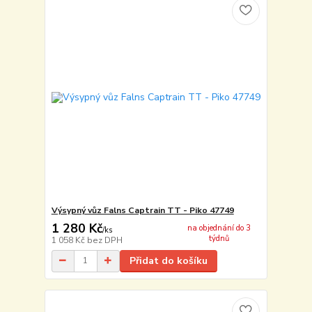
Výsypný vůz Falns Captrain TT - Piko 47749
1 280 Kč
na objednání do 3
/
ks
týdnů
1 058 Kč
bez DPH
Přidat do košíku