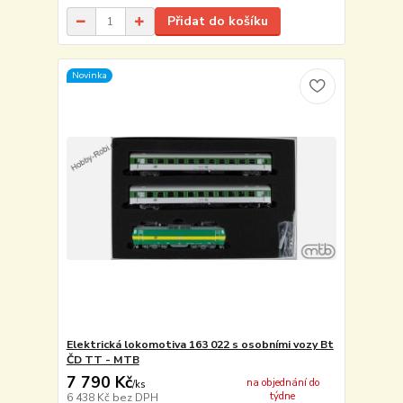
Přidat do košíku
Novinka
Elektrická lokomotiva 163 022 s osobními vozy Bt
ČD TT - MTB
7 790 Kč
na objednání do
/
ks
týdne
6 438 Kč
bez DPH