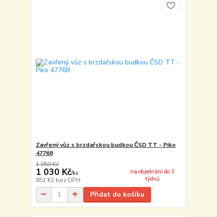
Zavřený vůz s brzdařskou budkou ČSD TT - Piko
47768
1 050 Kč
1 030 Kč
na objednání do 3
/
ks
týdnů
851 Kč
bez DPH
Přidat do košíku