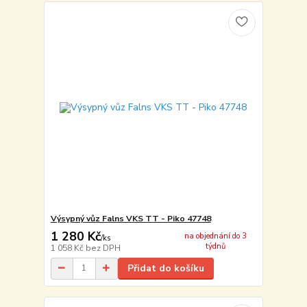
Výsypný vůz Falns VKS TT - Piko 47748
1 280 Kč
na objednání do 3
/
ks
týdnů
1 058 Kč
bez DPH
Přidat do košíku