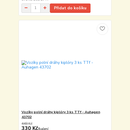
Přidat do košíku
Vozíky polní dráhy kiplóry 3 ks TTf - Auhagen
43702
448 Kč
330 Kč
/
balení