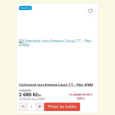
Novinka
Cisternové vozy Ermewa 2 kusy TT - Piko 47683
2 825 Kč
2 680 Kč
na objednání do 3
/
ks
týdnů
2 215 Kč
bez DPH
Přidat do košíku