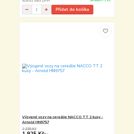
Skladem 3 ks
926 Kč
bez DPH
Přidat do košíku
Výsypné vozy na cereálie NACCO TT 2 kusy -
Arnold HN9757
2 235 Kč
1 925 Kč