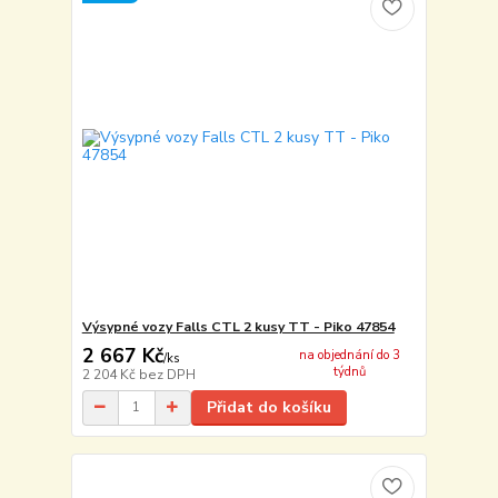
Výsypné vozy Falls CTL 2 kusy TT - Piko 47854
2 667 Kč
na objednání do 3
/
ks
týdnů
2 204 Kč
bez DPH
Přidat do košíku