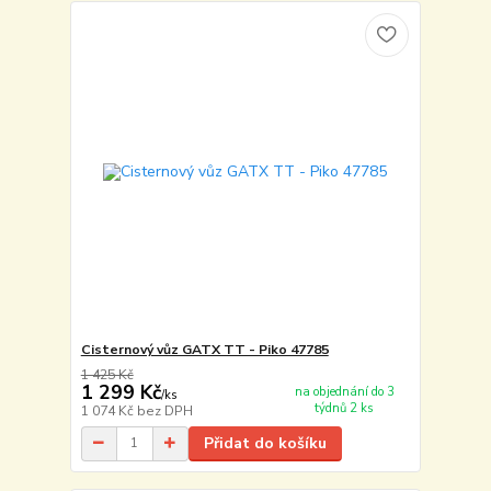
Cisternový vůz GATX TT - Piko 47785
1 425 Kč
1 299 Kč
na objednání do 3
/
ks
týdnů 2 ks
1 074 Kč
bez DPH
Přidat do košíku