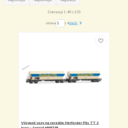
Nejnovější
Nejlevnější
Nejdražší
Zobrazuji 1-40 z 133
strana
z 4
další
Výsypné vozy na cereálie Herforder Pils TT 2
kusy - Arnold HN9749