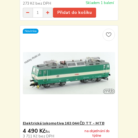
Skladem 1 balení
273 Kč
bez DPH
Přidat do košíku
Novinka
Elektrická lokomotiva 163 044 ČD TT - MTB
4 490 Kč
na objednání do
/
ks
týdne
3 711 Kč
bez DPH