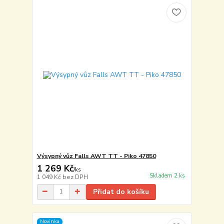
Výsypný vůz Falls AWT TT - Piko 47850
1 269 Kč
/
ks
Skladem 2 ks
1 049 Kč
bez DPH
Přidat do košíku
Novinka