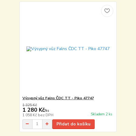
Výsypný vůz Falns ČDC TT - Piko 47747
1 325 Kč
1 280 Kč
/
ks
Skladem 2 ks
1 058 Kč
bez DPH
Přidat do košíku