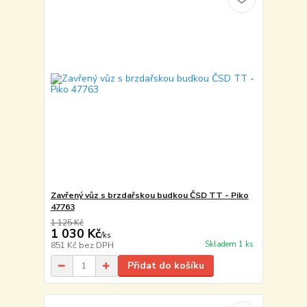
Zavřený vůz s brzdařskou budkou ČSD TT - Piko
47763
1 125 Kč
1 030 Kč
/
ks
Skladem 1 ks
851 Kč
bez DPH
Přidat do košíku