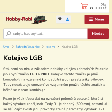
0
ks
za
0,00 Kč
Menu
Hledat
Úvod
Zahradní železnice
Kolejivo
Kolejivo LGB
Kolejivo LGB
Stálicemi na trhu a základem nabídky kolejiva zahradních železnic
jsou nyní značky
LGB
a
PIKO
. Kolejivo těchto značek je plně
kompatibilní a vzájemně kompatibilní jsou i přestavníky výhybek.
Tedy neexistsuje omezení ve vzájemném použití těchto značek a
běžně se v praxi kombinuje.
Pozor je však třeba dát na označení poloměrů oblouků, které si
každý výrobce značí jinak. Tedy R1 je shodný (600 mm), ostatní už
se liší. Zajímavostí jsou prakticky stejné parametry výhybek LGB