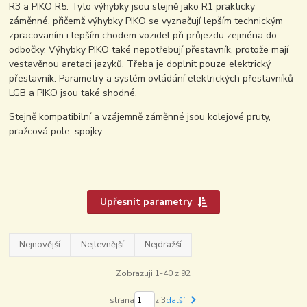
R3 a PIKO R5. Tyto výhybky jsou stejně jako R1 prakticky
záměnné, přičemž výhybky PIKO se vyznačují lepším technickým
zpracovaním i lepším chodem vozidel při průjezdu zejména do
odbočky. Výhybky PIKO také nepotřebují přestavník, protože mají
vestavěnou aretaci jazyků. Třeba je doplnit pouze elektrický
přestavník. Parametry a systém ovládání elektrických přestavníků
LGB a PIKO jsou také shodné.
Stejně kompatibilní a vzájemně záměnné jsou kolejové pruty,
pražcová pole, spojky.
Upřesnit parametry
Nejnovější
Nejlevnější
Nejdražší
Zobrazuji 1-40 z 92
strana
z 3
další