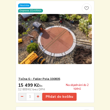
Novinka
Doprava ZDARMA
Točna G - Faller Pola 330835
15 499 Kč
Na objednání do 2
/
ks
týdnů
12 809 Kč
bez DPH
Přidat do košíku