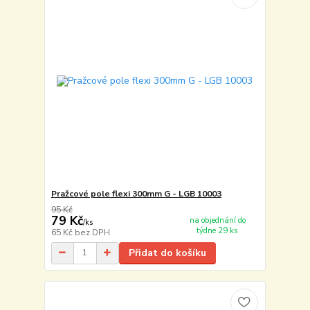
Pražcové pole flexi 300mm G - LGB 10003
95 Kč
79 Kč
na objednání do
/
ks
týdne 29 ks
65 Kč
bez DPH
Přidat do košíku