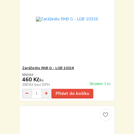
Zarážedlo RhB G - LGB 10316
550 Kč
460 Kč
/
ks
Skladem 1 ks
380 Kč
bez DPH
Přidat do košíku