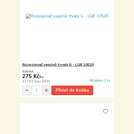
Rozpojovač vagónů trvalý G - LGB 10520
325 Kč
275 Kč
/
ks
Skladem 2 ks
227 Kč
bez DPH
Přidat do košíku