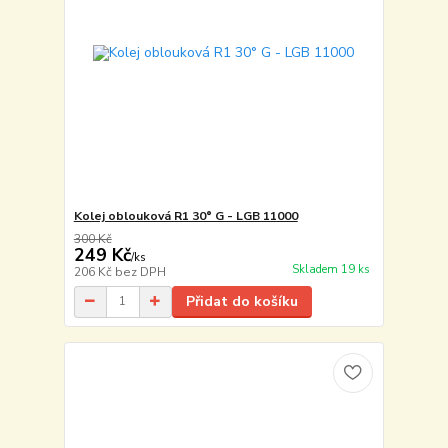
Kolej oblouková R1 30° G - LGB 11000
300 Kč
249 Kč
/
ks
Skladem 19 ks
206 Kč
bez DPH
Přidat do košíku