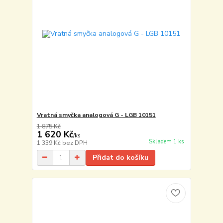
Vratná smyčka analogová G - LGB 10151
1 875 Kč
1 620 Kč
/
ks
Skladem 1 ks
1 339 Kč
bez DPH
Přidat do košíku