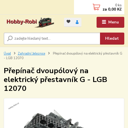
0
ks
za
0,00 Kč
Menu
Hledat
Úvod
Zahradní železnice
Přepínač dvoupólový na elektrický přestavník G
- LGB 12070
Přepínač dvoupólový na
elektrický přestavník G - LGB
12070