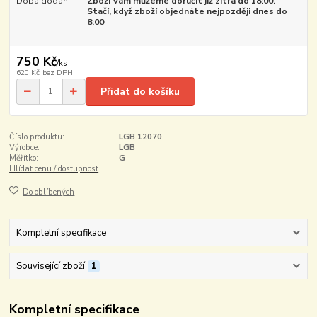
Doba dodání
Zboží Vám můžeme doručit již zítra do 18:00.
Stačí, když zboží objednáte nejpozději dnes do
8:00
750 Kč
/
ks
620 Kč
bez DPH
Přidat do košíku
Číslo produktu:
LGB 12070
Výrobce:
LGB
Měřítko:
G
Hlídat cenu / dostupnost
Do oblíbených
Kompletní specifikace
Související zboží
1
Kompletní specifikace