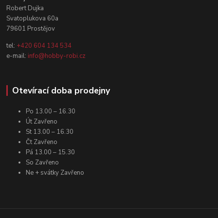
Robert Dujka
Svatoplukova 60a
79601 Prostějov
tel:
+420 604 134 534
e-mail:
info@hobby-robi.cz
Otevírací doba prodejny
Po 13.00 – 16.30
Út Zavřeno
St 13.00 – 16.30
Čt Zavřeno
Pá 13.00 – 15.30
So Zavřeno
Ne + svátky Zavřeno