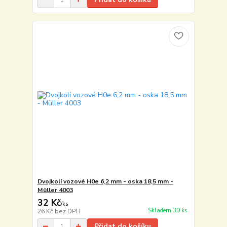
Dvojkolí vozové H0e 6,2 mm - oska 18,5 mm -
Müller 4003
32 Kč
/
ks
Skladem 30 ks
26 Kč
bez DPH
Přidat do košíku