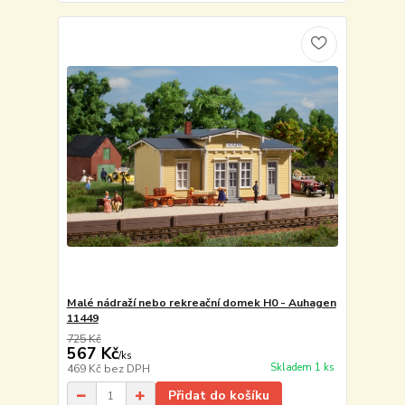
Malé nádraží nebo rekreační domek H0 - Auhagen
11449
725 Kč
567 Kč
/
ks
Skladem 1 ks
469 Kč
bez DPH
Přidat do košíku