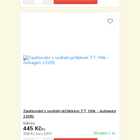
Zauhlování s vodním jeřábkem TT, H0e - Auhagen
13291
590 Kč
445 Kč
/
ks
Skladem 1 ks
368 Kč
bez DPH