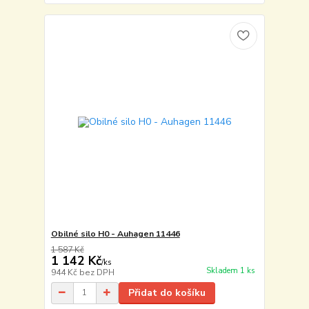
Obilné silo H0 - Auhagen 11446
1 587 Kč
1 142 Kč
/
ks
Skladem 1 ks
944 Kč
bez DPH
Přidat do košíku