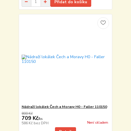
Přidat do košíku
Nádraží lokálek Čech a Moravy H0 - Faller 110150
800 Kč
709 Kč
/
ks
Není skladem
586 Kč
bez DPH