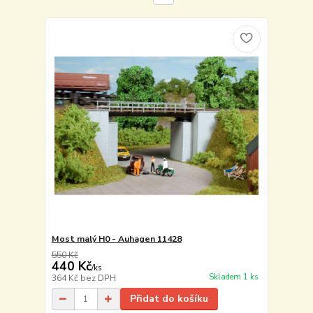
Most malý H0 - Auhagen 11428
550 Kč
440 Kč
/
ks
Skladem 1 ks
364 Kč
bez DPH
Přidat do košíku