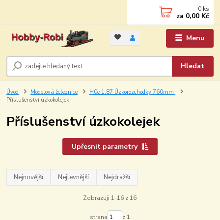
0
ks
za
0,00 Kč
Menu
Hledat
Úvod
Modelová železnice
H0e 1:87 Úzkorozchodky 760mm
Příslušenství úzkokolejek
Příslušenství úzkokolejek
Upřesnit parametry
Nejnovější
Nejlevnější
Nejdražší
Zobrazuji 1-16 z 16
strana
z 1