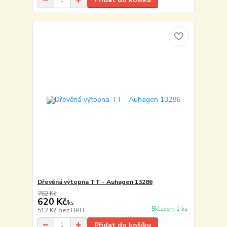
Dřevěná výtopna TT - Auhagen 13286
762 Kč
620 Kč
/
ks
Skladem 1 ks
512 Kč
bez DPH
Přidat do košíku