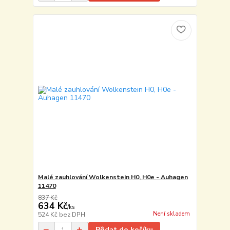
Malé zauhlování Wolkenstein H0, H0e - Auhagen
11470
837 Kč
634 Kč
/
ks
Není skladem
524 Kč
bez DPH
Přidat do košíku