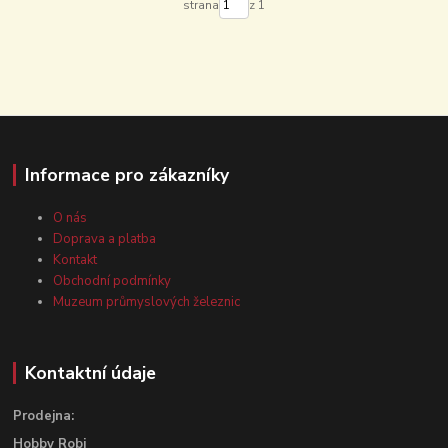
strana
z 1
Informace pro zákazníky
O nás
Doprava a platba
Kontakt
Obchodní podmínky
Muzeum průmyslových železnic
Kontaktní údaje
Prodejna:
Hobby Robi