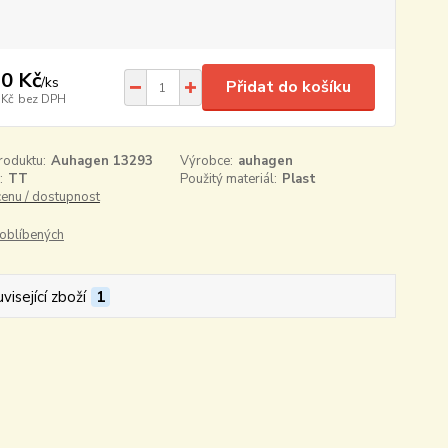
0 Kč
/
ks
Přidat do košíku
 Kč
bez DPH
roduktu:
Auhagen 13293
Výrobce:
auhagen
:
TT
Použitý materiál:
Plast
cenu / dostupnost
oblíbených
visející zboží
1