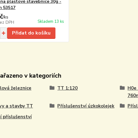
 na plastové stavebnice 30g -
n 53517
č
/
ks
Skladem 13 ks
ez DPH
Přidat do košíku
zařazeno v kategoriích
ová železnice
TT 1:120
H0e 
760
vy a stavby TT
Příslušenství úzkokolejek
Přís
í příslušenství