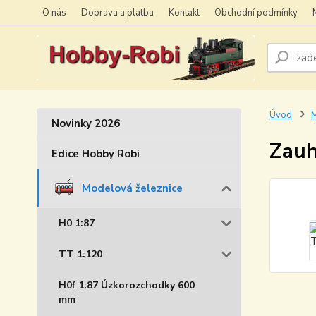
O nás
Doprava a platba
Kontakt
Obchodní podmínky
Úvod
M
Novinky 2026
Zauh
Edice Hobby Robi
Modelová železnice
H0 1:87
TT 1:120
H0f 1:87 Úzkorozchodky 600
mm