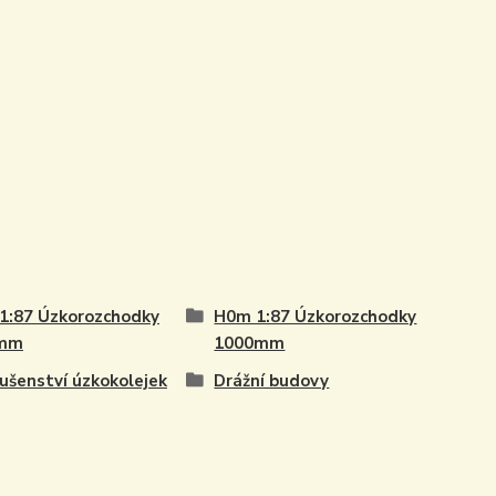
1:87 Úzkorozchodky
H0m 1:87 Úzkorozchodky
mm
1000mm
lušenství úzkokolejek
Drážní budovy