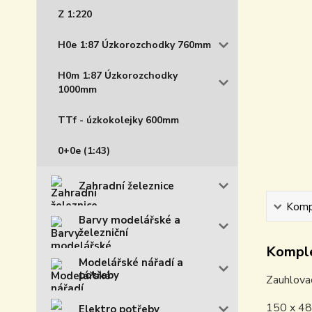
Z 1:220
H0e 1:87 Úzkorozchodky 760mm
H0m 1:87 Úzkorozchodky
1000mm
TTf - úzkokolejky 600mm
0+0e (1:43)
Zahradní železnice
Kompl
Barvy modelářské a
železniční
Komple
Modelářské nářadí a
potřeby
Zauhlovac
150 x 48
Elektro potřeby