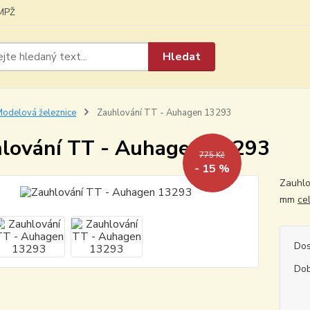
MPŽ
Hledat
odelová železnice
Zauhlování TT - Auhagen 13293
lování TT - Auhagen 13293
775 Kč
- 15 %
Zauhlo
mm
ce
Dos
Dob