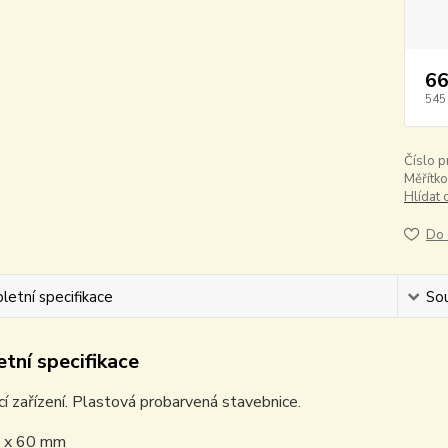
66
545
Číslo p
Měřítko
Hlídat 
Do 
etní specifikace
Sou
tní specifikace
í zařízení. Plastová probarvená stavebnice.
 x 60 mm