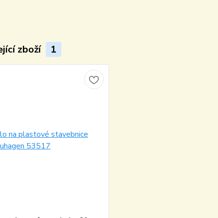
jící zboží
1