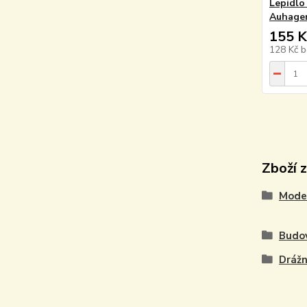
Lepidlo
Auhage
155 K
128 Kč
b
Zboží 
Model
Budo
Drážn