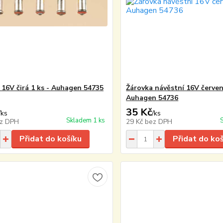
 16V čirá 1 ks - Auhagen 54735
Žárovka návěstní 16V červen
Auhagen 54736
35 Kč
/
ks
/
ks
Skladem 1 ks
z DPH
29 Kč
bez DPH
Přidat do košíku
Přidat do ko