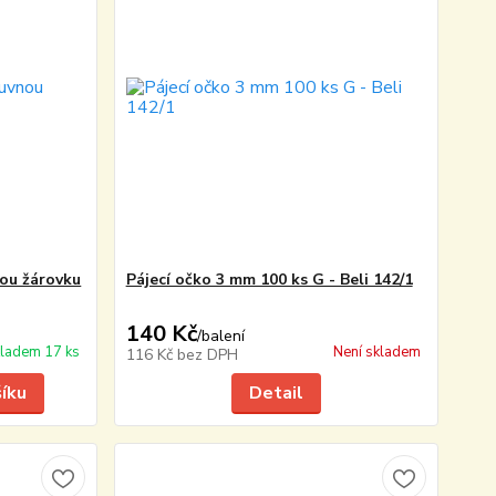
nou žárovku
Pájecí očko 3 mm 100 ks G - Beli 142/1
140 Kč
/
balení
ladem 17 ks
Není skladem
116 Kč
bez DPH
šíku
Detail