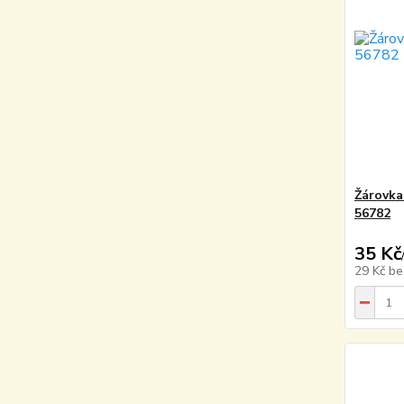
Žárovka
56782
35 Kč
29 Kč
be