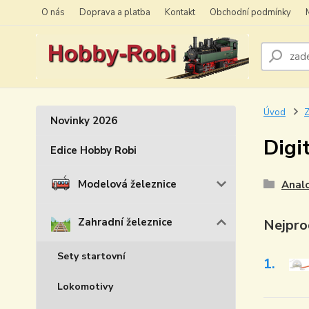
O nás
Doprava a platba
Kontakt
Obchodní podmínky
Úvod
Z
Novinky 2026
Digi
Edice Hobby Robi
Modelová železnice
Anal
Zahradní železnice
Nejpro
Sety startovní
1.
Lokomotivy