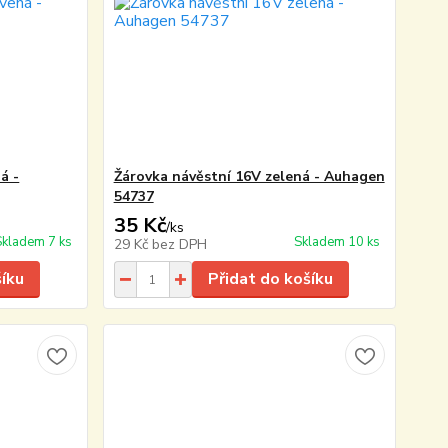
á -
Žárovka návěstní 16V zelená - Auhagen
54737
35 Kč
/
ks
Skladem 7 ks
Skladem 10 ks
29 Kč
bez DPH
šíku
Přidat do košíku