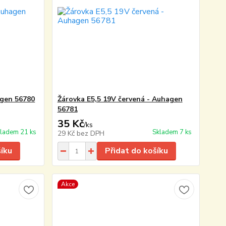
agen 56780
Žárovka E5,5 19V červená - Auhagen
56781
35 Kč
/
ks
ladem 21 ks
Skladem 7 ks
29 Kč
bez DPH
šíku
Přidat do košíku
Akce