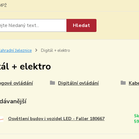
MPŽ
Hledat
ahradní železnice
Digitál + elektro
tál + elektro
ogové ovládání
Digitální ovládání
Kabe
dávanější
Sk
Osvětlení budov i vozidel LED - Faller 180667
59