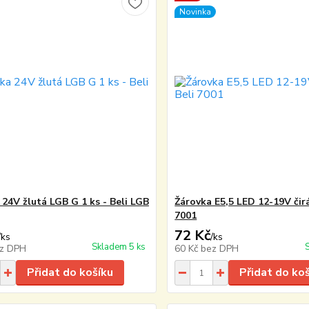
Novinka
 24V žlutá LGB G 1 ks - Beli LGB
Žárovka E5,5 LED 12-19V čirá
7001
72 Kč
/
ks
/
ks
Skladem 5 ks
z DPH
60 Kč
bez DPH
Přidat do košíku
Přidat do ko