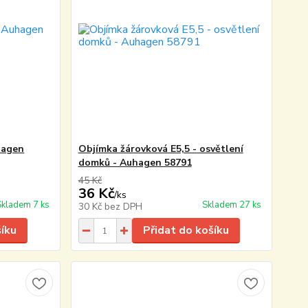
hagen
Objímka žárovková E5,5 - osvětlení
domků - Auhagen 58791
45 Kč
36 Kč
/
ks
Skladem 7 ks
Skladem 27 ks
30 Kč
bez DPH
šíku
Přidat do košíku