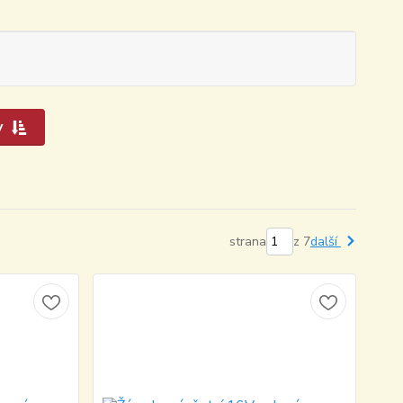
y
strana
z 7
další