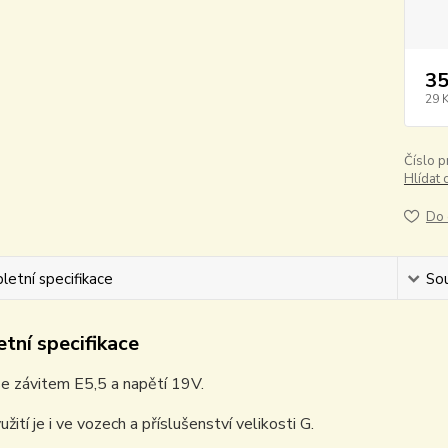
35
29 
Číslo p
Hlídat 
Do 
etní specifikace
Sou
tní specifikace
e závitem E5,5 a napětí 19V.
žití je i ve vozech a příslušenství velikosti G.