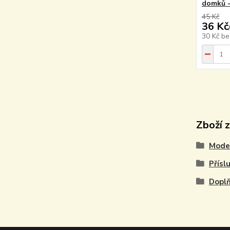
domků -
45 Kč
36 Kč
30 Kč
be
Zboží 
Model
Přísl
Doplň