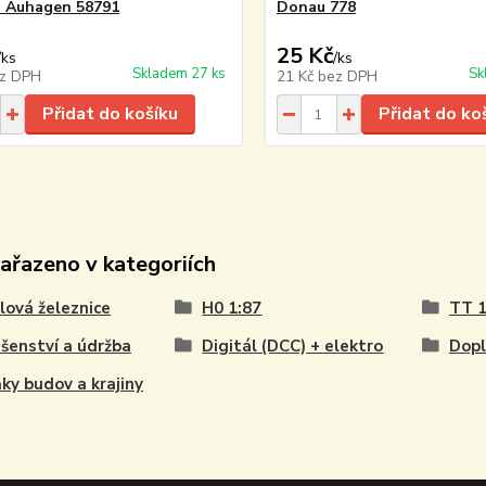
 Auhagen 58791
Donau 778
25 Kč
/
ks
/
ks
Skladem 27 ks
Sk
z DPH
21 Kč
bez DPH
Přidat do košíku
Přidat do ko
zařazeno v kategoriích
ová železnice
H0 1:87
TT 1
ušenství a údržba
Digitál (DCC) + elektro
Dopl
ky budov a krajiny