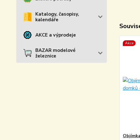
Katalogy, časopisy,
kalendáře
Souvise
AKCE a výprodeje
Akce
BAZAR modelové
železnice
Objímka