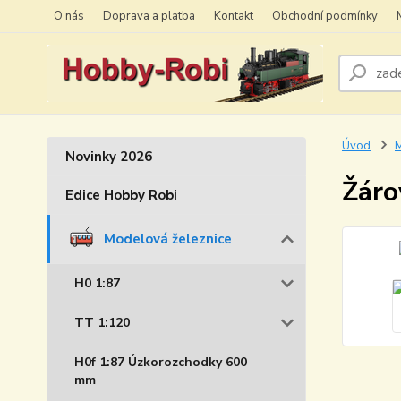
O nás
Doprava a platba
Kontakt
Obchodní podmínky
Úvod
M
Novinky 2026
Žáro
Edice Hobby Robi
Modelová železnice
H0 1:87
TT 1:120
H0f 1:87 Úzkorozchodky 600
mm