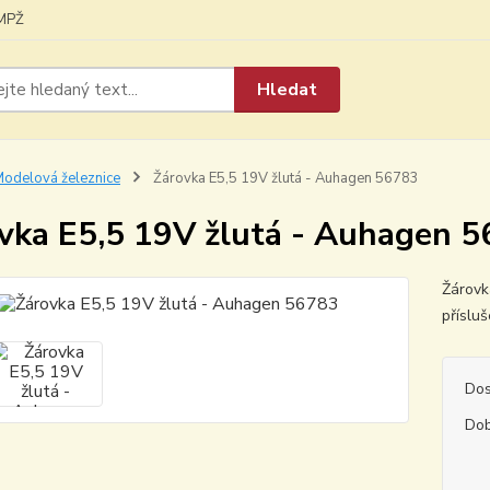
MPŽ
Hledat
odelová železnice
Žárovka E5,5 19V žlutá - Auhagen 56783
vka E5,5 19V žlutá - Auhagen 
Žárovk
přísluš
Dos
Dob