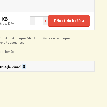
 Kč
/
ks
Přidat do košíku
Kč
bez DPH
roduktu:
Auhagen 56783
Výrobce:
auhagen
cenu / dostupnost
oblíbených
visející zboží
3