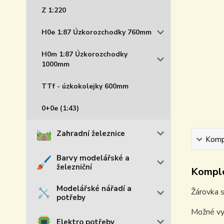
Z 1:220
H0e 1:87 Úzkorozchodky 760mm
H0m 1:87 Úzkorozchodky
1000mm
TTf - úzkokolejky 600mm
0+0e (1:43)
Zahradní železnice
Kompl
Barvy modelářské a
železniční
Komple
Modelářské nářadí a
Žárovka s
potřeby
Možné vyu
Elektro potřeby