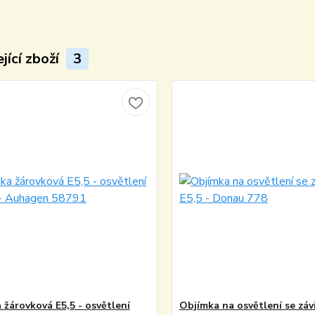
jící zboží
3
 žárovková E5,5 - osvětlení
Objímka na osvětlení se záv