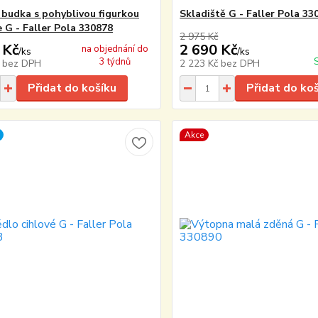
 budka s pohyblivou figurkou
Skladiště G - Faller Pola 33
e G - Faller Pola 330878
2 975 Kč
 Kč
2 690 Kč
na objednání do
/
ks
/
ks
3 týdnů
č
bez DPH
2 223 Kč
bez DPH
Přidat do košíku
Přidat do ko
Akce