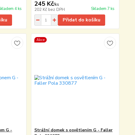
245 Kč
/
ks
Skladem 4 ks
Skladem 7 ks
202 Kč
bez DPH
šíku
Přidat do košíku
Akce
em G -
Strážní domek s osvětlením G - Faller