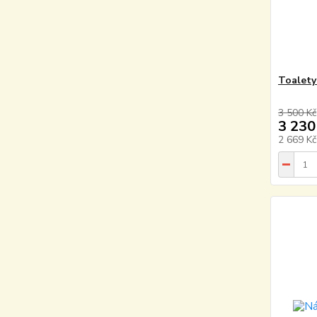
Toalety
3 500 Kč
3 230
2 669 K