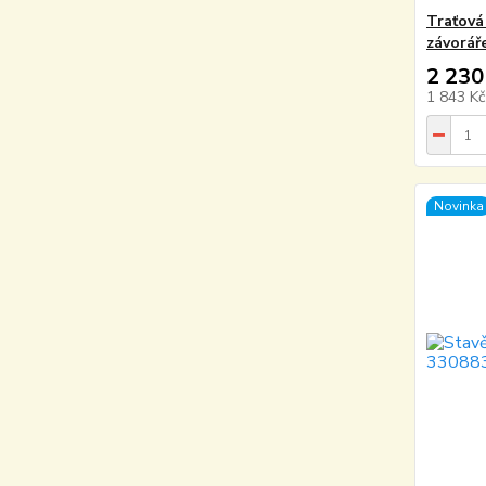
Traťová
závorář
2 230
1 843 K
Novinka