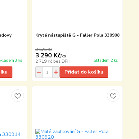
udovy
Kryté nástupiště G - Faller Pola 330908
4
3 575 Kč
3 290 Kč
/
ks
Skladem 3 ks
Skladem 2 ks
2 719 Kč
bez DPH
šíku
Přidat do košíku