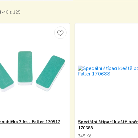
1-40 z 125
houbička 3 ks - Faller 170517
Speciální štípací kleště bočn
170688
345 Kč