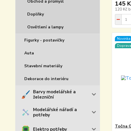
Obchod a průmysl
145 K
120 Kč
b
Doplňky
Osvětlení a lampy
Novinka
Figurky - postavičky
Doprav
Auta
Stavební materiály
Dekorace do interiéru
Barvy modelářské a
železniční
Modelářské nářadí a
potřeby
Točna G
Elektro potřeby