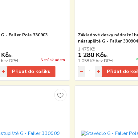
 G - Faller Pola 330903
Základové desky nádražní b
nástupiště G - Faller 33090
1 475 Kč
 Kč
1 280 Kč
/
ks
/
ks
Není skladem
č
bez DPH
1 058 Kč
bez DPH
Přidat do košíku
Přidat do ko