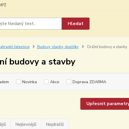
MPŽ
Hledat
ahradní železnice
Budovy, stavby, doplňky
Drážní budovy a stavby
ní budovy a stavby
adem
Novinka
Akce
Doprava ZDARMA
Upřesnit parametr
jší
Nejlevnější
Nejdražší