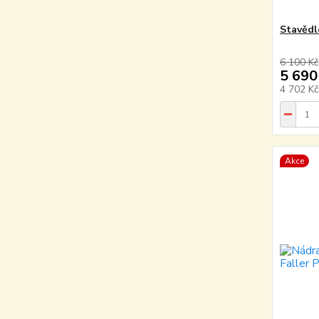
Stavědl
6 100 Kč
5 690
4 702 K
Akce