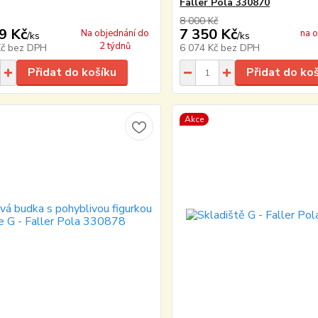
Faller Pola 330870
8 000 Kč
9 Kč
7 350 Kč
Na objednání do
na 
/
ks
/
ks
2 týdnů
Kč
bez DPH
6 074 Kč
bez DPH
Přidat do košíku
Přidat do ko
Akce