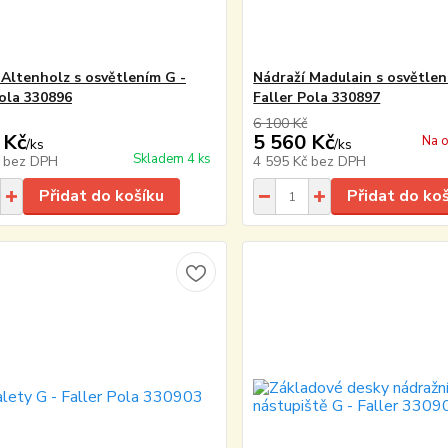
 Altenholz s osvětlením G -
Nádraží Madulain s osvětlen
Pola 330896
Faller Pola 330897
6 100 Kč
 Kč
5 560 Kč
Na o
/
ks
/
ks
Skladem 4 ks
č
bez DPH
4 595 Kč
bez DPH
Přidat do košíku
Přidat do ko