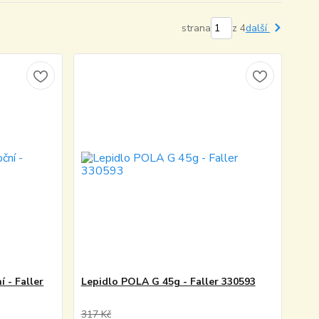
strana
z 4
další
í - Faller
Lepidlo POLA G 45g - Faller 330593
317 Kč