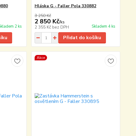
0880
Hláska G - Faller Pola 330882
3 250 Kč
2 850 Kč
/
ks
Skladem 2 ks
Skladem 4 ks
2 355 Kč
bez DPH
šíku
Přidat do košíku
Akce