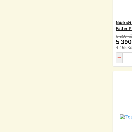
Nádraží
Faller 
6 250 Kč
5 390
4 455 K