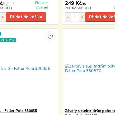
č
249 Kč
Skladem
/
balení
/
ks
2 balení
ez DPH
206 Kč
bez DPH
Přidat do košíku
Přidat do ko
a ZDARMA
 - Faller Pola 330835
Závory s elektrickým pohon