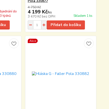
Pola 330877
4 750 Kč
4 199 Kč
objednání do
/
ks
3 týdnů
Skladem 1 ks
3 470 Kč
bez DPH
šíku
Přidat do košíku
Akce