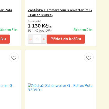
er Pola
Zastávka Hammerstein s osvětlením G
- Faller 330895
1 375 Kč
1 130 Kč
/
ks
Skladem 3 ks
Skladem 2 ks
934 Kč
bez DPH
šíku
Přidat do košíku