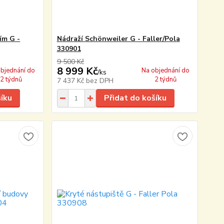
ím G -
Nádraží Schönweiler G - Faller/Pola
330901
9 500 Kč
8 999 Kč
bjednání do
Na objednání do
/
ks
2 týdnů
2 týdnů
7 437 Kč
bez DPH
šíku
Přidat do košíku