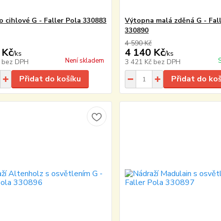
o cihlové G - Faller Pola 330883
Výtopna malá zděná G - Fall
330890
4 590 Kč
 Kč
4 140 Kč
/
ks
/
ks
Není skladem
č
bez DPH
3 421 Kč
bez DPH
Přidat do košíku
Přidat do ko