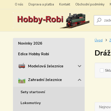
O nás
Doprava a platba
Kontakt
Obchodní podmínky
Úvod
Z
Novinky 2026
Dráž
Edice Hobby Robi
Modelová železnice
Skl
Zahradní železnice
Sety startovní
Lokomotivy
Nejnově