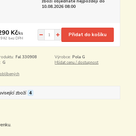
zboží objednáte nejpozději do
10.08.2026 08:00
290 Kč
/
ks
Přidat do košíku
19 Kč
bez DPH
roduktu:
Fal 330908
Výrobce:
Pola G
:
G
Hlídat cenu / dostupnost
oblíbených
visející zboží
4
venku.