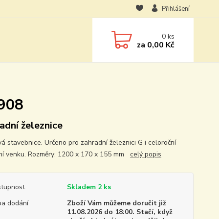
Přihlášení
0
ks
za
0,00 Kč
0908
adní železnice
vá stavebnice. Určeno pro zahradní železnici G i celoroční
ní venku. Rozměry: 1200 x 170 x 155 mm
celý popis
tupnost
Skladem 2 ks
a dodání
Zboží Vám můžeme doručit již
11.08.2026 do 18:00. Stačí, když