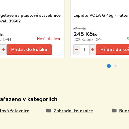
 gelové na plastové stavebnice
Lepidlo POLA G 45g - Falle
evell 39602
317 Kč
245 Kč
/
ks
/
ks
Není skladem
S
z DPH
202 Kč
bez DPH
Přidat do košíku
Přidat do ko
zařazeno v kategoriích
ová železnice
Zahradní železnice
Budo