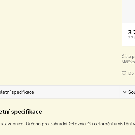
3 
2 7
Číslo p
Měřítko
Do 
etní specifikace
Sou
tní specifikace
stavebnice. Určeno pro zahradní železnici G i celoroční umístění 