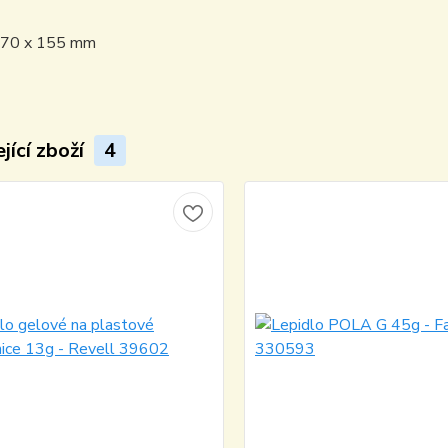
170 x 155 mm
jící zboží
4