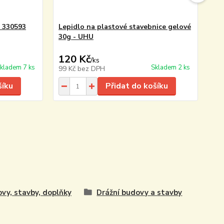
r 330593
Lepidlo na plastové stavebnice gelové
Ná
30g - UHU
33
9 5
120 Kč
8 
/
ks
kladem 7 ks
Skladem 2 ks
99 Kč
bez DPH
7 
šíku
Přidat do košíku
vy, stavby, doplňky
Drážní budovy a stavby