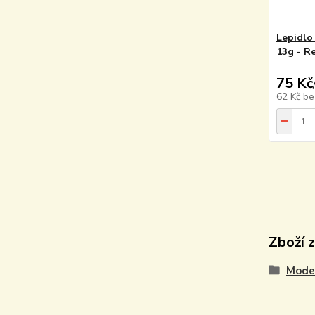
Lepidlo
13g - R
75 Kč
62 Kč
be
Zboží 
Model