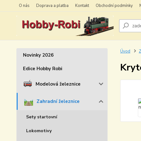
O nás
Doprava a platba
Kontakt
Obchodní podmínky
Úvod
Z
Novinky 2026
Kryt
Edice Hobby Robi
Modelová železnice
Zahradní železnice
Sety startovní
Lokomotivy