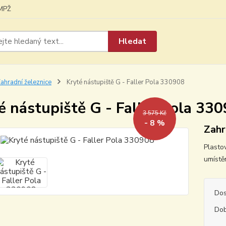
MPŽ
Hledat
ahradní železnice
Kryté nástupiště G - Faller Pola 330908
é nástupiště G - Faller Pola 33
3 575 Kč
- 8 %
Zahr
Plasto
umístě
Dos
Dob