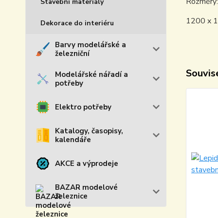
Rozměry:
Stavební materiály
1200 x 
Dekorace do interiéru
Barvy modelářské a
železniční
Souvise
Modelářské nářadí a
potřeby
Elektro potřeby
Katalogy, časopisy,
kalendáře
AKCE a výprodeje
BAZAR modelové
železnice