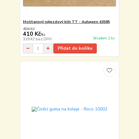
Molitanový nájezdový klín TT - Auhagen 43585
456 Kč
410 Kč
/
ks
Skladem 2 ks
339 Kč
bez DPH
Přidat do košíku