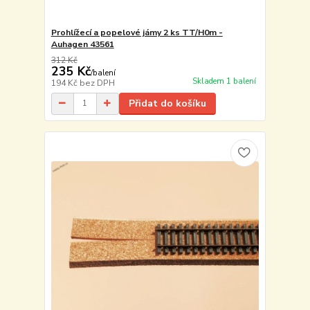
Prohlížecí a popelové jámy 2 ks TT/H0m -
Auhagen 43561
312 Kč
235 Kč
/
balení
Skladem 1 balení
194 Kč
bez DPH
Přidat do košíku