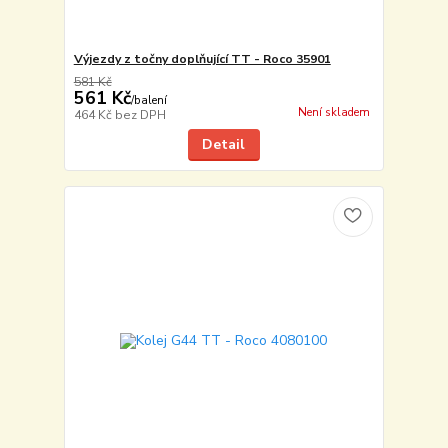
Výjezdy z točny doplňující TT - Roco 35901
581 Kč
561 Kč
/
balení
Není skladem
464 Kč
bez DPH
Detail