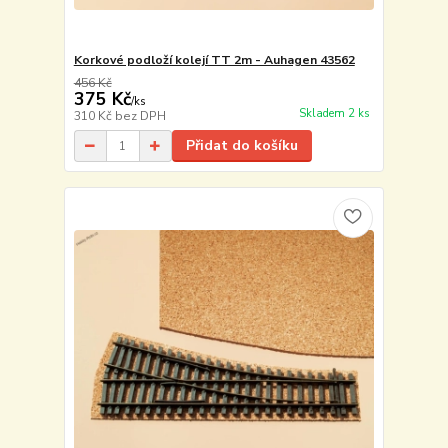
Korkové podloží kolejí TT 2m - Auhagen 43562
456 Kč
375 Kč
/
ks
Skladem 2 ks
310 Kč
bez DPH
Přidat do košíku