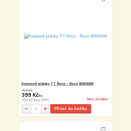
Kolejové plánky TT Roco - Roco 8050009
420 Kč
399 Kč
/
ks
Není skladem
330 Kč
bez DPH
Přidat do košíku