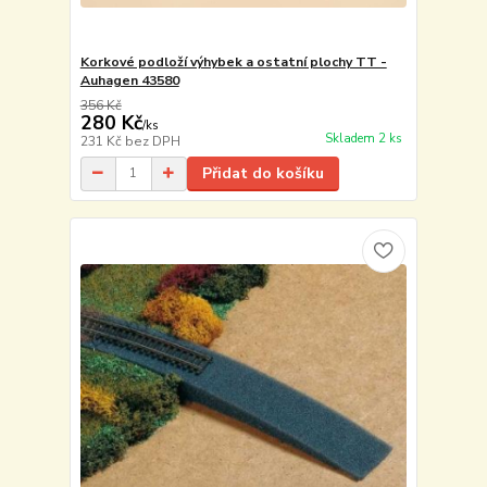
Korkové podloží výhybek a ostatní plochy TT -
Auhagen 43580
356 Kč
280 Kč
/
ks
Skladem 2 ks
231 Kč
bez DPH
Přidat do košíku