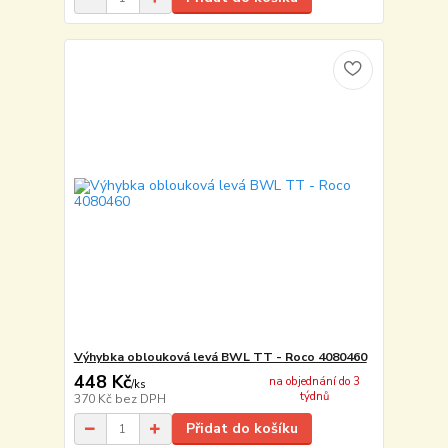
Výhybka oblouková levá BWL TT - Roco 4080460
448 Kč
na objednání do 3
/
ks
týdnů
370 Kč
bez DPH
Přidat do košíku