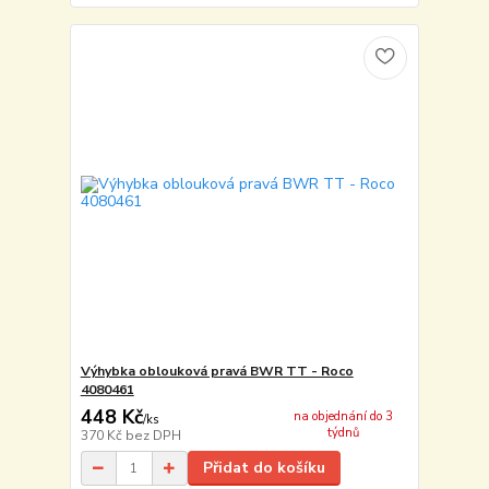
Výhybka oblouková pravá BWR TT - Roco
4080461
448 Kč
na objednání do 3
/
ks
týdnů
370 Kč
bez DPH
Přidat do košíku