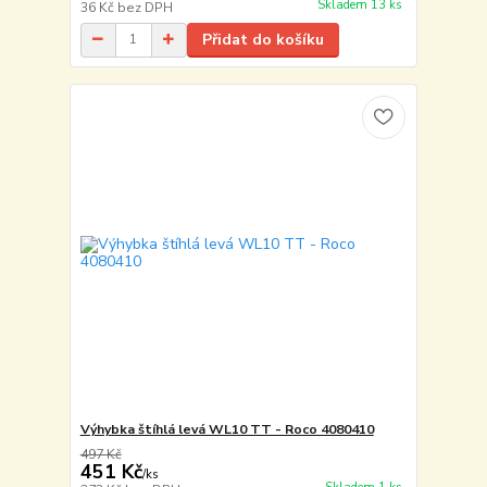
Skladem 13 ks
36 Kč
bez DPH
Přidat do košíku
Výhybka štíhlá levá WL10 TT - Roco 4080410
497 Kč
451 Kč
/
ks