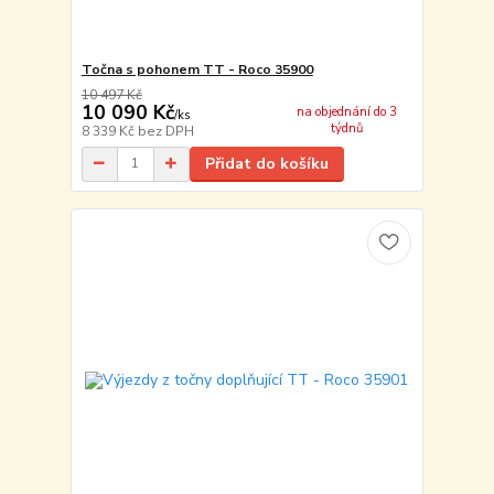
Točna s pohonem TT - Roco 35900
10 497 Kč
10 090 Kč
na objednání do 3
/
ks
týdnů
8 339 Kč
bez DPH
Přidat do košíku