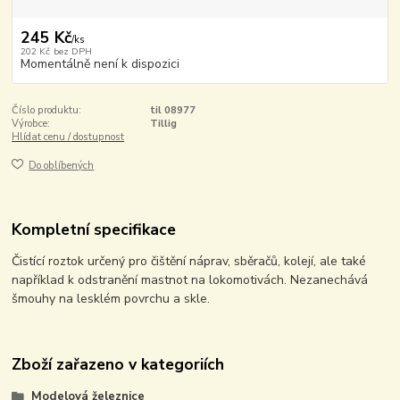
245 Kč
/
ks
202 Kč
bez DPH
Momentálně není k dispozici
Číslo produktu:
til 08977
Výrobce:
Tillig
Hlídat cenu / dostupnost
Do oblíbených
Kompletní specifikace
Čistící roztok určený pro čištění náprav, sběračů, kolejí, ale také
například k odstranění mastnot na lokomotivách. Nezanechává
šmouhy na lesklém povrchu a skle.
Zboží zařazeno v kategoriích
Modelová železnice