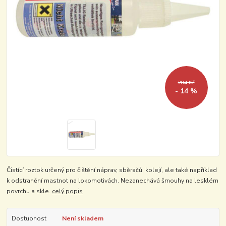
284 Kč
- 14 %
Čistící roztok určený pro čištění náprav, sběračů, kolejí, ale také například
k odstranění mastnot na lokomotivách. Nezanechává šmouhy na lesklém
povrchu a skle.
celý popis
Dostupnost
Není skladem