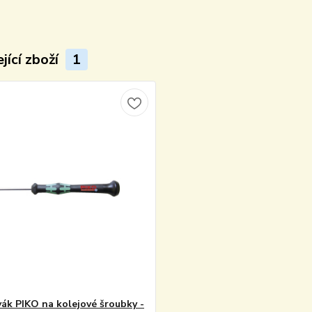
jící zboží
1
ák PIKO na kolejové šroubky -