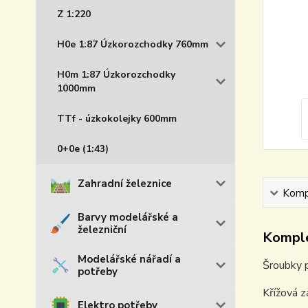
Z 1:220
H0e 1:87 Úzkorozchodky 760mm
H0m 1:87 Úzkorozchodky
1000mm
TTf - úzkokolejky 600mm
0+0e (1:43)
Zahradní železnice
Kompl
Barvy modelářské a
železniční
Komple
Modelářské nářadí a
Šroubky pr
potřeby
Křížová 
Elektro potřeby