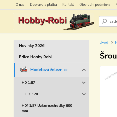
O nás
Doprava a platba
Kontakt
Obchodní podmínky
Úvod
M
Novinky 2026
Šrou
Edice Hobby Robi
Modelová železnice
H0 1:87
TT 1:120
H0f 1:87 Úzkorozchodky 600
mm