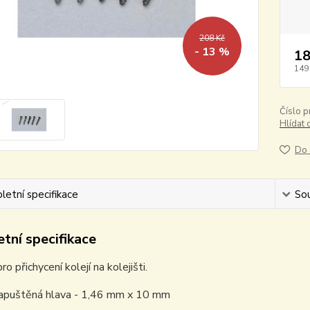
208 Kč
- 13 %
18
149
Číslo p
Hlídat 
Do 
etní specifikace
Sou
tní specifikace
o přichycení kolejí na kolejišti.
zapuštěná hlava - 1,46 mm x 10 mm