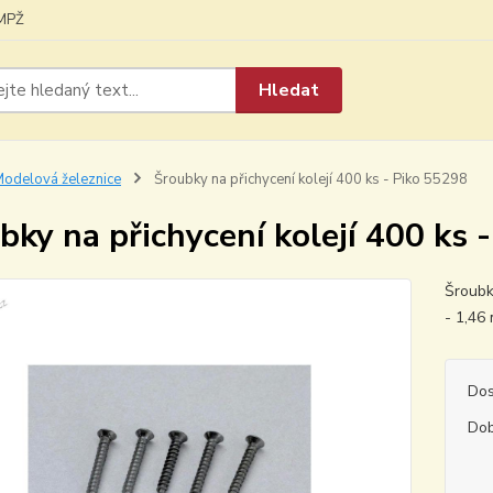
MPŽ
Hledat
odelová železnice
Šroubky na přichycení kolejí 400 ks - Piko 55298
bky na přichycení kolejí 400 ks 
Šroubky
- 1,46
Dos
Dob