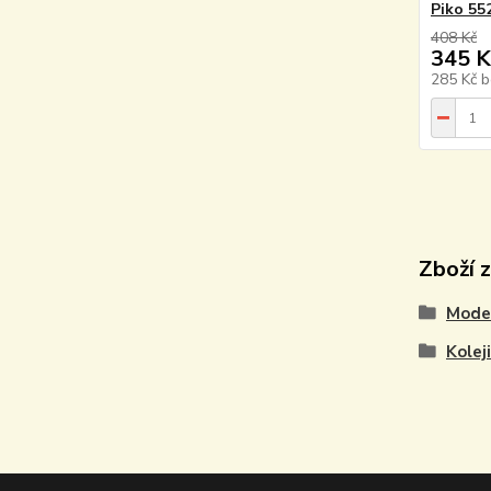
Piko 55
408 Kč
345 K
285 Kč
b
Zboží 
Model
Kolej