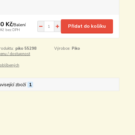
0 Kč
/
Balení
Přidat do košíku
 Kč
bez DPH
roduktu:
piko 55298
Výrobce:
Piko
cenu / dostupnost
oblíbených
visející zboží
1