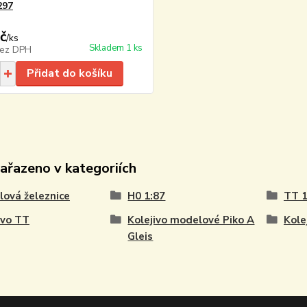
297
č
/
ks
Skladem 1 ks
ez DPH
Přidat do košíku
zařazeno v kategoriích
ová železnice
H0 1:87
TT 1
ivo TT
Kolejivo modelové Piko A
Kole
Gleis