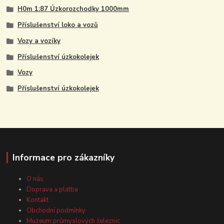
H0m 1:87 Úzkorozchodky 1000mm
Příslušenství loko a vozů
Vozy a vozíky
Příslušenství úzkokolejek
Vozy
Příslušenství úzkokolejek
Informace pro zákazníky
O nás
Doprava a platba
Kontakt
Obchodní podmínky
Muzeum průmyslových železnic