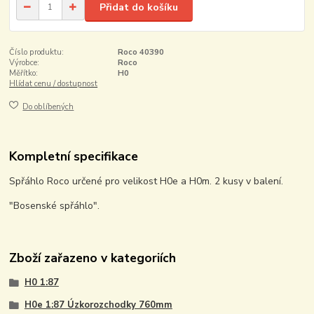
Přidat do košíku
Číslo produktu:
Roco 40390
Výrobce:
Roco
Měřítko:
H0
Hlídat cenu / dostupnost
Do oblíbených
Kompletní specifikace
Spřáhlo Roco určené pro velikost H0e a H0m. 2 kusy v balení.
"Bosenské spřáhlo".
Zboží zařazeno v kategoriích
H0 1:87
H0e 1:87 Úzkorozchodky 760mm