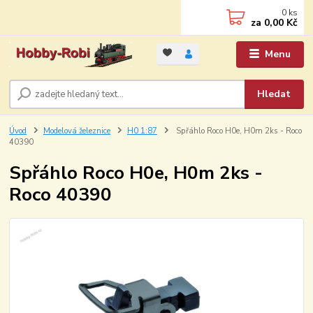
0
ks
za
0,00 Kč
Menu
Hledat
Úvod
Modelová železnice
H0 1:87
Spřáhlo Roco H0e, H0m 2ks - Roco
40390
Spřáhlo Roco H0e, H0m 2ks -
Roco 40390