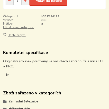
Přidat do košíku
Číslo produktu:
LGB E124197
Výrobce:
LGB
Měřítko:
G
Hlídat cenu / dostupnost
Do oblíbených
Kompletní specifikace
Originální šroubek používaný ve vozidlech zahradní železnice LGB
a PIKO.
1 ks.
Zboží zařazeno v kategoriích
Zahradní železnice