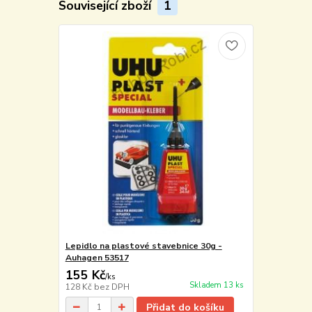
Související zboží
1
Lepidlo na plastové stavebnice 30g -
Auhagen 53517
155 Kč
/
ks
Skladem 13 ks
128 Kč
bez DPH
Přidat do košíku