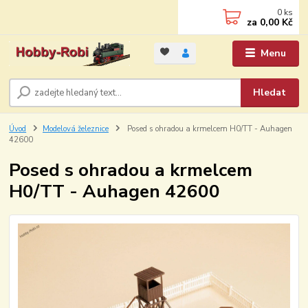
0
ks
za
0,00 Kč
Menu
Hledat
Úvod
Modelová železnice
Posed s ohradou a krmelcem H0/TT - Auhagen
42600
Posed s ohradou a krmelcem
H0/TT - Auhagen 42600