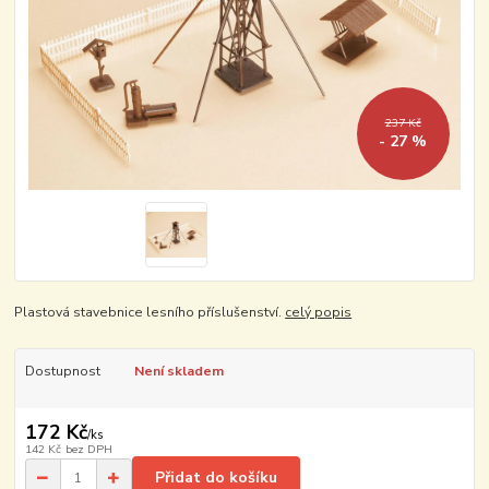
237 Kč
- 27 %
Plastová stavebnice lesního příslušenství.
celý popis
Dostupnost
Není skladem
172 Kč
/
ks
142 Kč
bez DPH
Přidat do košíku