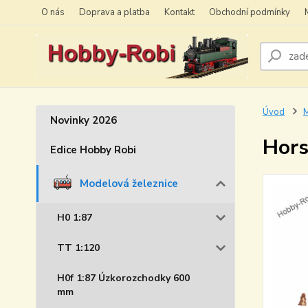
O nás
Doprava a platba
Kontakt
Obchodní podmínky
Úvod
M
Novinky 2026
Hors
Edice Hobby Robi
Modelová železnice
H0 1:87
TT 1:120
H0f 1:87 Úzkorozchodky 600
mm