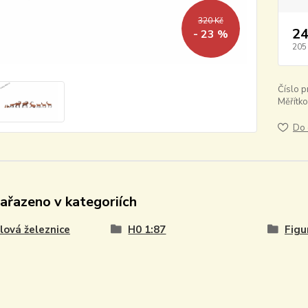
320 Kč
24
- 23 %
205
Číslo p
Měřítko
Do 
zařazeno v kategoriích
ová železnice
H0 1:87
Figu