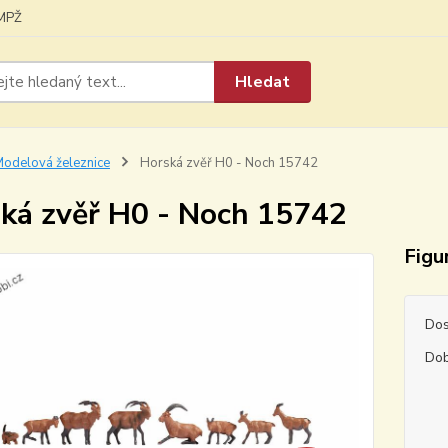
MPŽ
Hledat
odelová železnice
Horská zvěř H0 - Noch 15742
ká zvěř H0 - Noch 15742
Figu
Dos
Dob