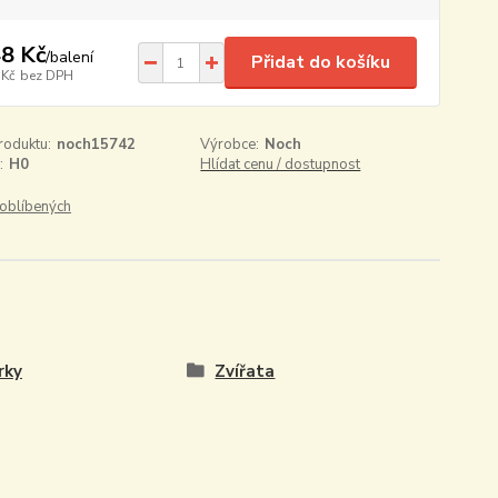
8 Kč
/
balení
Přidat do košíku
 Kč
bez DPH
roduktu:
noch15742
Výrobce:
Noch
:
H0
Hlídat cenu / dostupnost
oblíbených
rky
Zvířata