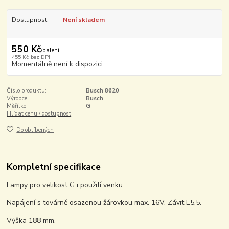
Dostupnost
Není skladem
550 Kč
/
balení
455 Kč
bez DPH
Momentálně není k dispozici
Číslo produktu:
Busch 8620
Výrobce:
Busch
Měřítko:
G
Hlídat cenu / dostupnost
Do oblíbených
Kompletní specifikace
Lampy pro velikost G i použití venku.
Napájení s továrně osazenou žárovkou max. 16V. Závit E5,5.
Výška 188 mm.