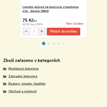
Lepidlo gelové na plastové stavebnice
Základové d
13g - Revell 39602
62005
2 350 Kč
75 Kč
2 065 Kč
/
ks
Není skladem
62 Kč
bez DPH
1 707 Kč
bez
Přidat do košíku
Zboží zařazeno v kategoriích
Modelová železnice
Zahradní železnice
Budovy, stavby, doplňky
Obchod a průmysl