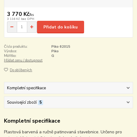
3 770 Kč
/
ks
3 116 Kč
bez DPH
Přidat do košíku
Číslo produktu:
Piko 62015
Výrobce:
Piko
Měřítko:
G
Hlídat cenu / dostupnost
Do oblíbených
Kompletní specifikace
Související zboží
5
Kompletní specifikace
Plastová barvená a ručně patinovaná stavebnice. Určeno pro