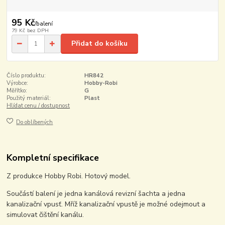
95 Kč
/
balení
79 Kč
bez DPH
Přidat do košíku
Číslo produktu:
HR842
Výrobce:
Hobby-Robi
Měřítko:
G
Použitý materiál:
Plast
Hlídat cenu / dostupnost
Do oblíbených
Kompletní specifikace
Z produkce Hobby Robi. Hotový model.
Součástí balení je jedna kanálová revizní šachta a jedna
kanalizační vpusť. Mříž kanalizační vpustě je možné odejmout a
simulovat čištění kanálu.