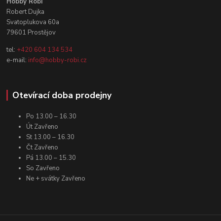
Hobby Robi
Robert Dujka
Svatoplukova 60a
79601 Prostějov
tel:
+420 604 134 534
e-mail:
info@hobby-robi.cz
Otevírací doba prodejny
Po 13.00 – 16.30
Út Zavřeno
St 13.00 – 16.30
Čt Zavřeno
Pá 13.00 – 15.30
So Zavřeno
Ne + svátky Zavřeno