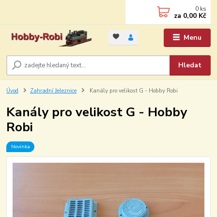
0
ks
za
0,00 Kč
Menu
Hledat
Úvod
Zahradní železnice
Kanály pro velikost G - Hobby Robi
Kanály pro velikost G - Hobby
Robi
Novinka