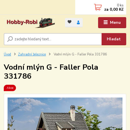
0
ks
za
0,00 Kč
Menu
Hledat
Úvod
Zahradní železnice
Vodní mlýn G - Faller Pola 331786
Vodní mlýn G - Faller Pola
331786
Akce