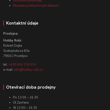
Obchodní podmínky
Muzeum průmyslových železnic
Kontaktní údaje
Prodejna:
Hobby Robi
Robert Dujka
Svatoplukova 60a
79601 Prostějov
tel:
+420 604 134 534
e-mail:
info@hobby-robi.cz
Otevírací doba prodejny
Po 13.00 – 16.30
Út Zavřeno
St 13.00 – 16.30