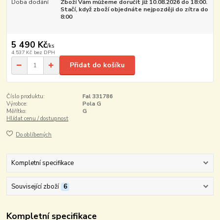
Doba dodání
Zboží Vám můžeme doručit již 10.08.2026 do 18:00.
Stačí, když zboží objednáte nejpozději do zítra do
8:00
5 490 Kč
/
ks
4 537 Kč
bez DPH
Přidat do košíku
Číslo produktu:
Fal 331786
Výrobce:
Pola G
Měřítko:
G
Hlídat cenu / dostupnost
Do oblíbených
Kompletní specifikace
Související zboží
6
Kompletní specifikace