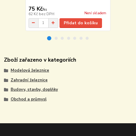
2 350 Kč
75 Kč
2 065 Kč
/
ks
Není skladem
62 Kč
bez DPH
1 707 Kč
bez
Přidat do košíku
Zboží zařazeno v kategoriích
Modelová železnice
Zahradní železnice
Budovy, stavby, doplňky
Obchod a průmysl