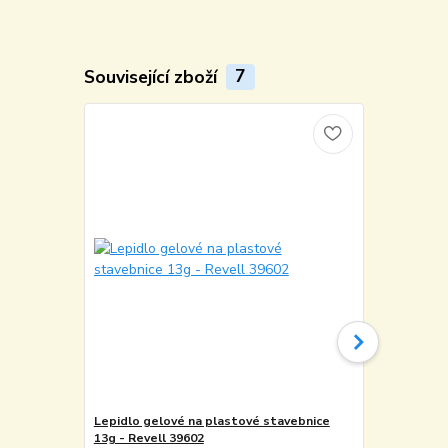
Související zboží
7
Lepidlo gelové na plastové stavebnice
Základové d
13g - Revell 39602
62005