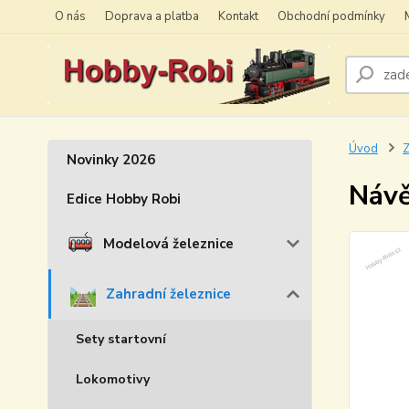
O nás
Doprava a platba
Kontakt
Obchodní podmínky
Úvod
Z
Novinky 2026
Návě
Edice Hobby Robi
Modelová železnice
Zahradní železnice
Sety startovní
Lokomotivy