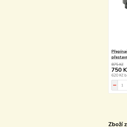
Přepína
přestav
875 Kč
750 K
620 Kč
b
Zboží 