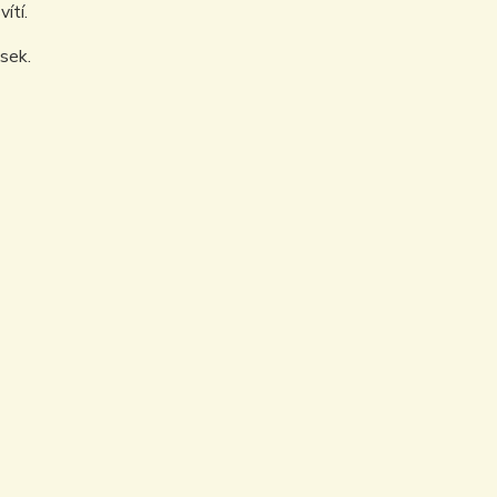
ítí.
sek.