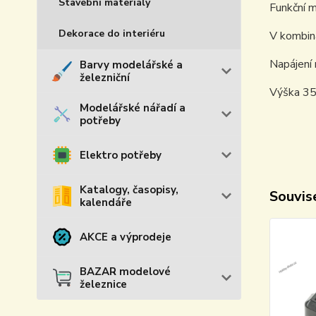
Stavební materiály
Funkční m
Dekorace do interiéru
V kombina
Napájení
Barvy modelářské a
železniční
Výška 3
Modelářské nářadí a
potřeby
Elektro potřeby
Katalogy, časopisy,
Souvise
kalendáře
AKCE a výprodeje
BAZAR modelové
železnice