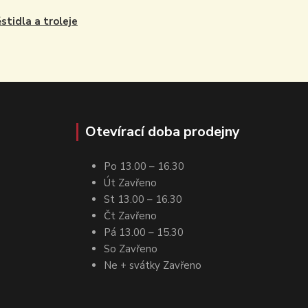
stidla a troleje
Otevírací doba prodejny
Po 13.00 – 16.30
Út Zavřeno
St 13.00 – 16.30
Čt Zavřeno
Pá 13.00 – 15.30
So Zavřeno
Ne + svátky Zavřeno