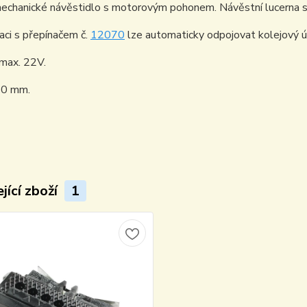
echanické návěstidlo s motorovým pohonem. Návěstní lucerna sv
ci s přepínačem č.
12070
lze automaticky odpojovat kolejový ú
 max. 22V.
50 mm.
jící zboží
1