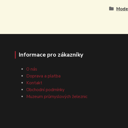
Model
Informace pro zákazníky
O nás
Doprava a platba
Kontakt
Obchodní podmínky
Muzeum průmyslových železnic