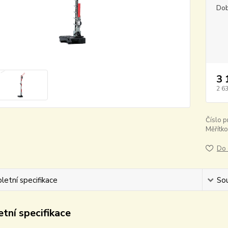
Dob
3 
2 6
Číslo p
Měřítko
Do 
etní specifikace
Sou
tní specifikace