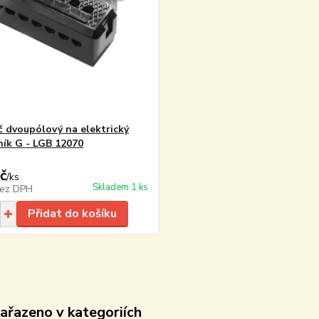
č dvoupólový na elektrický
ník G - LGB 12070
č
/
ks
Skladem 1 ks
ez DPH
Přidat do košíku
zařazeno v kategoriích