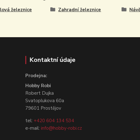
ová železnice
Zahradní železnice
Návě
Kontaktní údaje
Prodejna:
Hobby Robi
Robert Dujka
Svatoplukova 60a
79601 Prostějov
tel:
+420 604 134 534
e-mail:
info@hobby-robi.cz