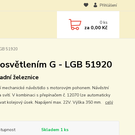
Přihlášení
0
ks
za
0,00 Kč
 LGB 51920
 osvětlením G - LGB 51920
adní železnice
í mechanické návěstidlo s motorovým pohonem. Návěstní
a svítí. V kombinaci s přepínačem č. 12070 lze automaticky
vat kolejový úsek. Napájení max. 22V. Výška 350 mm.
celý
tupnost
Skladem 1 ks