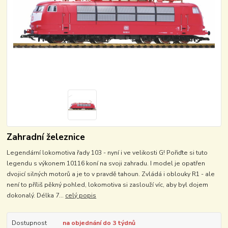
Zahradní železnice
Legendární lokomotiva řady 103 - nyní i ve velikosti G! Pořiďte si tuto
legendu s výkonem 10116 koní na svoji zahradu. I model je opatřen
dvojicí silných motorů a je to v pravdě tahoun. Zvládá i oblouky R1 - ale
není to příliš pěkný pohled, lokomotiva si zaslouží víc, aby byl dojem
dokonalý. Délka 7...
celý popis
Dostupnost
na objednání do 3 týdnů