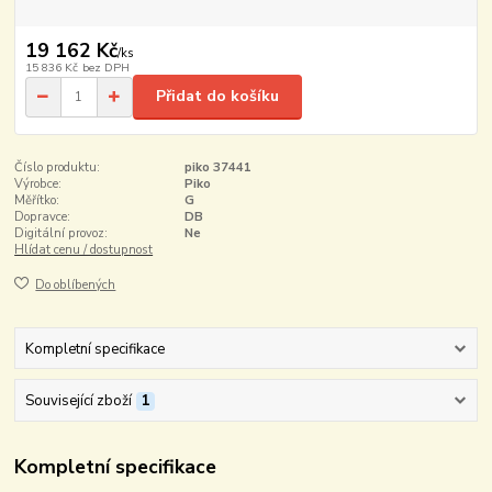
19 162 Kč
/
ks
15 836 Kč
bez DPH
Přidat do košíku
Číslo produktu:
piko 37441
Výrobce:
Piko
Měřítko:
G
Dopravce:
DB
Digitální provoz:
Ne
Hlídat cenu / dostupnost
Do oblíbených
Kompletní specifikace
Související zboží
1
Kompletní specifikace