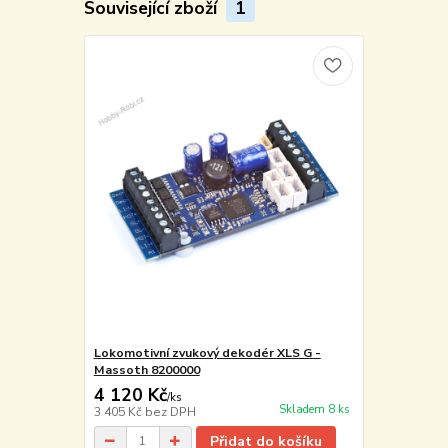
Související zboží
1
Lokomotivní zvukový dekodér XLS G -
Massoth 8200000
4 120 Kč
/
ks
Skladem 8 ks
3 405 Kč
bez DPH
Přidat do košíku