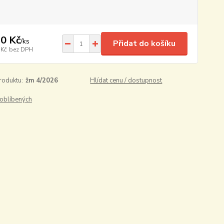
0 Kč
/
ks
Přidat do košíku
 Kč
bez DPH
roduktu:
žm 4/2026
Hlídat cenu / dostupnost
oblíbených