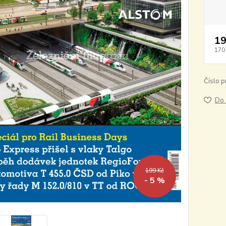
19
170
Číslo p
Do 
199 Kč
- 5 %