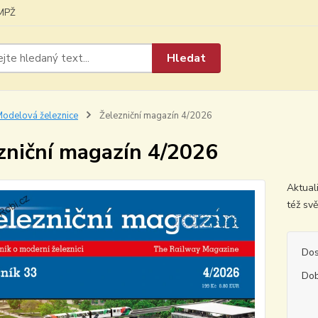
MPŽ
Hledat
odelová železnice
Železniční magazín 4/2026
zniční magazín 4/2026
Aktual
též sv
Dos
Dob