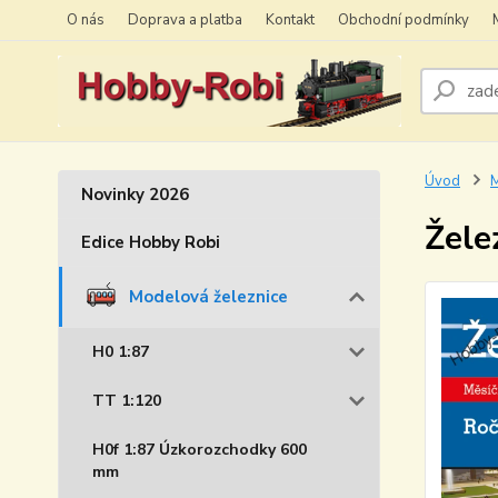
O nás
Doprava a platba
Kontakt
Obchodní podmínky
Úvod
M
Novinky 2026
Žele
Edice Hobby Robi
Modelová železnice
H0 1:87
TT 1:120
H0f 1:87 Úzkorozchodky 600
mm