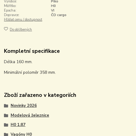
Výrobce:
Piko
Měřítko:
H0
Epocha:
VI
Dopravce:
ČD cargo
Hlídat cenu / dostupnost
Do oblíbených
Kompletní specifikace
Délka 160 mm.
Minimální poloměr 358 mm.
Zboží zařazeno v kategoriích
Novinky 2026
Modelová železnice
H0 1:87
Vagóny H0