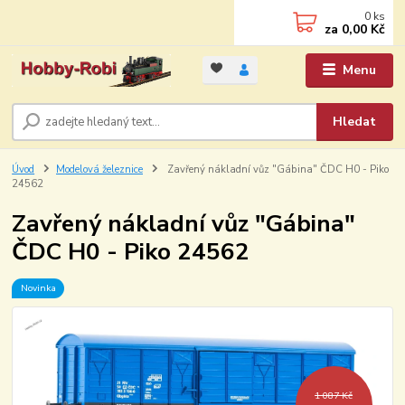
0
ks
za
0,00 Kč
Menu
Hledat
Úvod
Modelová železnice
Zavřený nákladní vůz "Gábina" ČDC H0 - Piko
24562
Zavřený nákladní vůz "Gábina"
ČDC H0 - Piko 24562
Novinka
1 087 Kč