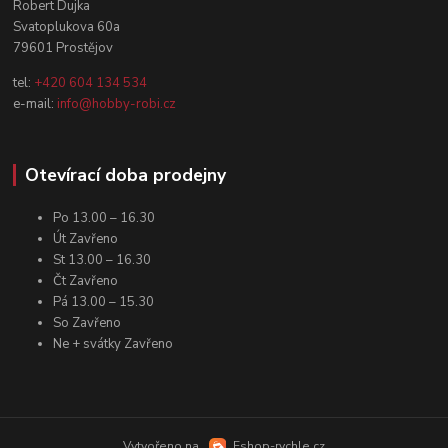
Robert Dujka
Svatoplukova 60a
79601 Prostějov
tel:
+420 604 134 534
e-mail:
info@hobby-robi.cz
Otevírací doba prodejny
Po 13.00 – 16.30
Út Zavřeno
St 13.00 – 16.30
Čt Zavřeno
Pá 13.00 – 15.30
So Zavřeno
Ne + svátky Zavřeno
Vytvořeno na
Eshop-rychle.cz