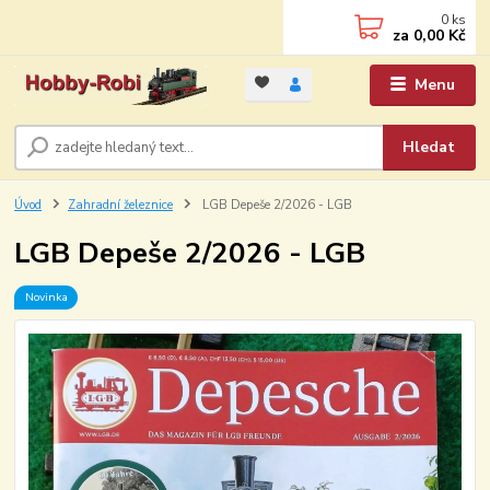
0
ks
za
0,00 Kč
Menu
Hledat
Úvod
Zahradní železnice
LGB Depeše 2/2026 - LGB
LGB Depeše 2/2026 - LGB
Novinka