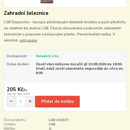
Zahradní železnice
LGB Depesche - časopis představující detailně modely a jejich předlohy
se vztahem ke značce LGB. Část je věnovavána soukromým zahradním
železnicím s popisem a kolejovými plánky. Pevná kvalitní vazba. V
němčině.
celý popis
Dostupnost
Skladem 2 ks
Doba dodání
Zboží Vám můžeme doručit již 10.08.2026 do 18:00.
Stačí, když zboží objednáte nejpozději do zítra do
8:00
205 Kč
/
ks
169 Kč
bez DPH
Přidat do košíku
Číslo produktu:
LGB 421637
Výrobce:
LGB
Měřítko:
G