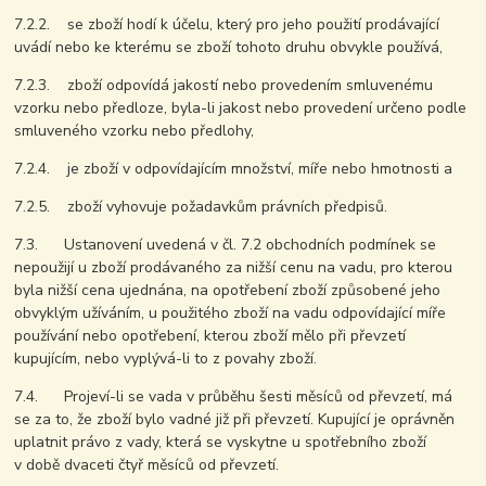
7.2.2. se zboží hodí k účelu, který pro jeho použití prodávající
uvádí nebo ke kterému se zboží tohoto druhu obvykle používá,
7.2.3. zboží odpovídá jakostí nebo provedením smluvenému
vzorku nebo předloze, byla-li jakost nebo provedení určeno podle
smluveného vzorku nebo předlohy,
7.2.4. je zboží v odpovídajícím množství, míře nebo hmotnosti a
7.2.5. zboží vyhovuje požadavkům právních předpisů.
7.3. Ustanovení uvedená v čl. 7.2 obchodních podmínek se
nepoužijí u zboží prodávaného za nižší cenu na vadu, pro kterou
byla nižší cena ujednána, na opotřebení zboží způsobené jeho
obvyklým užíváním, u použitého zboží na vadu odpovídající míře
používání nebo opotřebení, kterou zboží mělo při převzetí
kupujícím, nebo vyplývá-li to z povahy zboží.
7.4. Projeví-li se vada v průběhu šesti měsíců od převzetí, má
se za to, že zboží bylo vadné již při převzetí. Kupující je oprávněn
uplatnit právo z vady, která se vyskytne u spotřebního zboží
v době dvaceti čtyř měsíců od převzetí.