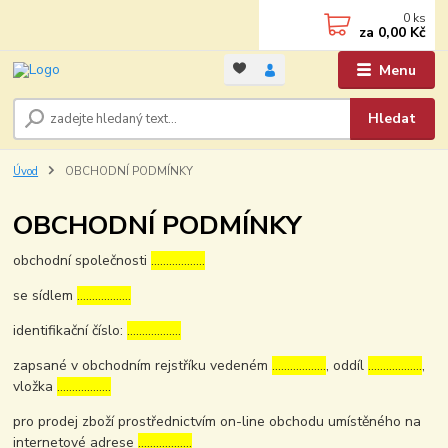
0
ks
za
0,00 Kč
Menu
Hledat
Úvod
OBCHODNÍ PODMÍNKY
OBCHODNÍ PODMÍNKY
obchodní společnosti
………………
se sídlem
………………
identifikační číslo:
………………
zapsané v obchodním rejstříku vedeném
………………
, oddíl
………………
,
vložka
………………
pro prodej zboží prostřednictvím on-line obchodu umístěného na
internetové adrese
………………