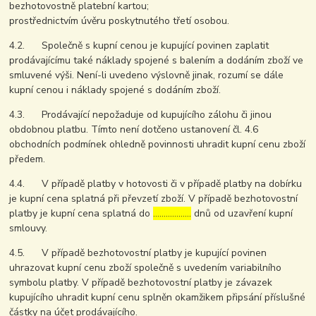
bezhotovostně platební kartou;
prostřednictvím úvěru poskytnutého třetí osobou.
4.2. Společně s kupní cenou je kupující povinen zaplatit
prodávajícímu také náklady spojené s balením a dodáním zboží ve
smluvené výši. Není-li uvedeno výslovně jinak, rozumí se dále
kupní cenou i náklady spojené s dodáním zboží.
4.3. Prodávající nepožaduje od kupujícího zálohu či jinou
obdobnou platbu. Tímto není dotčeno ustanovení čl. 4.6
obchodních podmínek ohledně povinnosti uhradit kupní cenu zboží
předem.
4.4. V případě platby v hotovosti či v případě platby na dobírku
je kupní cena splatná při převzetí zboží. V případě bezhotovostní
platby je kupní cena splatná do
………………
dnů od uzavření kupní
smlouvy.
4.5. V případě bezhotovostní platby je kupující povinen
uhrazovat kupní cenu zboží společně s uvedením variabilního
symbolu platby. V případě bezhotovostní platby je závazek
kupujícího uhradit kupní cenu splněn okamžikem připsání příslušné
částky na účet prodávajícího.