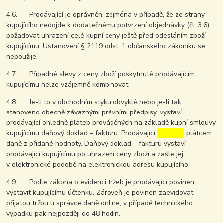
4.6. Prodávající je oprávněn, zejména v případě, že ze strany
kupujícího nedojde k dodatečnému potvrzení objednávky (čl. 3.6),
požadovat uhrazení celé kupní ceny ještě před odesláním zboží
kupujícímu. Ustanovení § 2119 odst. 1 občanského zákoníku se
nepoužije.
4.7. Případné slevy z ceny zboží poskytnuté prodávajícím
kupujícímu nelze vzájemně kombinovat.
4.8. Je-li to v obchodním styku obvyklé nebo je-li tak
stanoveno obecně závaznými právními předpisy, vystaví
prodávající ohledně plateb prováděných na základě kupní smlouvy
kupujícímu daňový doklad – fakturu. Prodávající
………………
plátcem
daně z přidané hodnoty. Daňový doklad – fakturu vystaví
prodávající kupujícímu po uhrazení ceny zboží a zašle jej
v elektronické podobě na elektronickou adresu kupujícího.
4.9. Podle zákona o evidenci tržeb je prodávající povinen
vystavit kupujícímu účtenku. Zároveň je povinen zaevidovat
přijatou tržbu u správce daně online; v případě technického
výpadku pak nejpozději do 48 hodin.