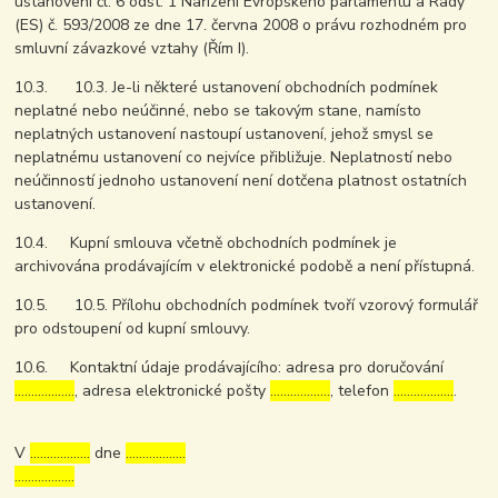
ustanovení čl. 6 odst. 1 Nařízení Evropského parlamentu a Rady
(ES) č. 593/2008 ze dne 17. června 2008 o právu rozhodném pro
smluvní závazkové vztahy (Řím I).
10.3. 10.3. Je-li některé ustanovení obchodních podmínek
neplatné nebo neúčinné, nebo se takovým stane, namísto
neplatných ustanovení nastoupí ustanovení, jehož smysl se
neplatnému ustanovení co nejvíce přibližuje. Neplatností nebo
neúčinností jednoho ustanovení není dotčena platnost ostatních
ustanovení.
10.4. Kupní smlouva včetně obchodních podmínek je
archivována prodávajícím v elektronické podobě a není přístupná.
10.5. 10.5. Přílohu obchodních podmínek tvoří vzorový formulář
pro odstoupení od kupní smlouvy.
10.6. Kontaktní údaje prodávajícího: adresa pro doručování
………………
, adresa elektronické pošty
………………
, telefon
………………
.
V
………………
dne
………………
………………