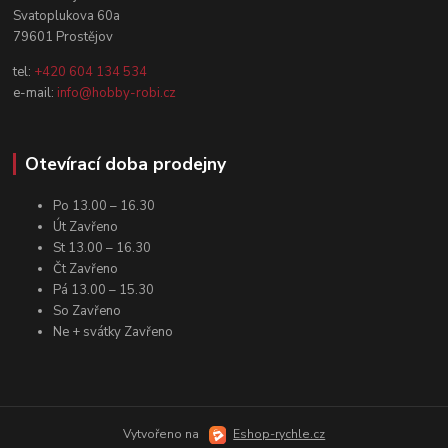
Svatoplukova 60a
79601 Prostějov
tel:
+420 604 134 534
e-mail:
info@hobby-robi.cz
Otevírací doba prodejny
Po 13.00 – 16.30
Út Zavřeno
St 13.00 – 16.30
Čt Zavřeno
Pá 13.00 – 15.30
So Zavřeno
Ne + svátky Zavřeno
Vytvořeno na
Eshop-rychle.cz