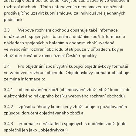
zůstávají v platnosti po dobu, kdy jsou zobrazovány ve webovém
rozhraní obchodu. Tímto ustanovením není omezena možnost
prodávajícího uzavřít kupní smlouvu za individuálně sjednaných
podmínek.
3.3. Webové rozhraní obchodu obsahuje také informace
o nákladech spojených s balením a dodáním zboží. Informace o
nákladech spojených s balením a dodáním zboží uvedené
ve webovém rozhraní obchodu platí pouze v případech, kdy je
zboží doručováno v rámci území České republiky.
3.4. Pro objednání zboží vyplní kupující objednávkový formulář
ve webovém rozhraní obchodu. Objednávkový formulář obsahuje
zejména informace o:
3.4.1. objednávaném zboží (objednávané zboží „vloží“ kupující do
elektronického nákupního košíku webového rozhraní obchodu),
3.4.2. způsobu úhrady kupní ceny zboží, údaje o požadovaném
způsobu doručení objednávaného zboží a
3.4.3. informace o nákladech spojených s dodáním zboží (dále
společně jen jako
„objednávka“
).