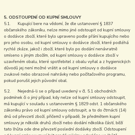
5. ODSTOUPENÍ OD KUPNÍ SMLOUVY
5.1. Kupující bere na vědomí, že dle ustanovení § 1837
občanského zákoníku, nelze mimo jiné odstoupit od kupní smlouvy
o dodávce zboží, které bylo upraveno podle přání kupujícího nebo
pro jeho osobu, od kupní smlouvy o dodávce zboží, které podléhá
rychlé zkáze, jakož i zboží, které bylo po dodání nenávratně
smíseno s jiným zbožím, od kupní smlouvy o dodávce zboží v
uzavřeném obalu, které spotřebitel z obalu vyňal a z hygienických
důvodů jej není možné vrátit a od kupní smlouvy o dodávce
zvukové nebo obrazové nahrávky nebo počítačového programu,
pokud porušil jejich původní obal.
5.2. Nejedná-li se o případ uvedený v čl. 5.1 obchodních
podmínek či o jiný případ, kdy nelze od kupní smlouvy odstoupit,
má kupující v souladu s ustanovením § 1829 odst. 1 občanského
zákoníku právo od kupní smlouvy odstoupit, a to do čtrnácti (14)
dnů od převzetí zboží, přičemž v případě, že předmětem kupní
smlouvy je několik druhů zboží nebo dodání několika částí, běží
tato lhůta ode dne převzetí poslední dodávky zboží. Odstoupení