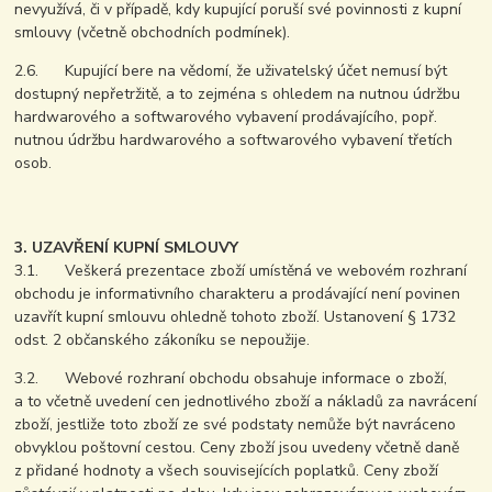
nevyužívá, či v případě, kdy kupující poruší své povinnosti z kupní
smlouvy (včetně obchodních podmínek).
2.6. Kupující bere na vědomí, že uživatelský účet nemusí být
dostupný nepřetržitě, a to zejména s ohledem na nutnou údržbu
hardwarového a softwarového vybavení prodávajícího, popř.
nutnou údržbu hardwarového a softwarového vybavení třetích
osob.
3. UZAVŘENÍ KUPNÍ SMLOUVY
3.1. Veškerá prezentace zboží umístěná ve webovém rozhraní
obchodu je informativního charakteru a prodávající není povinen
uzavřít kupní smlouvu ohledně tohoto zboží. Ustanovení § 1732
odst. 2 občanského zákoníku se nepoužije.
3.2. Webové rozhraní obchodu obsahuje informace o zboží,
a to včetně uvedení cen jednotlivého zboží a nákladů za navrácení
zboží, jestliže toto zboží ze své podstaty nemůže být navráceno
obvyklou poštovní cestou. Ceny zboží jsou uvedeny včetně daně
z přidané hodnoty a všech souvisejících poplatků. Ceny zboží