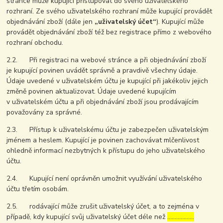
stránce může kupující přistupovat do svého uživatelského
rozhraní. Ze svého uživatelského rozhraní může kupující provádět
objednávání zboží (dále jen
„uživatelský účet“
). Kupující může
provádět objednávání zboží též bez registrace přímo z webového
rozhraní obchodu.
2.2. Při registraci na webové stránce a při objednávání zboží
je kupující povinen uvádět správně a pravdivě všechny údaje.
Údaje uvedené v uživatelském účtu je kupující při jakékoliv jejich
změně povinen aktualizovat. Údaje uvedené kupujícím
v uživatelském účtu a při objednávání zboží jsou prodávajícím
považovány za správné.
2.3. Přístup k uživatelskému účtu je zabezpečen uživatelským
jménem a heslem. Kupující je povinen zachovávat mlčenlivost
ohledně informací nezbytných k přístupu do jeho uživatelského
účtu.
2.4. Kupující není oprávněn umožnit využívání uživatelského
účtu třetím osobám.
2.5. rodávající může zrušit uživatelský účet, a to zejména v
případě, kdy kupující svůj uživatelský účet déle než
………………