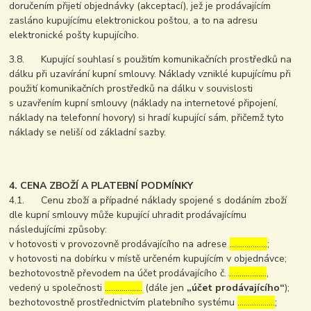
doručením přijetí objednávky (akceptací), jež je prodávajícím
zasláno kupujícímu elektronickou poštou, a to na adresu
elektronické pošty kupujícího.
3.8. Kupující souhlasí s použitím komunikačních prostředků na
dálku při uzavírání kupní smlouvy. Náklady vzniklé kupujícímu při
použití komunikačních prostředků na dálku v souvislosti
s uzavřením kupní smlouvy (náklady na internetové připojení,
náklady na telefonní hovory) si hradí kupující sám, přičemž tyto
náklady se neliší od základní sazby.
4. CENA ZBOŽÍ A PLATEBNÍ PODMÍNKY
4.1. Cenu zboží a případné náklady spojené s dodáním zboží
dle kupní smlouvy může kupující uhradit prodávajícímu
následujícími způsoby:
v hotovosti v provozovně prodávajícího na adrese
………………
;
v hotovosti na dobírku v místě určeném kupujícím v objednávce;
bezhotovostně převodem na účet prodávajícího č.
………………
,
vedený u společnosti
………………
(dále jen
„účet prodávajícího“
);
bezhotovostně prostřednictvím platebního systému
………………
;