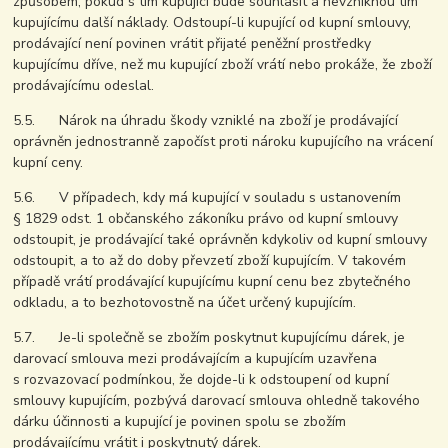
způsobem, pokud s tím kupující bude souhlasit a nevzniknou tím
kupujícímu další náklady. Odstoupí-li kupující od kupní smlouvy,
prodávající není povinen vrátit přijaté peněžní prostředky
kupujícímu dříve, než mu kupující zboží vrátí nebo prokáže, že zboží
prodávajícímu odeslal.
5.5. Nárok na úhradu škody vzniklé na zboží je prodávající
oprávněn jednostranně započíst proti nároku kupujícího na vrácení
kupní ceny.
5.6. V případech, kdy má kupující v souladu s ustanovením
§ 1829 odst. 1 občanského zákoníku právo od kupní smlouvy
odstoupit, je prodávající také oprávněn kdykoliv od kupní smlouvy
odstoupit, a to až do doby převzetí zboží kupujícím. V takovém
případě vrátí prodávající kupujícímu kupní cenu bez zbytečného
odkladu, a to bezhotovostně na účet určený kupujícím.
5.7. Je-li společně se zbožím poskytnut kupujícímu dárek, je
darovací smlouva mezi prodávajícím a kupujícím uzavřena
s rozvazovací podmínkou, že dojde-li k odstoupení od kupní
smlouvy kupujícím, pozbývá darovací smlouva ohledně takového
dárku účinnosti a kupující je povinen spolu se zbožím
prodávajícímu vrátit i poskytnutý dárek.