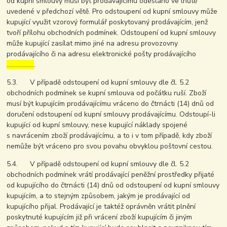
od kupní smlouvy musí být prodávajícímu odesláno ve lhůtě
uvedené v předchozí větě. Pro odstoupení od kupní smlouvy může
kupující využit vzorový formulář poskytovaný prodávajícím, jenž
tvoří přílohu obchodních podmínek. Odstoupení od kupní smlouvy
může kupující zasílat mimo jiné na adresu provozovny
prodávajícího či na adresu elektronické pošty prodávajícího
………………
.
5.3. V případě odstoupení od kupní smlouvy dle čl. 5.2
obchodních podmínek se kupní smlouva od počátku ruší. Zboží
musí být kupujícím prodávajícímu vráceno do čtrnácti (14) dnů od
doručení odstoupení od kupní smlouvy prodávajícímu. Odstoupí-li
kupující od kupní smlouvy, nese kupující náklady spojené
s navrácením zboží prodávajícímu, a to i v tom případě, kdy zboží
nemůže být vráceno pro svou povahu obvyklou poštovní cestou.
5.4. V případě odstoupení od kupní smlouvy dle čl. 5.2
obchodních podmínek vrátí prodávající peněžní prostředky přijaté
od kupujícího do čtrnácti (14) dnů od odstoupení od kupní smlouvy
kupujícím, a to stejným způsobem, jakým je prodávající od
kupujícího přijal. Prodávající je taktéž oprávněn vrátit plnění
poskytnuté kupujícím již při vrácení zboží kupujícím či jiným