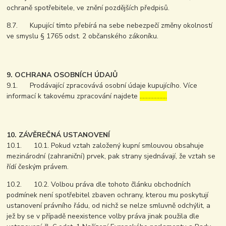
ochraně spotřebitele, ve znění pozdějších předpisů.
8.7. Kupující tímto přebírá na sebe nebezpečí změny okolností
ve smyslu § 1765 odst. 2 občanského zákoníku.
9. OCHRANA OSOBNÍCH ÚDAJŮ
9.1. Prodávající zpracovává osobní údaje kupujícího. Více
informací k takovému zpracování najdete
………………
10. ZÁVĚREČNÁ USTANOVENÍ
10.1. 10.1. Pokud vztah založený kupní smlouvou obsahuje
mezinárodní (zahraniční) prvek, pak strany sjednávají, že vztah se
řídí českým právem.
10.2. 10.2. Volbou práva dle tohoto článku obchodních
podmínek není spotřebitel zbaven ochrany, kterou mu poskytují
ustanovení právního řádu, od nichž se nelze smluvně odchýlit, a
jež by se v případě neexistence volby práva jinak použila dle