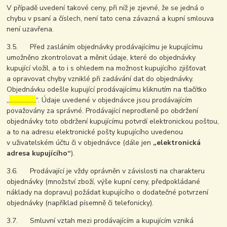
V případě uvedení takové ceny, při níž je zjevné, že se jedná o
chybu v psaní a číslech, není tato cena závazná a kupní smlouva
není uzavřena.
3.5. Před zasláním objednávky prodávajícímu je kupujícímu
umožněno zkontrolovat a měnit údaje, které do objednávky
kupující vložil, a to i s ohledem na možnost kupujícího zjišťovat
a opravovat chyby vzniklé při zadávání dat do objednávky.
Objednávku odešle kupující prodávajícímu kliknutím na tlačítko
„
………………
“. Údaje uvedené v objednávce jsou prodávajícím
považovány za správné. Prodávající neprodleně po obdržení
objednávky toto obdržení kupujícímu potvrdí elektronickou poštou,
a to na adresu elektronické pošty kupujícího uvedenou
v uživatelském účtu či v objednávce (dále jen
„elektronická
adresa kupujícího“
).
3.6. Prodávající je vždy oprávněn v závislosti na charakteru
objednávky (množství zboží, výše kupní ceny, předpokládané
náklady na dopravu) požádat kupujícího o dodatečné potvrzení
objednávky (například písemně či telefonicky).
3.7. Smluvní vztah mezi prodávajícím a kupujícím vzniká