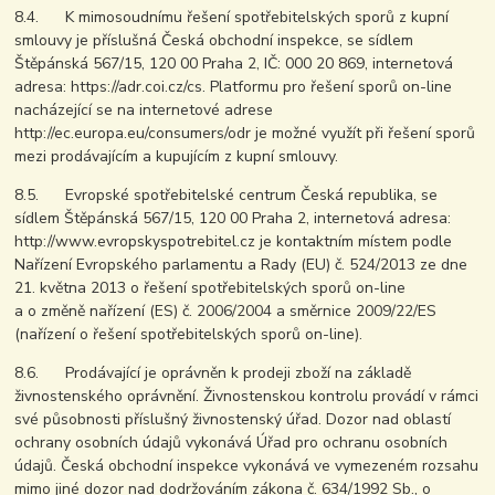
8.4. K mimosoudnímu řešení spotřebitelských sporů z kupní
smlouvy je příslušná Česká obchodní inspekce, se sídlem
Štěpánská 567/15, 120 00 Praha 2, IČ: 000 20 869, internetová
adresa: https://adr.coi.cz/cs. Platformu pro řešení sporů on-line
nacházející se na internetové adrese
http://ec.europa.eu/consumers/odr je možné využít při řešení sporů
mezi prodávajícím a kupujícím z kupní smlouvy.
8.5. Evropské spotřebitelské centrum Česká republika, se
sídlem Štěpánská 567/15, 120 00 Praha 2, internetová adresa:
http://www.evropskyspotrebitel.cz je kontaktním místem podle
Nařízení Evropského parlamentu a Rady (EU) č. 524/2013 ze dne
21. května 2013 o řešení spotřebitelských sporů on-line
a o změně nařízení (ES) č. 2006/2004 a směrnice 2009/22/ES
(nařízení o řešení spotřebitelských sporů on-line).
8.6. Prodávající je oprávněn k prodeji zboží na základě
živnostenského oprávnění. Živnostenskou kontrolu provádí v rámci
své působnosti příslušný živnostenský úřad. Dozor nad oblastí
ochrany osobních údajů vykonává Úřad pro ochranu osobních
údajů. Česká obchodní inspekce vykonává ve vymezeném rozsahu
mimo jiné dozor nad dodržováním zákona č. 634/1992 Sb., o