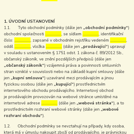
1. ÚVODNÍ USTANOVENÍ
1.1. Tyto obchodní podmínky (dále jen
„obchodní podmínky“
)
obchodní společnosti
………………
, se sídlem
………………
, identifikační
číslo:
………………
, zapsané v obchodním rejstříku vedeném
………………
,
oddíl
………………
, vložka
………………
(dále jen
„prodávající“
) upravují
v souladu s ustanovením § 1751 odst. 1 zákona č. 89/2012 Sb.,
občanský zákoník, ve znění pozdějších předpisů (dále jen
„občanský zákoník“
) vzájemná práva a povinnosti smluvních
stran vzniklé v souvislosti nebo na základě kupní smlouvy (dále
jen
„kupní smlouva“
) uzavírané mezi prodávajícím a jinou
fyzickou osobou (dále jen
„kupující“
) prostřednictvím
internetového obchodu prodávajícího. Internetový obchod
je prodávajícím provozován na webové stránce umístěné na
internetové adrese
………………
(dále jen
„webová stránka“
), a to
prostřednictvím rozhraní webové stránky (dále jen
„webové
rozhraní obchodu“
).
1.2. Obchodní podmínky se nevztahují na případy, kdy osoba,
která má v úmyslu nakoupit zboží od prodávajícího, je právnickou