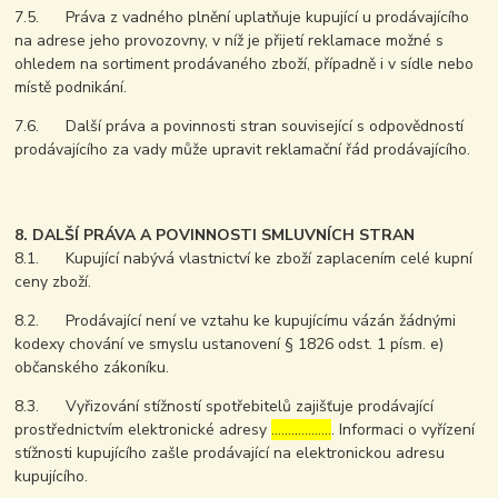
7.5. Práva z vadného plnění uplatňuje kupující u prodávajícího
na adrese jeho provozovny, v níž je přijetí reklamace možné s
ohledem na sortiment prodávaného zboží, případně i v sídle nebo
místě podnikání.
7.6. Další práva a povinnosti stran související s odpovědností
prodávajícího za vady může upravit reklamační řád prodávajícího.
8. DALŠÍ PRÁVA A POVINNOSTI SMLUVNÍCH STRAN
8.1. Kupující nabývá vlastnictví ke zboží zaplacením celé kupní
ceny zboží.
8.2. Prodávající není ve vztahu ke kupujícímu vázán žádnými
kodexy chování ve smyslu ustanovení § 1826 odst. 1 písm. e)
občanského zákoníku.
8.3. Vyřizování stížností spotřebitelů zajišťuje prodávající
prostřednictvím elektronické adresy
………………
. Informaci o vyřízení
stížnosti kupujícího zašle prodávající na elektronickou adresu
kupujícího.