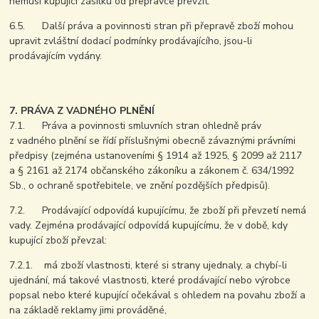
nemusí kupující zásilku od přepravce převzít.
6.5. Další práva a povinnosti stran při přepravě zboží mohou
upravit zvláštní dodací podmínky prodávajícího, jsou-li
prodávajícím vydány.
7. PRÁVA Z VADNÉHO PLNĚNÍ
7.1. Práva a povinnosti smluvních stran ohledně práv
z vadného plnění se řídí příslušnými obecně závaznými právními
předpisy (zejména ustanoveními § 1914 až 1925, § 2099 až 2117
a § 2161 až 2174 občanského zákoníku a zákonem č. 634/1992
Sb., o ochraně spotřebitele, ve znění pozdějších předpisů).
7.2. Prodávající odpovídá kupujícímu, že zboží při převzetí nemá
vady. Zejména prodávající odpovídá kupujícímu, že v době, kdy
kupující zboží převzal:
7.2.1. má zboží vlastnosti, které si strany ujednaly, a chybí-li
ujednání, má takové vlastnosti, které prodávající nebo výrobce
popsal nebo které kupující očekával s ohledem na povahu zboží a
na základě reklamy jimi prováděné,