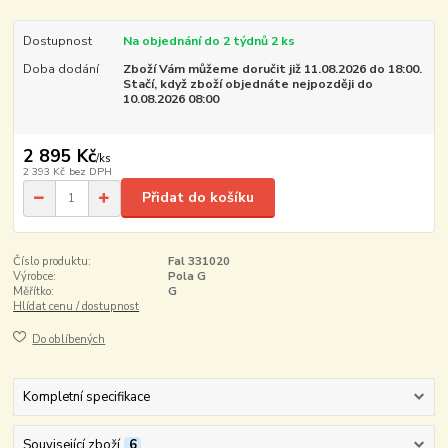
Dostupnost
Na objednání do 2 týdnů 2 ks
Doba dodání
Zboží Vám můžeme doručit již 11.08.2026 do 18:00.
Stačí, když zboží objednáte nejpozději do
10.08.2026 08:00
2 895 Kč
/
ks
2 393 Kč
bez DPH
Přidat do košíku
Číslo produktu:
Fal 331020
Výrobce:
Pola G
Měřítko:
G
Hlídat cenu / dostupnost
Do oblíbených
Kompletní specifikace
Související zboží
6