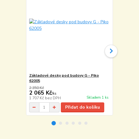
Základové desky pod budovy G - Piko
Základové de
62005
Pola 331794
2 350 Kč
1 225 Kč
2 065 Kč
1 040 Kč
/
ks
Skladem 1 ks
1 707 Kč
bez DPH
860 Kč
bez 
Přidat do košíku