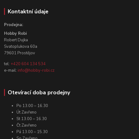
Kontaktní údaje
Prodejna:
Hobby Robi
Robert Dujka
Svatoplukova 60a
79601 Prostějov
tel:
+420 604 134 534
e-mail:
info@hobby-robi.cz
Otevírací doba prodejny
Po 13.00 – 16.30
Út Zavřeno
St 13.00 – 16.30
Čt Zavřeno
Pá 13.00 – 15.30
So Zavřeno