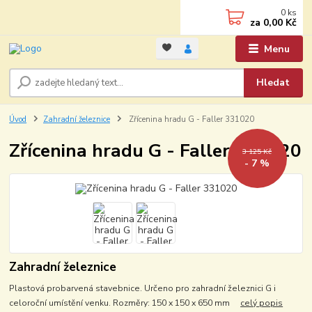
0
ks
za
0,00 Kč
Menu
Hledat
Úvod
Zahradní železnice
Zřícenina hradu G - Faller 331020
Zřícenina hradu G - Faller 331020
3 125 Kč
- 7 %
Zahradní železnice
Plastová probarvená stavebnice. Určeno pro zahradní železnici G i
celoroční umístění venku. Rozměry: 150 x 150 x 650 mm
celý popis