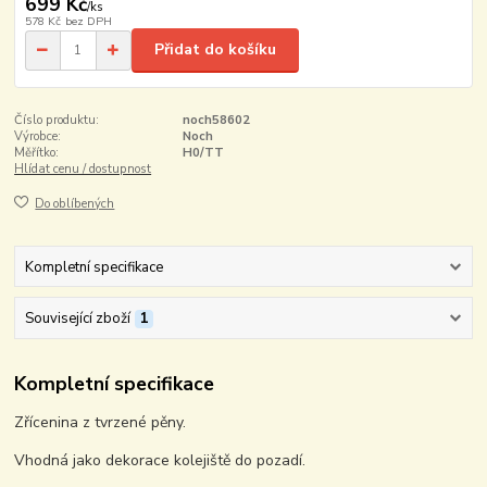
699 Kč
/
ks
578 Kč
bez DPH
Přidat do košíku
Číslo produktu:
noch58602
Výrobce:
Noch
Měřítko:
H0/TT
Hlídat cenu / dostupnost
Do oblíbených
Kompletní specifikace
Související zboží
1
Kompletní specifikace
Zřícenina z tvrzené pěny.
Vhodná jako dekorace kolejiště do pozadí.