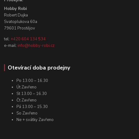
Hobby Robi
Robert Dujka
Svatoplukova 60a
79601 Prostějov
tel:
+420 604 134 534
e-mail:
info@hobby-robi.cz
Otevírací doba prodejny
Po 13.00 – 16.30
Út Zavřeno
St 13.00 – 16.30
Čt Zavřeno
Pá 13.00 – 15.30
So Zavřeno
Ne + svátky Zavřeno