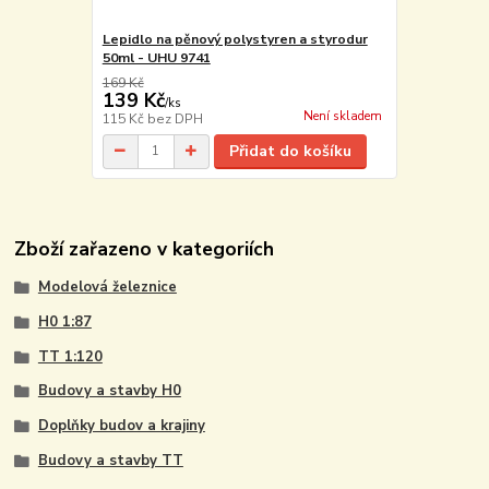
Lepidlo na pěnový polystyren a styrodur
50ml - UHU 9741
169 Kč
139 Kč
/
ks
Není skladem
115 Kč
bez DPH
Přidat do košíku
Zboží zařazeno v kategoriích
Modelová železnice
H0 1:87
TT 1:120
Budovy a stavby H0
Doplňky budov a krajiny
Budovy a stavby TT