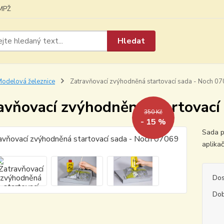
MPŽ
Hledat
odelová železnice
Zatravňovací zvýhodněná startovací sada - Noch 0
avňovací zvýhodněná startovací
350 Kč
- 15 %
Sada p
aplika
Dos
Dob