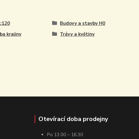
:120
Budovy a stavby H0
ba krajiny
Trávy a květiny
Otevírací doba prodejny
Po 13.00 – 16.30