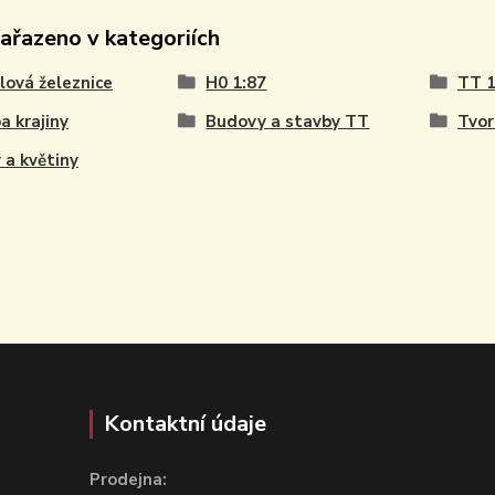
zařazeno v kategoriích
ová železnice
H0 1:87
TT 1
a krajiny
Budovy a stavby TT
Tvor
 a květiny
Kontaktní údaje
Prodejna: