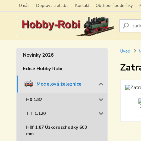
O nás
Doprava a platba
Kontakt
Obchodní podmínky
Úvod
M
Novinky 2026
Zatr
Edice Hobby Robi
Modelová železnice
H0 1:87
TT 1:120
H0f 1:87 Úzkorozchodky 600
mm