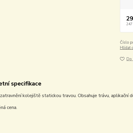
29
247
Číslo p
Hlídat 
Do 
tní specifikace
zatravnění kolejiště statickou travou. Obsahuje trávu, aplikační dó
ná cena.