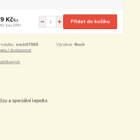
9 Kč
/
ks
Přidat do košíku
 Kč
bez DPH
roduktu:
noch07069
Výrobce:
Noch
cenu / dostupnost
oblíbených
zu a speciální lepidlo.