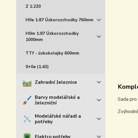
Z 1:220
H0e 1:87 Úzkorozchodky 760mm
H0m 1:87 Úzkorozchodky
1000mm
TTf - úzkokolejky 600mm
0+0e (1:43)
Zahradní železnice
Komple
Barvy modelářské a
Sada pro 
železniční
Zvýhodně
Modelářské nářadí a
potřeby
Elektro potřeby