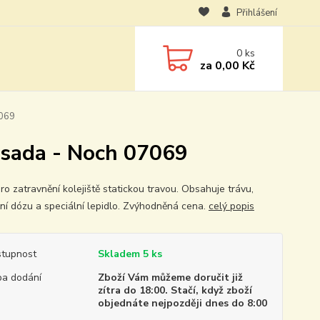
Přihlášení
0
ks
za
0,00 Kč
7069
 sada - Noch 07069
ro zatravnění kolejiště statickou travou. Obsahuje trávu,
ční dózu a speciální lepidlo. Zvýhodněná cena.
celý popis
tupnost
Skladem 5 ks
a dodání
Zboží Vám můžeme doručit již
zítra do 18:00. Stačí, když zboží
objednáte nejpozději dnes do 8:00