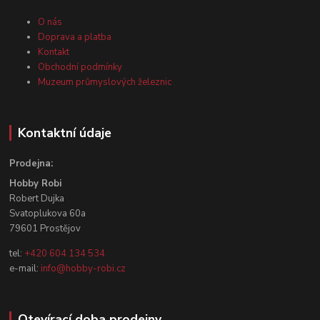
O nás
Doprava a platba
Kontakt
Obchodní podmínky
Muzeum průmyslových železnic
Kontaktní údaje
Prodejna:
Hobby Robi
Robert Dujka
Svatoplukova 60a
79601 Prostějov
tel:
+420 604 134 534
e-mail:
info@hobby-robi.cz
Otevírací doba prodejny