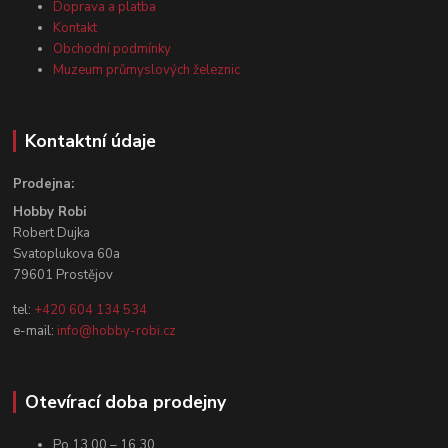
Doprava a platba
Kontakt
Obchodní podmínky
Muzeum průmyslových železnic
Kontaktní údaje
Prodejna:
Hobby Robi
Robert Dujka
Svatoplukova 60a
79601 Prostějov
tel:
+420 604 134 534
e-mail:
info@hobby-robi.cz
Otevírací doba prodejny
Po 13.00 – 16.30