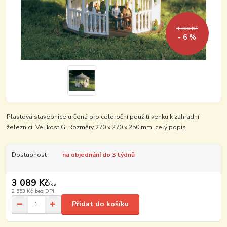
3 300 Kč
- 6 %
Plastová stavebnice určená pro celoroční použití venku k zahradní
železnici. Velikost G. Rozměry 270 x 270 x 250 mm.
celý popis
Dostupnost
na objednání do 3 týdnů
3 089 Kč
/
ks
2 553 Kč
bez DPH
Přidat do košíku