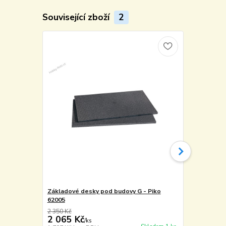
Související zboží
2
Základové desky pod budovy G - Piko
Lepidlo gel
62005
13g - Revell
2 350 Kč
2 065 Kč
75 Kč
/
ks
/
ks