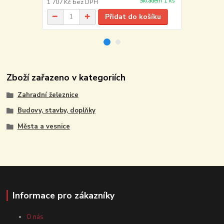
Skladem 1 ks
1 707 Kč
bez DPH
62 Kč
bez D
Přidat do košíku
Zboží zařazeno v kategoriích
Zahradní železnice
Budovy, stavby, doplňky
Města a vesnice
Informace pro zákazníky
O nás