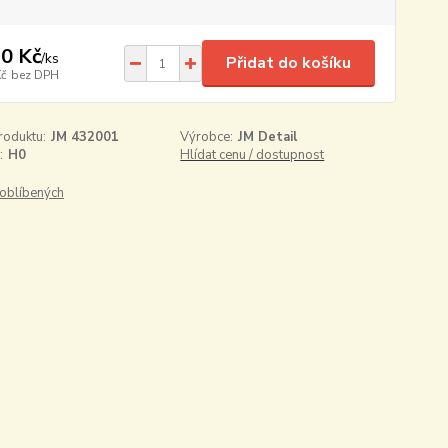
0 Kč
/
ks
Přidat do košíku
Kč
bez DPH
roduktu:
JM 432001
Výrobce:
JM Detail
:
H0
Hlídat cenu / dostupnost
oblíbených