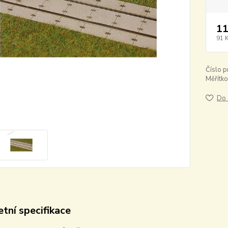
11
91 
Číslo p
Měřítko
Do 
tní specifikace