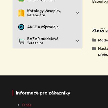
Balení o
Katalogy, časopisy,
kalendáře
AKCE a výprodeje
Zboží 
BAZAR modelové
Model
železnice
Nástu
přeje
Informace pro zákazníky
O nás