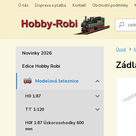
O nás
Doprava a platba
Kontakt
Obchodní podmínky
Úvod
M
Novinky 2026
Zádl
Edice Hobby Robi
Modelová železnice
H0 1:87
TT 1:120
H0f 1:87 Úzkorozchodky 600
mm