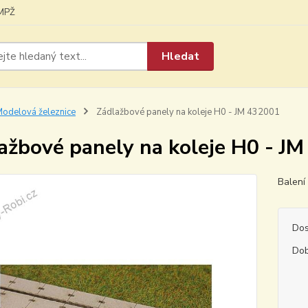
MPŽ
Hledat
odelová železnice
Zádlažbové panely na koleje H0 - JM 432001
ažbové panely na koleje H0 - J
Balení
Dos
Dob