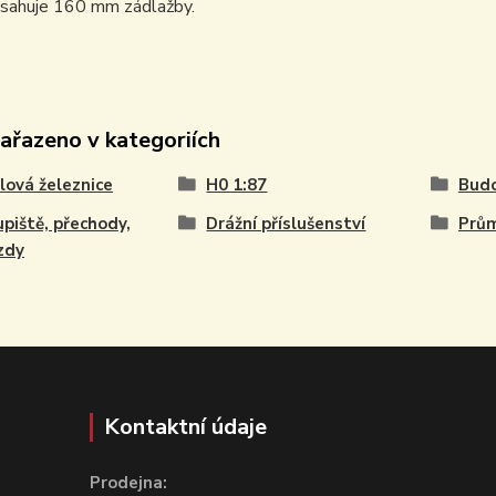
bsahuje 160 mm zádlažby.
zařazeno v kategoriích
ová železnice
H0 1:87
Budo
piště, přechody,
Drážní příslušenství
Prům
zdy
Kontaktní údaje
Prodejna: