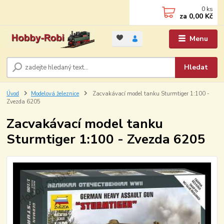
0
ks
za
0,00 Kč
Menu
Hledat
Úvod
Modelová železnice
Zacvakávací model tanku Sturmtiger 1:100 -
Zvezda 6205
Zacvakávací model tanku
Sturmtiger 1:100 - Zvezda 6205