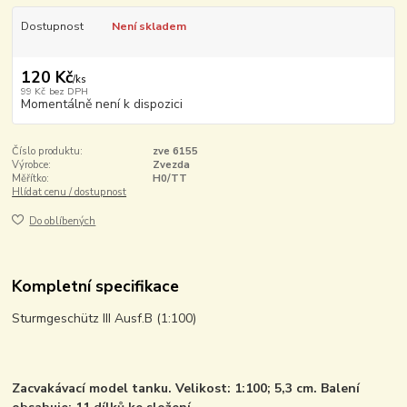
Dostupnost
Není skladem
120 Kč
/
ks
99 Kč
bez DPH
Momentálně není k dispozici
Číslo produktu:
zve 6155
Výrobce:
Zvezda
Měřítko:
H0/TT
Hlídat cenu / dostupnost
Do oblíbených
Kompletní specifikace
Sturmgeschütz III Ausf.B (1:100)
Zacvakávací model tanku. Velikost: 1:100; 5,3 cm. Balení