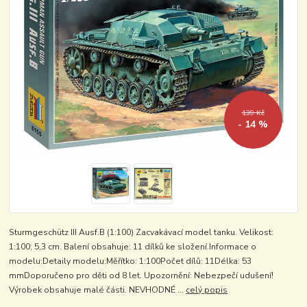
139 Kč
- 14 %
Sturmgeschütz III Ausf.B (1:100) Zacvakávací model tanku. Velikost:
1:100; 5,3 cm. Balení obsahuje: 11 dílků ke složení.Informace o
modelu:Detaily modelu:Měřítko: 1:100Počet dílů: 11Délka: 53
mmDoporučeno pro děti od 8 let. Upozornění: Nebezpečí udušení!
Výrobek obsahuje malé části. NEVHODNÉ ...
celý popis