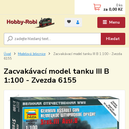
0
ks
za
0,00 Kč
Menu
Hledat
Úvod
Modelová železnice
Zacvakávací model tanku III B 1:100 - Zvezda
6155
Zacvakávací model tanku III B
1:100 - Zvezda 6155