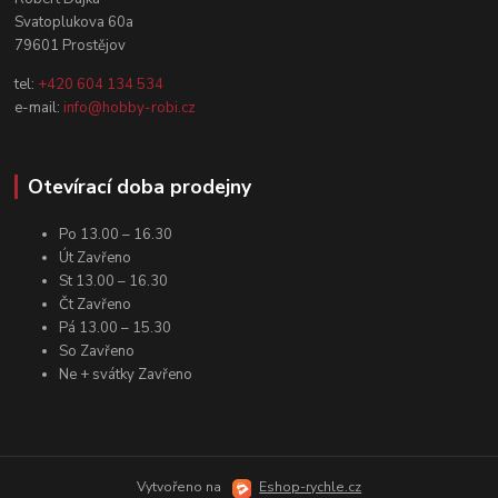
Svatoplukova 60a
79601 Prostějov
tel:
+420 604 134 534
e-mail:
info@hobby-robi.cz
Otevírací doba prodejny
Po 13.00 – 16.30
Út Zavřeno
St 13.00 – 16.30
Čt Zavřeno
Pá 13.00 – 15.30
So Zavřeno
Ne + svátky Zavřeno
Vytvořeno na
Eshop-rychle.cz