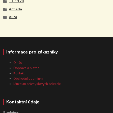
TT 1:120
Armáda
Auta
Informace pro zákazníky
O nás
Doprava a platba
Kontakt
Obchodní podmínky
Muzeum průmyslových železnic
Kontaktní údaje
Prodejna: