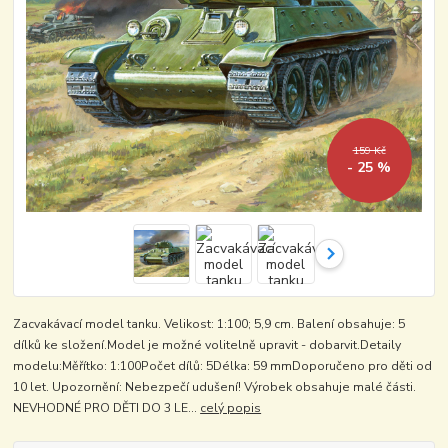
159 Kč
- 25 %
Zacvakávací model tanku. Velikost: 1:100; 5,9 cm. Balení obsahuje: 5
dílků ke složení.Model je možné volitelně upravit - dobarvit.Detaily
modelu:Měřítko: 1:100Počet dílů: 5Délka: 59 mmDoporučeno pro děti od
10 let. Upozornění: Nebezpečí udušení! Výrobek obsahuje malé části.
NEVHODNÉ PRO DĚTI DO 3 LE...
celý popis