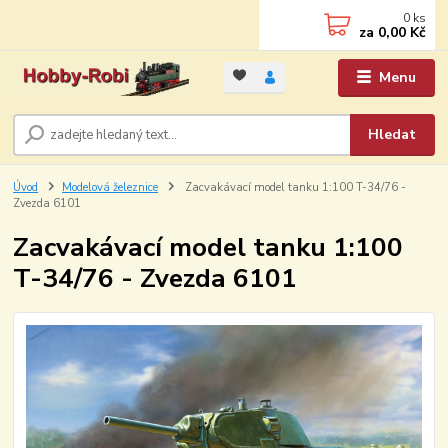
0
ks
za
0,00 Kč
Menu
Hledat
Úvod
Modelová železnice
Zacvakávací model tanku 1:100 T-34/76 -
Zvezda 6101
Zacvakávací model tanku 1:100
T-34/76 - Zvezda 6101