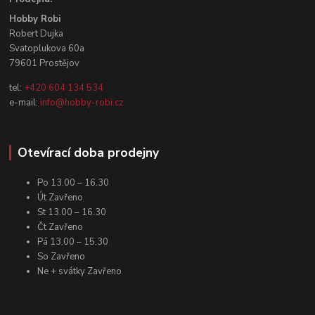
Hobby Robi
Robert Dujka
Svatoplukova 60a
79601 Prostějov
tel:
+420 604 134 534
e-mail:
info@hobby-robi.cz
Otevírací doba prodejny
Po 13.00 – 16.30
Út Zavřeno
St 13.00 – 16.30
Čt Zavřeno
Pá 13.00 – 15.30
So Zavřeno
Ne + svátky Zavřeno