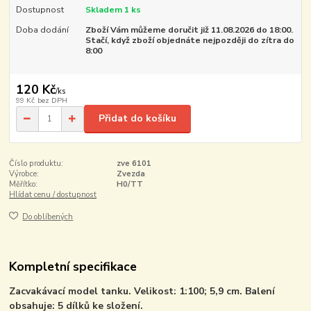
Dostupnost
Skladem 1 ks
Doba dodání
Zboží Vám můžeme doručit již 11.08.2026 do 18:00.
Stačí, když zboží objednáte nejpozději do zítra do
8:00
120 Kč
/
ks
99 Kč
bez DPH
Přidat do košíku
Číslo produktu:
zve 6101
Výrobce:
Zvezda
Měřítko:
H0/TT
Hlídat cenu / dostupnost
Do oblíbených
Kompletní specifikace
Zacvakávací model tanku. Velikost: 1:100; 5,9 cm. Balení
obsahuje: 5 dílků ke složení.