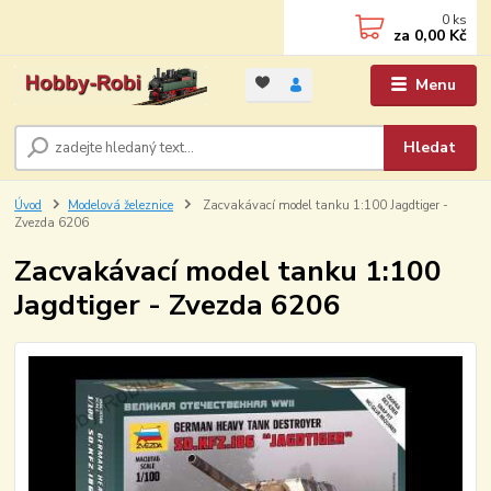
0
ks
za
0,00 Kč
Menu
Hledat
Úvod
Modelová železnice
Zacvakávací model tanku 1:100 Jagdtiger -
Zvezda 6206
Zacvakávací model tanku 1:100
Jagdtiger - Zvezda 6206