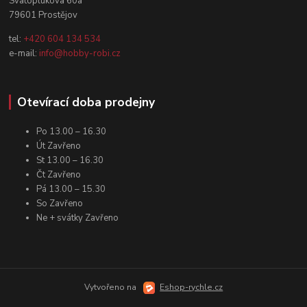
Svatoplukova 60a
79601 Prostějov
tel:
+420 604 134 534
e-mail:
info@hobby-robi.cz
Otevírací doba prodejny
Po 13.00 – 16.30
Út Zavřeno
St 13.00 – 16.30
Čt Zavřeno
Pá 13.00 – 15.30
So Zavřeno
Ne + svátky Zavřeno
Vytvořeno na
Eshop-rychle.cz