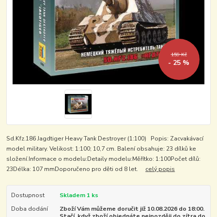
159 Kč
- 25 %
Sd.Kfz.186 Jagdtiger Heavy Tank Destroyer (1:100) Popis: Zacvakávací
model military. Velikost: 1:100; 10,7 cm. Balení obsahuje: 23 dílků ke
složení.Informace o modelu:Detaily modelu:Měřítko: 1:100Počet dílů:
23Délka: 107 mmDoporučeno pro děti od 8 let.
celý popis
Dostupnost
Skladem 1 ks
Doba dodání
Zboží Vám můžeme doručit již 10.08.2026 do 18:00.
Stačí, když zboží objednáte nejpozději do zítra do