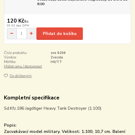
8:00
120 Kč
/
ks
99 Kč
bez DPH
Přidat do košíku
Číslo produktu:
zve 6206
Výrobce:
Zvezda
Měřítko:
H0/TT
Hlídat cenu / dostupnost
Do oblíbených
Kompletní specifikace
Sd.Kfz.186 Jagdtiger Heavy Tank Destroyer (1:100)
Popis:
Zacvakávací model military. Velikost: 1:100; 10,7 cm. Balení