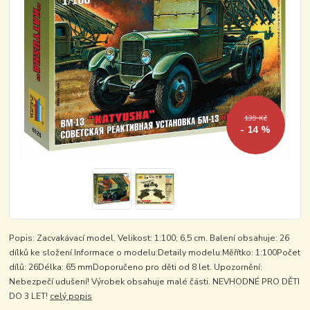
139 Kč
- 14 %
Popis: Zacvakávací model. Velikost: 1:100; 6,5 cm. Balení obsahuje: 26
dílků ke složení.Informace o modelu:Detaily modelu:Měřítko: 1:100Počet
dílů: 26Délka: 65 mmDoporučeno pro děti od 8 let. Upozornění:
Nebezpečí udušení! Výrobek obsahuje malé části. NEVHODNÉ PRO DĚTI
DO 3 LET!
celý popis