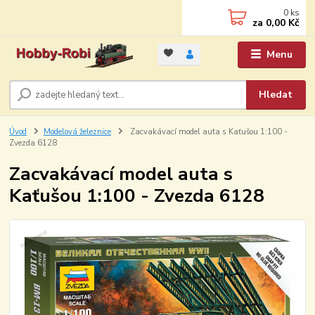
0
ks
za
0,00 Kč
Menu
Hledat
Úvod
Modelová železnice
Zacvakávací model auta s Kaťušou 1:100 -
Zvezda 6128
Zacvakávací model auta s
Kaťušou 1:100 - Zvezda 6128